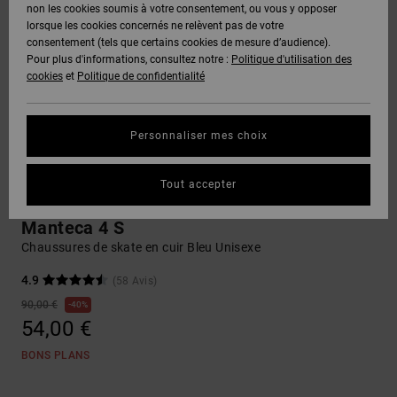
Voir Tout
non les cookies soumis à votre consentement, ou vous y opposer
Boots
Voir Tout
Pantalons
Manteaux
Bonnets
lorsque les cookies concernés ne relèvent pas de votre
Quiksilver
Snowboard
& Shorts
consentement (tels que certains cookies de mesure d’audience).
Freedom
BONS
Roammax
Pantalons
Pour plus d'informations, consultez notre :
Politique d'utilisation des
PLANS
Sweats
Accessoires
cookies
et
Politique de confidentialité
Unisex
Voir Tout
Protection
Onyx
Shorts
des
AIDE &
T-Shirts
Voir Tout
données
Personnaliser mes choix
CONTACT
Voir Tout
AT-2
Boardshorts
Chemises
Guide des
Tout accepter
MAGASINS
& Polos
tailles
Sneakers
Liquid
Voir Tout
Manteca 4 S
Fuego
CARTE
Pantalons,
Chaussures de skate en cuir Bleu Unisexe
Démarrez
CADEAU
Jeans &
une
Shorts
4.9
(58 Avis)
conversation
pour obtenir
90,00 €
40%
LISTE DE
la réponse la
54,00 €
plus rapide à
SOUHAITS
Bonnets &
votre
Casquettes
BONS PLANS
question.