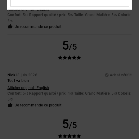
Qualité et confort
Afficher original - English
Confort
: 5
Rapport qualité / prix
: 5
Taille
: Grand
Matière
: 5
Coloris
:
/5
/5
/5
5
/5
Je recommande ce produit
5
/5
Nick
13 juin 2026
Achat vérifié
Tout va bien
Afficher original - English
Confort
: 5
Rapport qualité / prix
: 4
Taille
: Grand
Matière
: 5
Coloris
:
/5
/5
/5
5
/5
Je recommande ce produit
5
/5