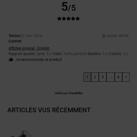
5
/5
Tonino
22 mai 2026
Achat vérifié
Confort
Afficher original - English
Rapport qualité / prix
: 5
Taille
: Taille parfaite
Matière
: 5
Coloris
: 5
/5
/5
/5
Je recommande ce produit
1
2
3
...
6
>
Vérifié par
TrustVille
ARTICLES VUS RÉCEMMENT