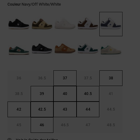
Démarrer une
Sacs &
conversation
Navy/off White/white
Couleur
Sacs à dos
Trouvez des
réponses
Ceintures
aux
& Portes
questions
les plus
monnaies
fréquentes et
notre
formulaire
de contact.
Consulter
la FAQ
36
36.5
37
37.5
38
38.5
39
40
40.5
41
42
42.5
43
44
44.5
45
46
46.5
47
48.5