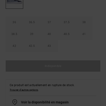
Démarrer une
Sacs &
conversation
Sacs à dos
Trouvez des
réponses
Ceintures
aux
36
36.5
37
37.5
38
& Portes
questions
les plus
monnaies
fréquentes et
38.5
39
40
40.5
41
notre
formulaire
42
42.5
43
de contact.
Consulter
la FAQ
Indisponible
Ce produit est actuellement en rupture de stock.
Trouver d'autres options
Voir la disponibilité en magasin