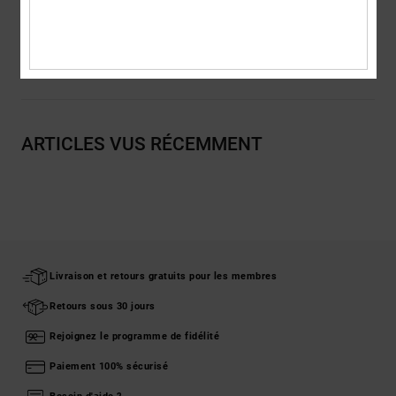
Traçabilité du produit (Loi Agec)
Livraison & Retours
ARTICLES VUS RÉCEMMENT
Livraison et retours gratuits pour les membres
Retours sous 30 jours
Rejoignez le programme de fidélité
Paiement 100% sécurisé