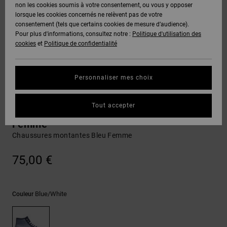
Voir Tout
non les cookies soumis à votre consentement, ou vous y opposer
Boots
Voir Tout
Pantalons
Manteaux
Bonnets
lorsque les cookies concernés ne relèvent pas de votre
Quiksilver
Snowboard
& Shorts
consentement (tels que certains cookies de mesure d’audience).
Freedom
BONS
Roammax
Pantalons
Pour plus d'informations, consultez notre :
Politique d'utilisation des
PLANS
Sweats
Accessoires
cookies
et
Politique de confidentialité
Unisex
Voir Tout
Protection
Onyx
Shorts
des
AIDE &
T-Shirts
Voir Tout
données
Personnaliser mes choix
CONTACT
Voir Tout
AT-2
Boardshorts
Vulcanized Shoe
Chemises
Guide des
Tout accepter
MAGASINS
& Polos
Manual - Chaussures montantes pour
tailles
Liquid
Voir Tout
Femme
Fuego
Chaussures montantes Bleu Femme
CARTE
Pantalons,
Démarrez
CADEAU
Jeans &
une
75,00 €
Shorts
conversation
pour obtenir
LISTE DE
la réponse la
plus rapide à
SOUHAITS
Bonnets &
Blue/white
Couleur
votre
Casquettes
question.