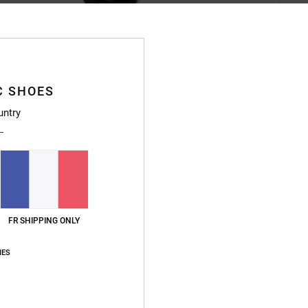
C SHOES
Deta
untry
Dcsho
pour
Style
Caract
FR SHIPPING ONLY
E
E
IES
L
S
S