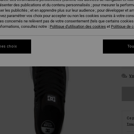
résenter des publications et du contenu personnalisés ; pour mesurer la performa
er les publicités ; et en apprendre plus sur leur audience ; pour développer et am
uvez paramétrer vos choix pour accepter ou non les cookies soumis à votre con
36
ies concernés ne relèvent pas de votre consentement (tels que certains cookie
nformations, consultez notre :
Politique d'utilisation des cookies
et
Politique de c
39
43
mes choix
Tou
47
Vo
Ce p
Trou