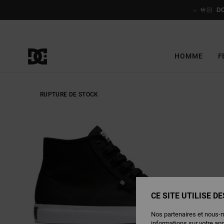
Passer
à
🤟🏻
D
l'information
sur
le
produit
HOMME
F
RUPTURE DE STOCK
CE SITE UTILISE D
Nos partenaires et nous-
informations sur votre ap