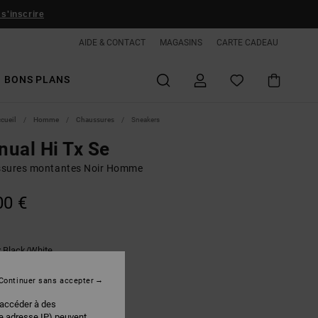
 s'inscrire
AIDE & CONTACT
MAGASINS
CARTE CADEAU
BONS PLANS
ccueil
Homme
Chaussures
Sneakers
ual Hi Tx Se
sures montantes Noir Homme
00 €
Black/white
r
Continuer sans accepter
 accéder à des
re adresse IP) peuvent