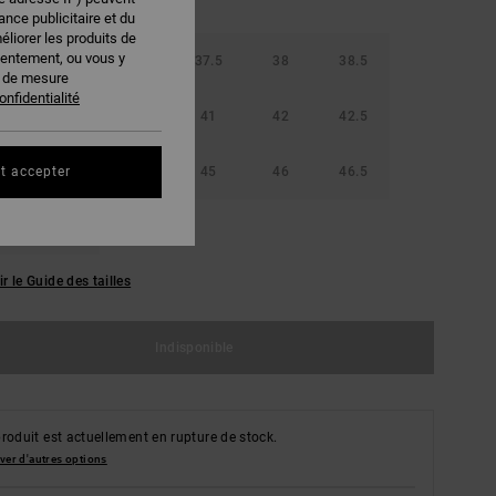
nce publicitaire et du
éliorer les produits de
sentement, ou vous y
36.5
37
37.5
38
38.5
s de mesure
onfidentialité
40
40.5
41
42
42.5
44
44.5
45
46
46.5
t accepter
48.5
ir le Guide des tailles
Indisponible
roduit est actuellement en rupture de stock.
ver d'autres options