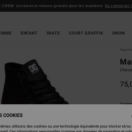
C CREW
Livraison et retours gratuits pour les membres
Se connecter /
EMME
ENFANT
SKATE
COURT GRAFFIK
SNOW
Page d'a
Man
Chaus
75,
Couleu
ES COOKIES
mêmes utilisons des cookies ou une technologie équivalente pour stocker et/ou
pareil. Ces informations personnelles (comme vos données de navigation et vot