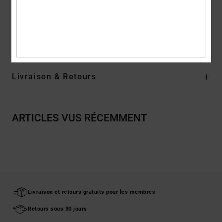
Composition
Empeigne : cuir (vache) / Doublure : textile / Semelle
extérieure : caoutchouc
Traçabilité du produit (Loi Agec)
Livraison & Retours
ARTICLES VUS RÉCEMMENT
Livraison et retours gratuits pour les membres
Retours sous 30 jours