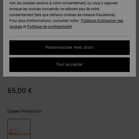
Voir Tout
non les cookies soumis à votre consentement, ou vous y opposer
Boots
Voir Tout
Pantalons
Manteaux
Bonnets
lorsque les cookies concernés ne relèvent pas de votre
Quiksilver
Snowboard
& Shorts
consentement (tels que certains cookies de mesure d’audience).
Freedom
BONS
Roammax
Pantalons
Pour plus d'informations, consultez notre :
Politique d'utilisation des
PLANS
Sweats
Accessoires
cookies
et
Politique de confidentialité
Unisex
Voir Tout
Protection
Onyx
Shorts
des
AIDE &
T-Shirts
Voir Tout
données
Personnaliser mes choix
CONTACT
Voir Tout
AT-2
Boardshorts
Vulcanized Shoe
Chemises
Guide des
Tout accepter
MAGASINS
& Polos
Manual Le
tailles
Liquid
Voir Tout
Baskets Blanc Femme
Fuego
CARTE
Pantalons,
Démarrez
65,00 €
CADEAU
Jeans &
une
Shorts
conversation
pour obtenir
LISTE DE
la réponse la
White/gum
Couleur
plus rapide à
SOUHAITS
Bonnets &
votre
Casquettes
question.