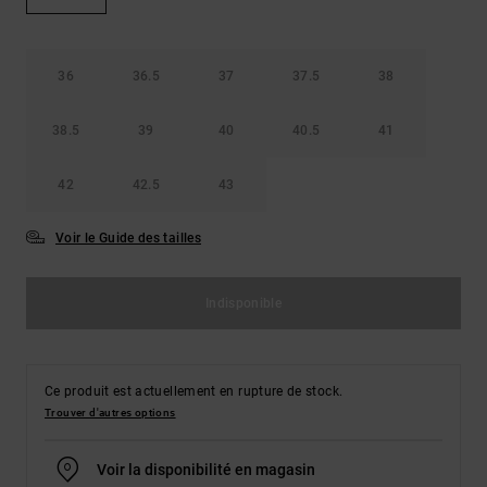
Démarrer une
Sacs &
conversation
Sacs à dos
Trouvez des
réponses
36
36.5
37
37.5
38
Ceintures
aux
& Portes
questions
38.5
39
40
40.5
41
les plus
monnaies
fréquentes et
notre
42
42.5
43
formulaire
de contact.
Voir le Guide des tailles
Consulter
la FAQ
Indisponible
Ce produit est actuellement en rupture de stock.
Trouver d'autres options
Voir la disponibilité en magasin