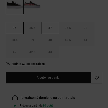
Démarrer une
Sacs &
conversation
Sacs à dos
Trouvez des
réponses
Ceintures
aux
& Portes
questions
36
36.5
37
37.5
38
les plus
monnaies
fréquentes et
notre
38.5
39
40
40.5
41
formulaire
de contact.
42
42.5
43
Consulter
la FAQ
Voir le Guide des tailles
Ajouter au panier
Livraison à domicile ou point relais
Prévue à partir du
10 août