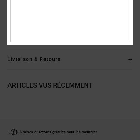
Outsole with custom DC Pill and Herringbone tread pattern
Composition
Upper: Textile (Cotton) / Lining: Textile / Outsole:
Textile - Rubber For Non-USA
Traçabilité du produit (Loi Agec)
Livraison & Retours
ARTICLES VUS RÉCEMMENT
Livraison et retours gratuits pour les membres