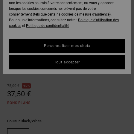
Voir Tout
non les cookies soumis à votre consentement, ou vous y opposer
Boots
Voir Tout
Pantalons
Manteaux
Bonnets
lorsque les cookies concernés ne relèvent pas de votre
Quiksilver
Snowboard
& Shorts
consentement (tels que certains cookies de mesure d’audience).
Freedom
BONS
Roammax
Pantalons
Pour plus d'informations, consultez notre :
Politique d'utilisation des
PLANS
Sweats
Accessoires
cookies
et
Politique de confidentialité
Unisex
Voir Tout
Protection
Onyx
Shorts
des
AIDE &
T-Shirts
Voir Tout
données
Personnaliser mes choix
CONTACT
Voir Tout
AT-2
Boardshorts
Vulcanized Shoe
Chemises
Guide des
Tout accepter
MAGASINS
& Polos
Manual Platform
tailles
Liquid
Voir Tout
Chaussures Noir Femme
Fuego
CARTE
Pantalons,
Démarrez
75,00 €
50%
CADEAU
Jeans &
une
37,50 €
Shorts
conversation
pour obtenir
BONS PLANS
LISTE DE
la réponse la
plus rapide à
SOUHAITS
Bonnets &
votre
Casquettes
Black/white
Couleur
question.