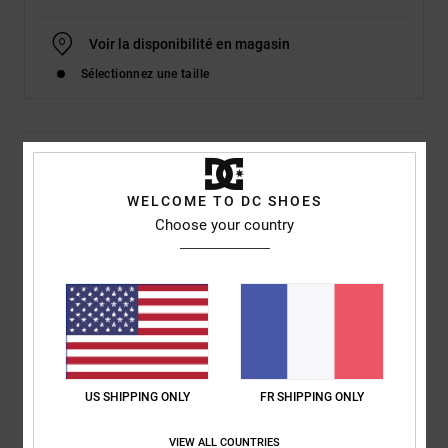
Voir la disponibilité en magasin
Sélectionnez une taille
Details & caractéristiques
WELCOME TO DC SHOES
Dcshoes ADJS300280</br>Manual Platform - Flatform Shoes
Choose your country
for Women
Style
ADJS300280
Code couleur
bkw
Caractéristiques
Upper:
Textile [cotton] upper construction
Timeless deconstructed upper
US SHIPPING ONLY
FR SHIPPING ONLY
DC branding
IMPACT-ALG footbed provides cushioning
VIEW ALL COUNTRIES