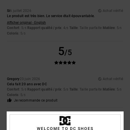
Si
6 juillet 2026
Achat vérifié
Le produit est très bien. Le service était épouvantable.
Afficher original - English
Confort
: 5
Rapport qualité / prix
: 4
Taille
: Taille parfaite
Matière
: 5
/5
/5
/5
Coloris
: 5
/5
5
/5
Gregory
23 juin 2026
Achat vérifié
Cela fait 20 ans avec DC
Confort
: 5
Rapport qualité / prix
: 5
Taille
: Taille parfaite
Matière
: 5
/5
/5
/5
Coloris
: 5
/5
Je recommande ce produit
5
/5
WELCOME TO DC SHOES