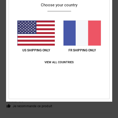
Choose your country
David
3 juin 2026
Achat vérifié
Elles ont l'air superbes... on verra si elles tiennent le coup : solides et
résistantes
Afficher original - English
Confort
: 5
Rapport qualité / prix
: 5
Taille
: Taille parfaite
Coloris
: 5
/5
/5
/5
Je recommande ce produit
US SHIPPING ONLY
FR SHIPPING ONLY
4
/5
VIEW ALL COUNTRIES
Paul
25 mai 2026
Achat vérifié
Confortable, bien solide.
Afficher original - Dutch
Confort
: 5
Rapport qualité / prix
: 4
Taille
: Taille parfaite
Matière
: 4
/5
/5
/5
Coloris
: 5
/5
Je recommande ce produit