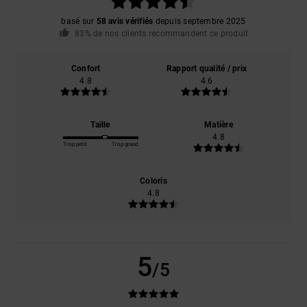
basé sur
58 avis vérifiés
depuis septembre 2025
83% de nos clients recommandent ce produit
Confort
Rapport qualité / prix
4.8
4.6
Taille
Matière
4.8
Trop petit
Trop grand
Coloris
4.8
5
/5