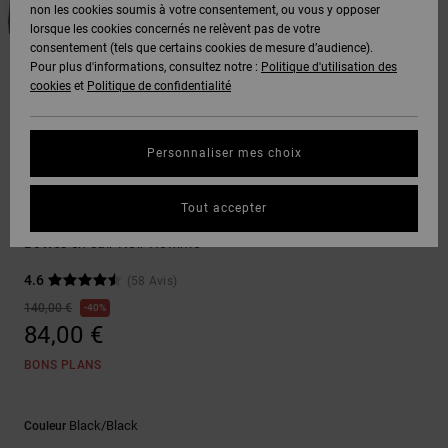
Voir Tout
non les cookies soumis à votre consentement, ou vous y opposer
Boots
Pantalons
Manteaux
Bonnets
lorsque les cookies concernés ne relèvent pas de votre
Quiksilver
Snowboard
& Shorts
consentement (tels que certains cookies de mesure d’audience).
Freedom
BONS
Onyx
Pantalons
Pour plus d'informations, consultez notre :
Politique d'utilisation des
PLANS
Sweats
Accessoires
cookies
et
Politique de confidentialité
Unisex
Voir Tout
Protection
AT-2
Shorts
des
AIDE &
T-Shirts
Voir Tout
données
Personnaliser mes choix
CONTACT
Voir Tout
Liquid
Boardshorts
Chaussures d'hiver
Fuego
Chemises
Guide des
Tout accepter
MAGASINS
& Polos
Peary Tr
tailles
Voir Tout
Bottes en cuir Noir Homme
CARTE
Pantalons,
4.6
(58 Avis)
Démarrez
CADEAU
Jeans &
une
140,00 €
40%
Shorts
conversation
84,00 €
pour obtenir
LISTE DE
la réponse la
BONS PLANS
plus rapide à
SOUHAITS
Bonnets &
votre
Casquettes
question.
Black/black
Couleur