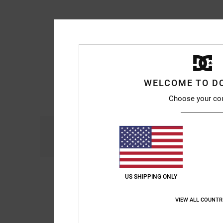
WELCOME TO D
Choose your co
Confort
R
4.9
US SHIPPING ONLY
5
Gregory
6 juillet 202
/5
Top
VIEW ALL COUNTR
Rapport qualité / pri
Je recommande 