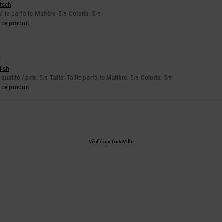
utsch
aille parfaite
Matière
: 5
Coloris
: 5
/5
/5
ce produit
s
lish
qualité / prix
: 5
Taille
: Taille parfaite
Matière
: 5
Coloris
: 5
/5
/5
/5
ce produit
Vérifié par
TrustVille