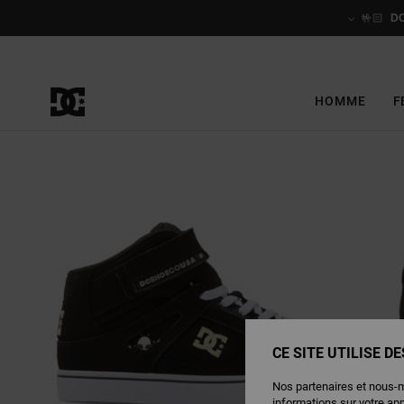
Passer
à
🤟🏻
D
l'information
sur
le
produit
HOMME
F
CE SITE UTILISE D
Nos partenaires et nous-
informations sur votre ap