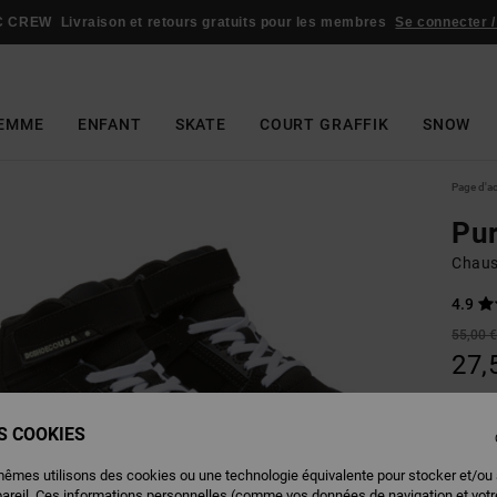
C CREW
Livraison et retours gratuits pour les membres
Se connecter /
EMME
ENFANT
SKATE
COURT GRAFFIK
SNOW
Page d'a
Pur
Chaus
4.9
55,00 
27,
BONS 
ES COOKIES
Couleu
mêmes utilisons des cookies ou une technologie équivalente pour stocker et/ou
pareil. Ces informations personnelles (comme vos données de navigation et vot