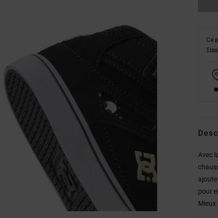
Ce p
Trou
Desc
Avec la
chauss
ajoute
pour e
Mieux 