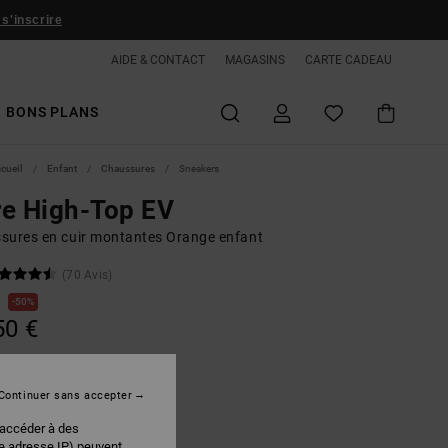
 s'inscrire
AIDE & CONTACT
MAGASINS
CARTE CADEAU
BONS PLANS
ccueil
Enfant
Chaussures
Sneakers
e High-Top EV
sures en cuir montantes Orange enfant
(70 Avis)
€
50%
50 €
PLANS
Continuer sans accepter
Black/glow
r
 accéder à des
re adresse IP) peuvent