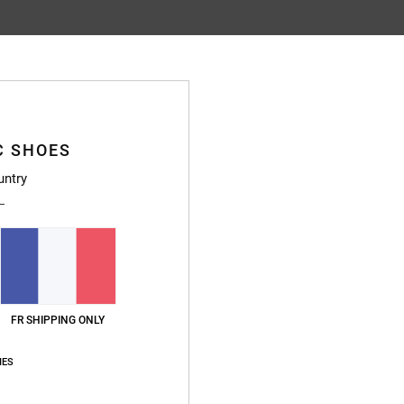
Note moyenne
4.9
/5
C SHOES
basé sur
70 avis vérifiés
depuis septembre 2025
untry
90% de nos clients recommandent ce produit
apport qualité / prix
Taille
Matière
4.9
4.9
Trop petit
Trop grand
FR SHIPPING ONLY
6
IES
x
: 5
Taille
: Taille parfaite
Matière
: 5
Coloris
: 5
/5
/5
/5
ce produit