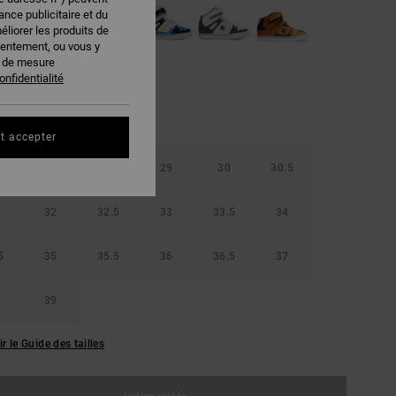
nce publicitaire et du
éliorer les produits de
sentement, ou vous y
s de mesure
onfidentialité
t accepter
5
28
28.5
29
30
30.5
32
32.5
33
33.5
34
5
35
35.5
36
36.5
37
39
ir le Guide des tailles