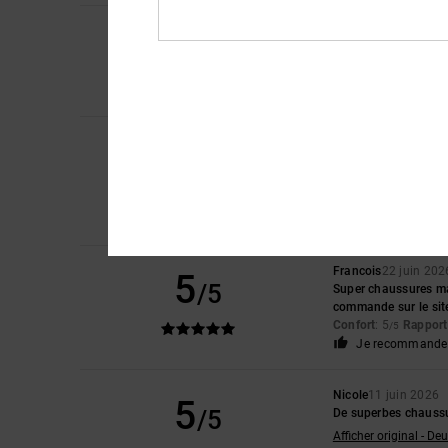
5
Kathrin
3 juillet 2026
/5
Après le premier es
Afficher original - De
Confort
: 5
Rapport 
/5
Bev
29 juin 2026
5
/5
Elles sont tellement 
Afficher original - Eng
Confort
: 5
Rapport 
/5
Je recommande 
Francois
22 juin 202
5
/5
Super chaussures mais
commande sur le sit
Confort
: 5
Rapport 
/5
Je recommande 
Nicole
11 juin 2026
5
/5
De superbes chaussu
Afficher original - De