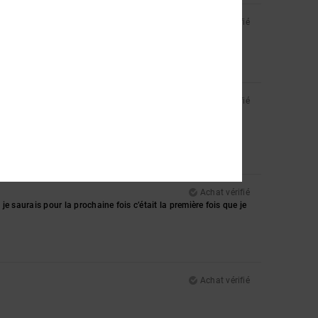
Achat vérifié
Achat vérifié
Achat vérifié
je saurais pour la prochaine fois c’était la première fois que je
Achat vérifié