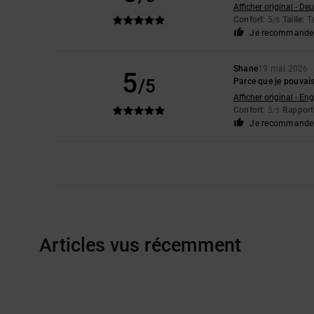
Afficher original - De
Confort
: 5
Taille
: T
/5
Je recommande 
Shane
19 mai 2026
5
/5
Parce que je pouvai
Afficher original - Eng
Confort
: 5
Rapport 
/5
Je recommande 
Articles vus récemment