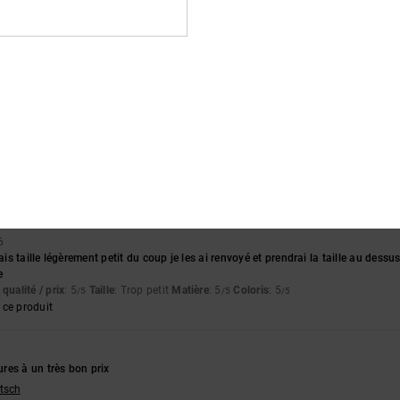
sai au skatepark, aucun problème
utsch
qualité / prix
: 5
Taille
: Grand
Matière
: 3
Coloris
: 5
/5
/5
/5
confortables que je les porte tous les jours depuis que je les ai achetées.
lish
qualité / prix
: 5
Taille
: Taille parfaite
Matière
: 5
Coloris
: 5
/5
/5
/5
ce produit
6
 taille légèrement petit du coup je les ai renvoyé et prendrai la taille au dessus 
e
qualité / prix
: 5
Taille
: Trop petit
Matière
: 5
Coloris
: 5
/5
/5
/5
ce produit
res à un très bon prix
utsch