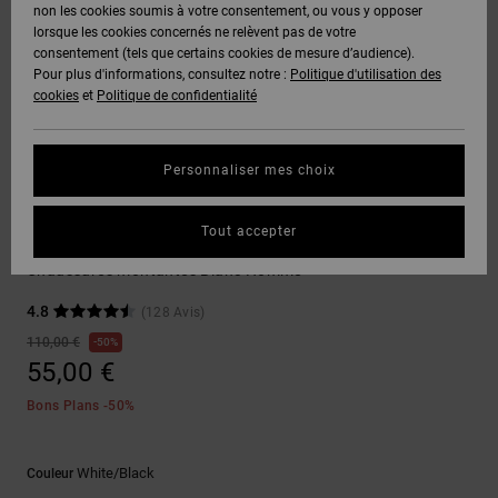
Voir Tout
non les cookies soumis à votre consentement, ou vous y opposer
Boots
Pantalons
Manteaux
Bonnets
lorsque les cookies concernés ne relèvent pas de votre
Quiksilver
Snowboard
& Shorts
consentement (tels que certains cookies de mesure d’audience).
Freedom
BONS
Onyx
Pantalons
Pour plus d'informations, consultez notre :
Politique d'utilisation des
PLANS
Sweats
Accessoires
cookies
et
Politique de confidentialité
Unisex
Voir Tout
Protection
AT-2
Shorts
des
AIDE &
T-Shirts
Voir Tout
données
Personnaliser mes choix
CONTACT
Voir Tout
Liquid
Boardshorts
Sneakers
Fuego
Chemises
Guide des
Tout accepter
MAGASINS
& Polos
Pure SE
tailles
Voir Tout
Chaussures montantes Blanc Homme
CARTE
Pantalons,
4.8
(128 Avis)
Démarrez
CADEAU
Jeans &
une
110,00 €
50%
Shorts
conversation
55,00 €
pour obtenir
LISTE DE
la réponse la
Bons Plans -50%
plus rapide à
SOUHAITS
Bonnets &
votre
Casquettes
question.
White/black
Couleur