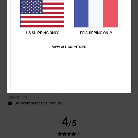
Le plastique situé à l'extérieur de la chaussure s'enfonce et provoque
une gêne lors de la marche
Afficher original - English
Confort
: 2
Rapport qualité / prix
: 2
Taille
: Taille parfaite
Matière
: 3
/5
/5
/5
Coloris
: 5
/5
US SHIPPING ONLY
FR SHIPPING ONLY
5
/5
VIEW ALL COUNTRIES
Keith
30 juin 2026
Achat vérifié
Un produit fantastique
Afficher original - English
Confort
: 5
Rapport qualité / prix
: 5
Taille
: Taille parfaite
Matière
: 5
/5
/5
/5
Coloris
: 5
/5
Je recommande ce produit
4
/5