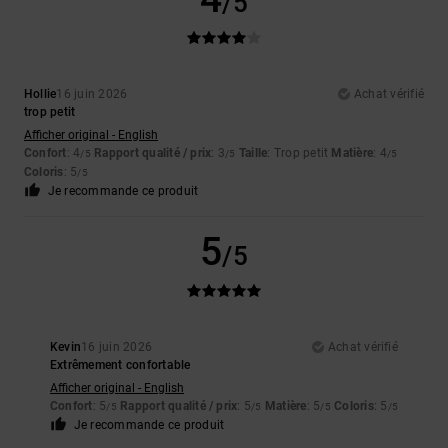
/5
Hollie
16 juin 2026
Achat vérifié
trop petit
Afficher original - English
Confort
: 4
Rapport qualité / prix
: 3
Taille
: Trop petit
Matière
: 4
/5
/5
/5
Coloris
: 5
/5
Je recommande ce produit
5
/5
Kevin
16 juin 2026
Achat vérifié
Extrêmement confortable
Afficher original - English
Confort
: 5
Rapport qualité / prix
: 5
Matière
: 5
Coloris
: 5
/5
/5
/5
/5
Je recommande ce produit