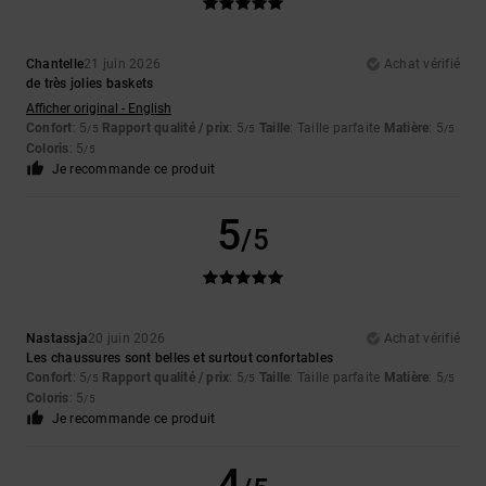
Chantelle
21 juin 2026
Achat vérifié
de très jolies baskets
Afficher original - English
Confort
: 5
Rapport qualité / prix
: 5
Taille
: Taille parfaite
Matière
: 5
/5
/5
/5
Coloris
: 5
/5
Je recommande ce produit
5
/5
Nastassja
20 juin 2026
Achat vérifié
Les chaussures sont belles et surtout confortables
Confort
: 5
Rapport qualité / prix
: 5
Taille
: Taille parfaite
Matière
: 5
/5
/5
/5
Coloris
: 5
/5
Je recommande ce produit
4