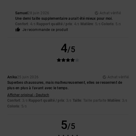
Samuel
28 juin 2026
Achat vérifié
Une demi taille supplementaire aurait été mieux pour moi.
Confort
: 4
Rapport qualité / prix
: 4
Matière
: 5
Coloris
: 5
/5
/5
/5
/5
Je recommande ce produit
4
/5
Anika
25 juin 2026
Achat vérifié
Superbes chaussures, mais malheureusement, elles se resserrent de
plus en plus à l'avant avec le temps.
Afficher original - Deutsch
Confort
: 3
Rapport qualité / prix
: 3
Taille
: Taille parfaite
Matière
: 3
/5
/5
/5
Coloris
: 5
/5
5
/5