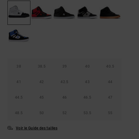
Démarrer une
Sacs &
conversation
Sacs à dos
Trouvez des
réponses
Ceintures
aux
& Portes
questions
les plus
monnaies
fréquentes et
notre
formulaire
de contact.
38
38.5
39
40
40.5
Consulter
la FAQ
41
42
42.5
43
44
44.5
45
46
46.5
47
48.5
50
52
53.5
55
Voir le Guide des tailles