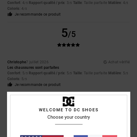
Confort
: 4
Rapport qualité / prix
: 3
Taille
: Taille parfaite
Matière
: 4
/5
/5
/5
Coloris
: 4
/5
Je recommande ce produit
5
/5
Christophe
7 juillet 2026
Achat vérifié
Les chaussures sont parfaites
Confort
: 5
Rapport qualité / prix
: 5
Taille
: Taille parfaite
Matière
: 5
/5
/5
/5
Coloris
: 5
/5
Je recommande ce produit
4
/5
WELCOME TO DC SHOES
Choose your country
Yu-Li
2 juillet 2026
Achat vérifié