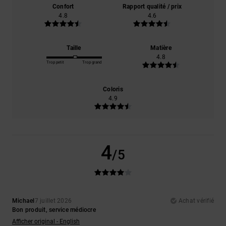
Confort
Rapport qualité / prix
4.8
4.6
Taille
Matière
4.8
Trop petit
Trop grand
Coloris
4.9
4
/5
Michael
7 juillet 2026
Achat vérifié
Bon produit, service médiocre
Afficher original - English