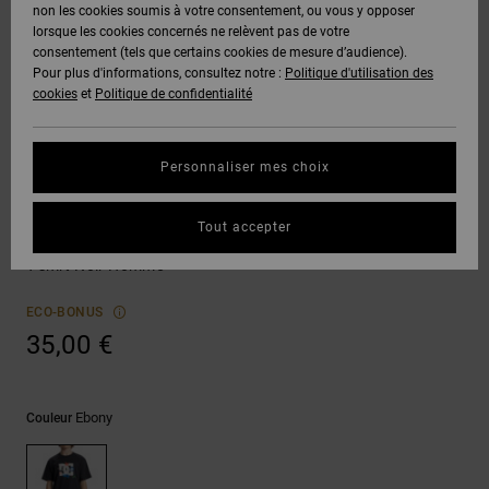
Voir Tout
non les cookies soumis à votre consentement, ou vous y opposer
Boots
Pantalons
Manteaux
Bonnets
lorsque les cookies concernés ne relèvent pas de votre
Quiksilver
Snowboard
& Shorts
consentement (tels que certains cookies de mesure d’audience).
Freedom
BONS
Onyx
Pantalons
Pour plus d'informations, consultez notre :
Politique d'utilisation des
PLANS
Sweats
Accessoires
cookies
et
Politique de confidentialité
Unisex
Voir Tout
Protection
AT-2
Shorts
des
AIDE &
T-Shirts
Voir Tout
données
Personnaliser mes choix
CONTACT
Voir Tout
Liquid
Boardshorts
T-shirts
Fuego
Chemises
Guide des
Tout accepter
MAGASINS
& Polos
Scribble
tailles
Voir Tout
T-shirt Noir Homme
CARTE
Pantalons,
Démarrez
ECO-BONUS
CADEAU
Jeans &
une
35,00 €
Shorts
conversation
pour obtenir
LISTE DE
la réponse la
plus rapide à
SOUHAITS
Bonnets &
Ebony
Couleur
votre
Casquettes
question.