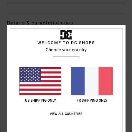
Details & caractéristiques
T-shirt Noir Homme
WELCOME TO DC SHOES
Style
ADYZT05356
Code couleur
ksd0
Choose your country
Caractéristiques
Matière :
Jersey de coton recyclé [200 g/m2]
Coupe :
couple Standard fit classique
Col :
col rond
Logotage :
Imprimé à l'encre plastisol en relief sur la poitrine
US SHIPPING ONLY
FR SHIPPING ONLY
Étiquette sérigraphiée centrée sur la nuque
Étiquette sur l'ourlet
VIEW ALL COUNTRIES
Composition
75% coton, 25% coton recyclé