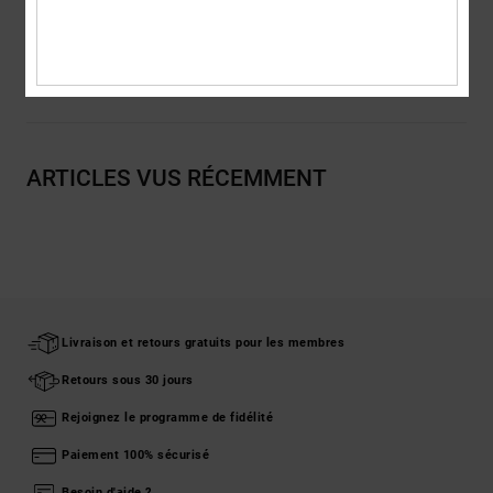
Traçabilité du produit (Loi Agec)
Livraison & Retours
ARTICLES VUS RÉCEMMENT
Livraison et retours gratuits pour les membres
Retours sous 30 jours
Rejoignez le programme de fidélité
Paiement 100% sécurisé
Besoin d'aide ?