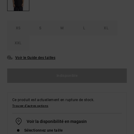
Démarrer une
Sacs &
conversation
Sacs à dos
Trouvez des
réponses
Ceintures
aux
XS
S
M
L
XL
& Portes
questions
les plus
monnaies
fréquentes et
XXL
notre
formulaire
Voir le Guide des tailles
de contact.
Consulter
la FAQ
Indisponible
Ce produit est actuellement en rupture de stock.
Trouver d'autres options
Voir la disponibilité en magasin
Sélectionnez une taille