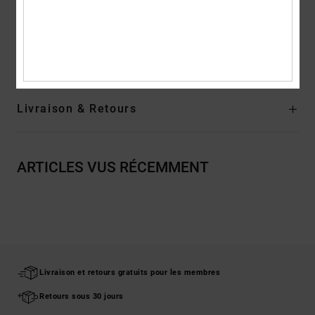
Composition
100 % Polyester
Traçabilité du produit (Loi Agec)
Livraison & Retours
ARTICLES VUS RÉCEMMENT
Livraison et retours gratuits pour les membres
Retours sous 30 jours