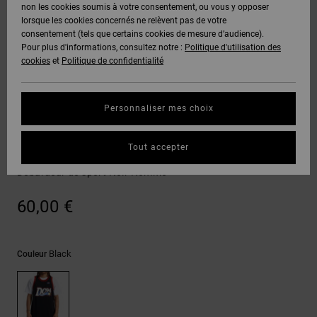
Voir Tout
non les cookies soumis à votre consentement, ou vous y opposer
Boots
Voir Tout
Pantalons
Manteaux
Bonnets
lorsque les cookies concernés ne relèvent pas de votre
Quiksilver
Snowboard
& Shorts
consentement (tels que certains cookies de mesure d’audience).
Freedom
BONS
Roammax
Pantalons
Pour plus d'informations, consultez notre :
Politique d'utilisation des
PLANS
Sweats
Accessoires
cookies
et
Politique de confidentialité
Unisex
Voir Tout
Protection
Onyx
Shorts
des
AIDE &
T-Shirts
Voir Tout
données
Personnaliser mes choix
CONTACT
Voir Tout
AT-2
Boardshorts
Débardeurs
Chemises
Guide des
Tout accepter
MAGASINS
& Polos
Starz 94 Jersey
tailles
Liquid
Voir Tout
Débardeur de sport Noir Homme
Fuego
CARTE
Pantalons,
Démarrez
60,00 €
CADEAU
Jeans &
une
Shorts
conversation
pour obtenir
LISTE DE
la réponse la
Black
Couleur
plus rapide à
SOUHAITS
Bonnets &
votre
Casquettes
question.