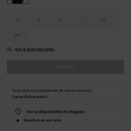
Démarrer une
Sacs &
conversation
Sacs à dos
Trouvez des
réponses
XS
S
M
L
XL
Ceintures
aux
& Portes
questions
XXL
les plus
monnaies
fréquentes et
notre
Voir le Guide des tailles
formulaire
de contact.
Indisponible
Consulter
la FAQ
Ce produit est actuellement en rupture de stock.
Trouver d'autres options
Voir la disponibilité en magasin
Sélectionnez une taille