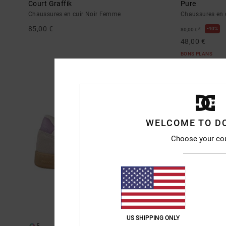
Court Graffik
Pure
Chaussures en cuir Noir Femme
Chaussures en 
85,00 €
*
40%
80,00 €
48,00 €
BONS PLANS
WELCOME TO D
Choose your co
US SHIPPING ONLY