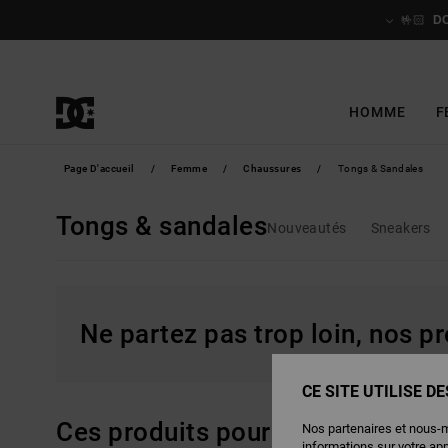
Passez
à
🤟🏻
D
la
sélection
de
la
grille
des
produits
HOMME
F
Page D'accueil
Femme
Chaussures
Tongs & Sandales
Tongs & sandales
Nouveautés
Sneakers
Ne partez pas trop loin, nos pr
CE SITE UTILISE D
Ces produits pourraient vous pla
Nos partenaires et nous-
informations sur votre ap