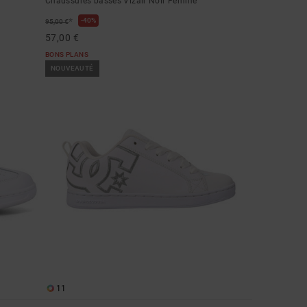
Chaussures basses Vizair Noir Femme
*
40%
95,00 €
57,00 €
BONS PLANS
NOUVEAUTÉ
11