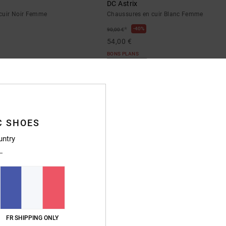
DC Astrix
cuir Noir Femme
Chaussures en cuir Blanc Femme
*
40%
90,00 €
54,00 €
BONS PLANS
NOUVEAUTÉ
C SHOES
untry
FR SHIPPING ONLY