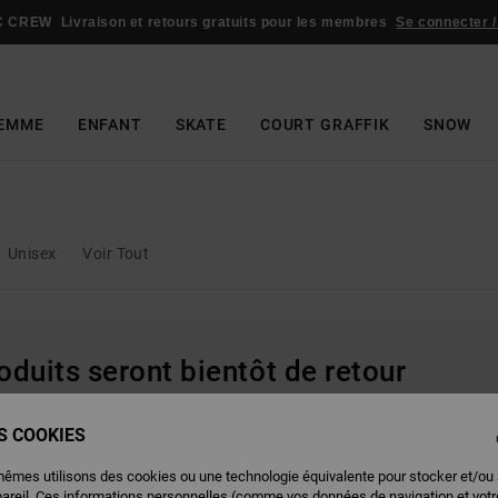
C CREW
Livraison et retours gratuits pour les membres
Se connecter /
EMME
ENFANT
SKATE
COURT GRAFFIK
SNOW
Unisex
Voir Tout
oduits seront bientôt de retour
ES COOKIES
ire
mêmes utilisons des cookies ou une technologie équivalente pour stocker et/ou
pareil. Ces informations personnelles (comme vos données de navigation et vot