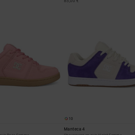
85,00 €
10
Manteca 4