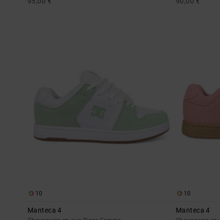
95,00 €
90,00 €
10
10
Manteca 4
Manteca 4