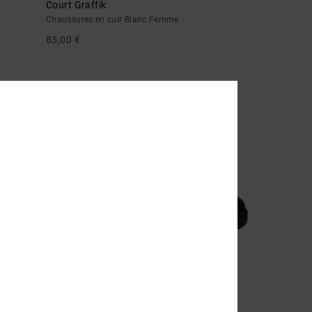
Court Graffik
Chaussures en cuir Blanc Femme
85,00 €