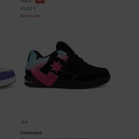
*
40%
70,00 €
42,00 €
BONS PLANS
6
Command