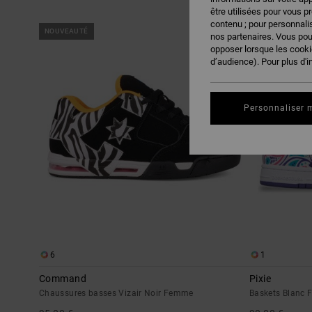
être utilisées pour vous p
contenu ; pour personnalis
Passer
Aller
NOUVEAUTÉ
NOUVEAUTÉ
aux
a
nos partenaires. Vous po
critères
trier
de
par
opposer lorsque les cook
filtrage
d’audience). Pour plus d'i
de
recherche
Personnaliser 
6
1
Command
Pixie
Chaussures basses Vizair Noir Femme
Baskets Blanc