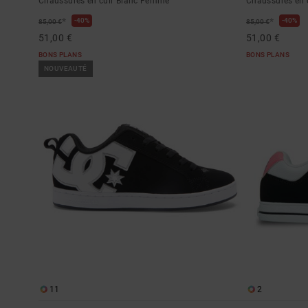
Chaussures en cuir Blanc Femme
Chaussures en
*
*
40%
40%
85,00 €
85,00 €
51,00 €
51,00 €
BONS PLANS
BONS PLANS
NOUVEAUTÉ
11
2