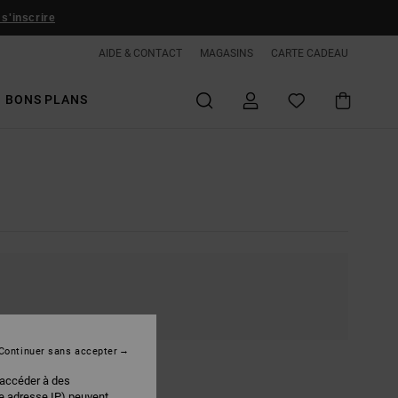
 s'inscrire
AIDE & CONTACT
MAGASINS
CARTE CADEAU
BONS PLANS
Continuer sans accepter
 accéder à des
re adresse IP) peuvent