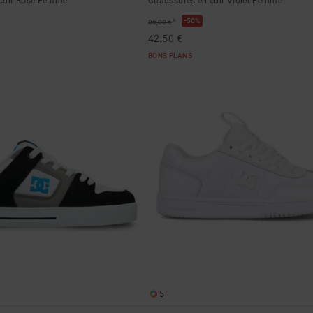
 cuir Rose Femme
Chaussures en cuir Violet Femme
*
50%
85,00 €
42,50 €
BONS PLANS
5