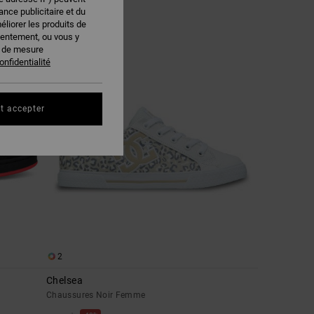
nce publicitaire et du
éliorer les produits de
sentement, ou vous y
s de mesure
onfidentialité
t accepter
2
Chelsea
Chaussures Noir Femme