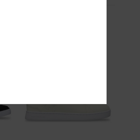
6
Command
Chaussures basses Vizair Noir Femme
*
40%
95,00 €
57,00 €
BONS PLANS