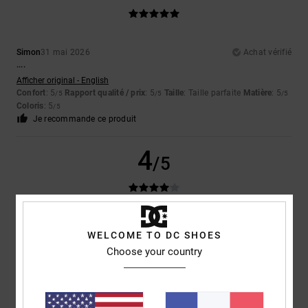
Simon
31 mai 2026
Achat vérifié
....
Afficher original - English
Confort
: 5
Rapport qualité / prix
: 5
Taille
: Taille parfaite
Matière
: 5
/5
/5
/5
Coloris
: 5
/5
Je recommande ce produit
4
/5
Vanessa
15 décembre 2025
Achat vérifié
WELCOME TO DC SHOES
bonnes
Choose your country
Afficher original - Italiano
5
/5