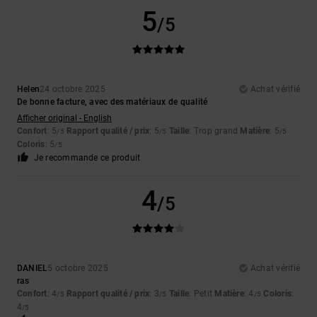
5
/5
Helen
24 octobre 2025
Achat vérifié
De bonne facture, avec des matériaux de qualité
Afficher original - English
Confort
: 5
Rapport qualité / prix
: 5
Taille
: Trop grand
Matière
: 5
/5
/5
/5
Coloris
: 5
/5
Je recommande ce produit
4
/5
DANIEL
5 octobre 2025
Achat vérifié
ras
Confort
: 4
Rapport qualité / prix
: 3
Taille
: Petit
Matière
: 4
Coloris
:
/5
/5
/5
4
/5