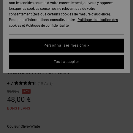
Voir Tout
non les cookies soumis à votre consentement, ou vous y opposer
Boots
Voir Tout
Pantalons
Manteaux
Bonnets
lorsque les cookies concernés ne relèvent pas de votre
Quiksilver
Snowboard
& Shorts
consentement (tels que certains cookies de mesure d’audience).
Freedom
BONS
Roammax
Pantalons
Pour plus d'informations, consultez notre :
Politique d'utilisation des
PLANS
Sweats
Accessoires
cookies
et
Politique de confidentialité
Unisex
Voir Tout
Protection
Onyx
Shorts
des
AIDE &
T-Shirts
Voir Tout
données
Personnaliser mes choix
CONTACT
Voir Tout
AT-2
Boardshorts
Sneakers
Chemises
Guide des
Tout accepter
MAGASINS
& Polos
Tonik
tailles
Liquid
Voir Tout
Chaussures en cuir Vert Homme
Fuego
CARTE
Pantalons,
4.7
(10 Avis)
Démarrez
CADEAU
Jeans &
une
80,00 €
40%
Shorts
conversation
48,00 €
pour obtenir
LISTE DE
la réponse la
BONS PLANS
plus rapide à
SOUHAITS
Bonnets &
votre
Casquettes
question.
Olive/white
Couleur