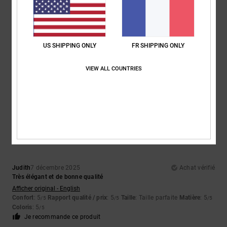
John
10 décembre 2025
Achat vérifié
US SHIPPING ONLY
FR SHIPPING ONLY
Une excellente paire de baskets. Très beau design et très confortables
Afficher original - English
VIEW ALL COUNTRIES
Confort
: 5
Rapport qualité / prix
: 5
Taille
: Taille parfaite
Matière
: 5
/5
/5
/5
Coloris
: 5
/5
Je recommande ce produit
5
/5
Judith
7 décembre 2025
Achat vérifié
Très élégant et de bonne qualité
Afficher original - English
Confort
: 5
Rapport qualité / prix
: 5
Taille
: Taille parfaite
Matière
: 5
/5
/5
/5
Coloris
: 5
/5
Je recommande ce produit