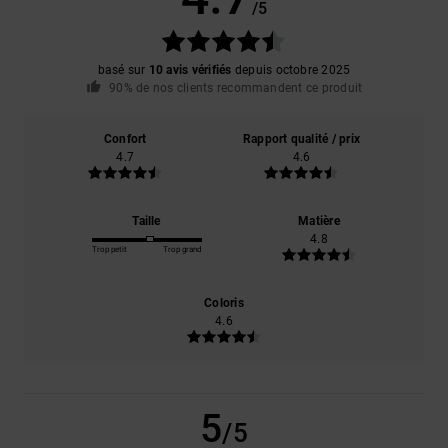
/5
basé sur
10 avis vérifiés
depuis octobre 2025
90% de nos clients recommandent ce produit
Confort
Rapport qualité / prix
4.7
4.6
Taille
Matière
4.8
Trop petit
Trop grand
Coloris
4.6
5
/5