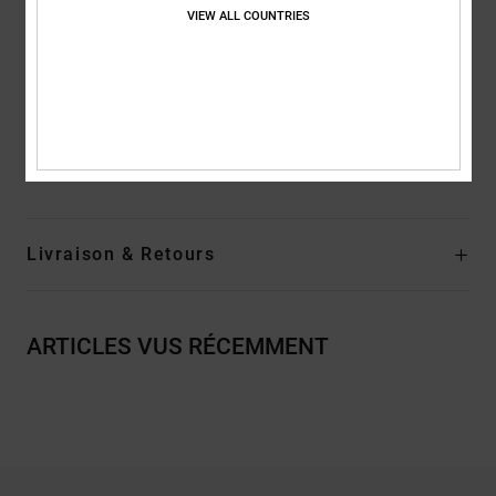
VIEW ALL COUNTRIES
caoutchouc pour plus d'adhérence
Doublure :
Doublure textile
Composition
Empeigne : cuir (vache) / Doublure : textile / Semelle
extérieure : caoutchouc
Traçabilité du produit (Loi Agec)
Livraison & Retours
ARTICLES VUS RÉCEMMENT