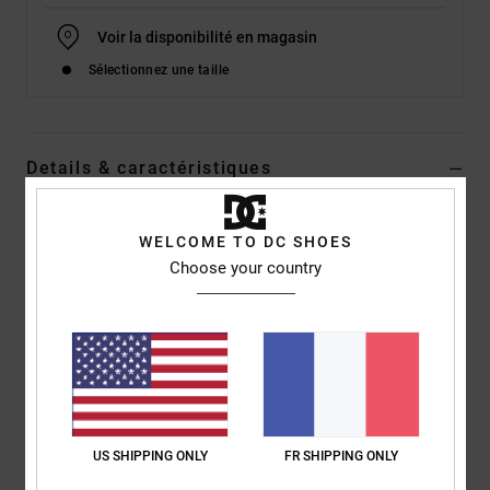
Voir la disponibilité en magasin
Sélectionnez une taille
Details & caractéristiques
Baskets Noir Homme
WELCOME TO DC SHOES
Style
ADYS700232
Code couleur
bkw
Choose your country
Caractéristiques
Empeigne :
empeigne en nubuck et mesh
Assise plantaire :
Semelle intérieure OrthoLite® pour un
amorti optimal
Semelle intermédiaire : semelle intermédiaire Unilite pour un
US SHIPPING ONLY
FR SHIPPING ONLY
maintien et un confort en toute légèreté
Semelle extérieure :
semelle extérieure avec picots en