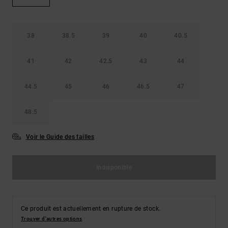
Démarrer une
Sacs &
conversation
Sacs à dos
Trouvez des
réponses
38
38.5
39
40
40.5
Ceintures
aux
& Portes
questions
41
42
42.5
43
44
les plus
monnaies
fréquentes et
notre
44.5
45
46
46.5
47
formulaire
de contact.
48.5
Consulter
la FAQ
Voir le Guide des tailles
Indisponible
Ce produit est actuellement en rupture de stock.
Trouver d'autres options