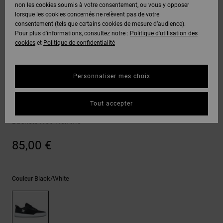
Voir Tout
non les cookies soumis à votre consentement, ou vous y opposer
Boots
Voir Tout
Pantalons
Manteaux
Bonnets
lorsque les cookies concernés ne relèvent pas de votre
Quiksilver
Snowboard
& Shorts
consentement (tels que certains cookies de mesure d’audience).
Freedom
BONS
Roammax
Pantalons
Pour plus d'informations, consultez notre :
Politique d'utilisation des
PLANS
Sweats
Accessoires
cookies
et
Politique de confidentialité
Unisex
Voir Tout
Protection
Onyx
Shorts
des
AIDE &
T-Shirts
Voir Tout
données
Personnaliser mes choix
CONTACT
Voir Tout
AT-2
Boardshorts
Sneakers
Chemises
Guide des
Tout accepter
MAGASINS
& Polos
Transit
tailles
Liquid
Voir Tout
Baskets Noir Homme
Fuego
CARTE
Pantalons,
Démarrez
85,00 €
CADEAU
Jeans &
une
Shorts
conversation
pour obtenir
LISTE DE
la réponse la
Black/white
Couleur
plus rapide à
SOUHAITS
Bonnets &
votre
Casquettes
question.