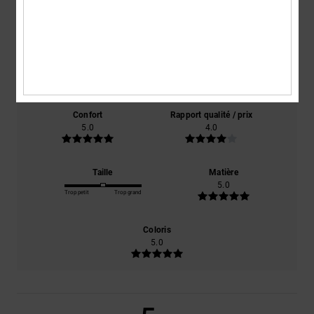
5.0
/5
basé sur
1 avis vérifiés
depuis décembre 2025
100% de nos clients recommandent ce produit
Confort
Rapport qualité / prix
5.0
4.0
Taille
Matière
5.0
Trop petit
Trop grand
Coloris
5.0