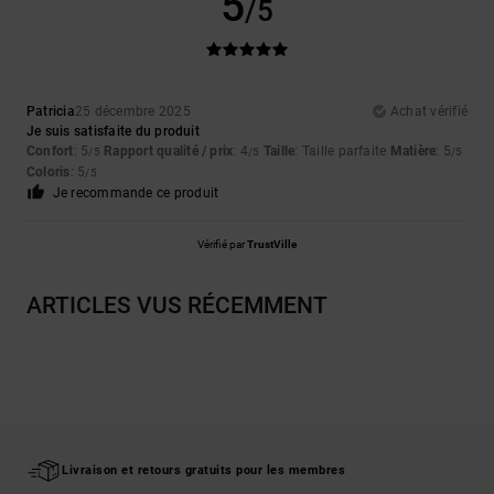
5
/5
Patricia
25 décembre 2025
Achat vérifié
Je suis satisfaite du produit
Confort
: 5
Rapport qualité / prix
: 4
Taille
: Taille parfaite
Matière
: 5
/5
/5
/5
Coloris
: 5
/5
Je recommande ce produit
Vérifié par
TrustVille
ARTICLES VUS RÉCEMMENT
Livraison et retours gratuits pour les membres