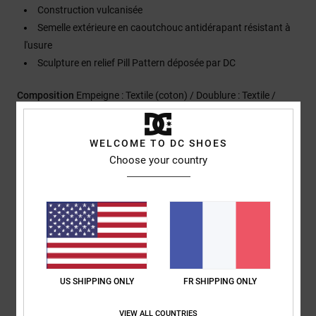
Construction vulcanisée
Semelle extérieure en caoutchouc antidérapant résistant à
l'usure
Sculpture en relief Pill Pattern déposée par DC
Composition
Empeigne : Textile (coton) / Doublure : Textile /
Semelle extérieure : Caoutchouc
Traçabilité du produit (Loi Agec)
WELCOME TO DC SHOES
Choose your country
Livraison & Retours
Avis clients
US SHIPPING ONLY
FR SHIPPING ONLY
Note moyenne
VIEW ALL COUNTRIES