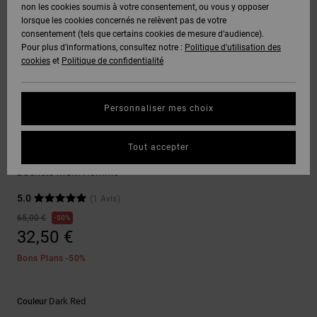
Voir Tout
non les cookies soumis à votre consentement, ou vous y opposer
Boots
Pantalons
Manteaux
Bonnets
lorsque les cookies concernés ne relèvent pas de votre
Quiksilver
Snowboard
& Shorts
consentement (tels que certains cookies de mesure d’audience).
Freedom
BONS
Onyx
Pantalons
Pour plus d'informations, consultez notre :
Politique d'utilisation des
PLANS
Sweats
Accessoires
cookies
et
Politique de confidentialité
Unisex
Voir Tout
Protection
AT-2
Shorts
des
AIDE &
T-Shirts
Voir Tout
données
Personnaliser mes choix
CONTACT
Voir Tout
Liquid
Boardshorts
Sneakers
Fuego
Chemises
Guide des
Tout accepter
MAGASINS
& Polos
Trase Tx
tailles
Voir Tout
Baskets Multi Homme
CARTE
Pantalons,
5.0
(1 Avis)
Démarrez
CADEAU
Jeans &
une
65,00 €
50%
Shorts
conversation
32,50 €
pour obtenir
LISTE DE
la réponse la
Bons Plans -50%
plus rapide à
SOUHAITS
Bonnets &
votre
Casquettes
question.
Dark Red
Couleur