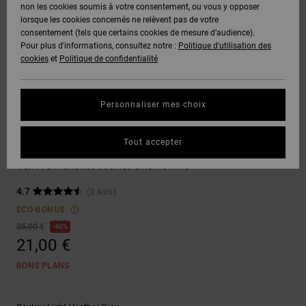
Voir Tout
non les cookies soumis à votre consentement, ou vous y opposer
Boots
Voir Tout
Pantalons
Manteaux
Bonnets
lorsque les cookies concernés ne relèvent pas de votre
Quiksilver
Snowboard
& Shorts
consentement (tels que certains cookies de mesure d’audience).
Freedom
BONS
Roammax
Pantalons
Pour plus d'informations, consultez notre :
Politique d'utilisation des
PLANS
Sweats
Accessoires
cookies
et
Politique de confidentialité
Unisex
Voir Tout
Protection
Onyx
Shorts
des
AIDE &
T-Shirts
Voir Tout
données
Personnaliser mes choix
CONTACT
Voir Tout
AT-2
Boardshorts
T-shirts
Chemises
Guide des
Tout accepter
MAGASINS
& Polos
Trotter
tailles
Liquid
Voir Tout
T-shirt à manches courtes Gris Homme
Fuego
CARTE
Pantalons,
4.7
(3 Avis)
Démarrez
CADEAU
Jeans &
une
ECO-BONUS
Shorts
conversation
35,00 €
40%
pour obtenir
21,00 €
LISTE DE
la réponse la
plus rapide à
SOUHAITS
Bonnets &
BONS PLANS
votre
Casquettes
question.