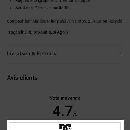
Étiquette sérigraphié centrée sur la nuque
Aérations : Filtres en maille 3D
Composition
[Matière Principale] 75% Coton, 25% Coton Recyclé
Traçabilité du produit (Loi Agec)
Livraison & Retours
Avis clients
Note moyenne
4.7
/5