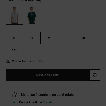
Démarrer une
Light Heather Grey
Couleur
Sacs &
conversation
Sacs à dos
Trouvez des
réponses
Ceintures
aux
& Portes
questions
les plus
monnaies
fréquentes et
notre
XS
S
M
L
XL
formulaire
de contact.
XXL
Consulter
la FAQ
Voir le Guide des tailles
Ajouter au panier
Livraison à domicile ou point relais
Prévue à partir du
10 août