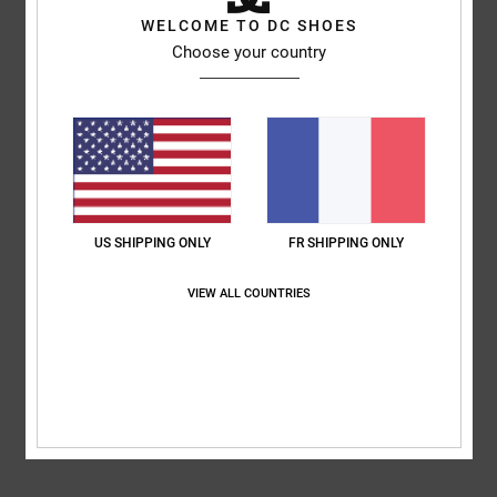
basé sur
3 avis vérifiés
depuis novembre 2025
WELCOME TO DC SHOES
67% de nos clients recommandent ce produit
Choose your country
Confort
Rapport qualité / prix
4.7
4.7
Taille
Matière
5.0
Trop petit
Trop grand
US SHIPPING ONLY
FR SHIPPING ONLY
Coloris
5.0
VIEW ALL COUNTRIES
5
/5