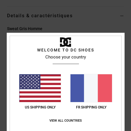
Details & caractéristiques
Sweat Gris Homme
Style
ADYFT03430
Code couleur
knfh
WELCOME TO DC SHOES
Caractéristiques
Choose your country
Collection :
Lineguide
Matière :
Molleton épais en coton et polyester [330 g/m2]
Coupe :
couple Standard fit classique
Col :
col rond
Manches :
manches longues
Système de fermeture :
Modèle à enfiler
US SHIPPING ONLY
FR SHIPPING ONLY
Logotage :
Broderie chenille sur la poitrine
Ruban à chevrons sur l'arrière de la nuque
VIEW ALL COUNTRIES
Autres caractéristiques :
poignets côtelés