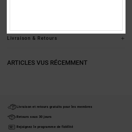
Composition
[Matière principale] 80% coton, 20% polyester
Traçabilité du produit (Loi Agec)
Livraison & Retours
ARTICLES VUS RÉCEMMENT
Livraison et retours gratuits pour les membres
Retours sous 30 jours
Rejoignez le programme de fidélité