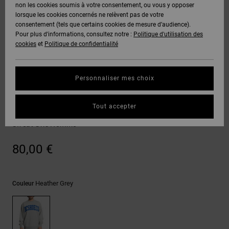
Voir Tout
non les cookies soumis à votre consentement, ou vous y opposer
Boots
Pantalons
Manteaux
Bonnets
lorsque les cookies concernés ne relèvent pas de votre
Quiksilver
Snowboard
& Shorts
consentement (tels que certains cookies de mesure d’audience).
Freedom
BONS
Onyx
Pantalons
Pour plus d'informations, consultez notre :
Politique d'utilisation des
PLANS
Sweats
Accessoires
cookies
et
Politique de confidentialité
Unisex
Voir Tout
Protection
AT-2
Shorts
des
AIDE &
T-Shirts
Voir Tout
données
Personnaliser mes choix
CONTACT
Voir Tout
Liquid
Boardshorts
Sweatshirts
Fuego
Chemises
Guide des
Tout accepter
MAGASINS
& Polos
Varsity
tailles
Voir Tout
Sweat Gris Homme
CARTE
Pantalons,
Démarrez
80,00 €
CADEAU
Jeans &
une
Shorts
conversation
pour obtenir
LISTE DE
la réponse la
Heather Grey
Couleur
plus rapide à
SOUHAITS
Bonnets &
votre
Casquettes
question.