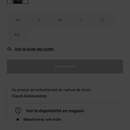
Démarrer une
Sacs &
conversation
Sacs à dos
Trouvez des
réponses
XS
S
M
L
XL
Ceintures
aux
& Portes
questions
XXL
les plus
monnaies
fréquentes et
notre
Voir le Guide des tailles
formulaire
de contact.
Indisponible
Consulter
la FAQ
Ce produit est actuellement en rupture de stock.
Trouver d'autres options
Voir la disponibilité en magasin
Sélectionnez une taille