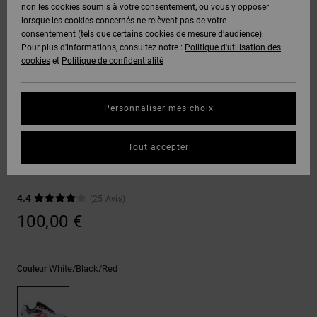
Voir Tout
non les cookies soumis à votre consentement, ou vous y opposer
Boots
Voir Tout
Pantalons
Manteaux
Bonnets
lorsque les cookies concernés ne relèvent pas de votre
Quiksilver
Snowboard
& Shorts
consentement (tels que certains cookies de mesure d’audience).
Freedom
BONS
Roammax
Pantalons
Pour plus d'informations, consultez notre :
Politique d'utilisation des
PLANS
Sweats
Accessoires
cookies
et
Politique de confidentialité
Unisex
Voir Tout
Protection
Onyx
Shorts
des
AIDE &
T-Shirts
Voir Tout
données
Personnaliser mes choix
CONTACT
Voir Tout
AT-2
Boardshorts
Sneakers
Chemises
Guide des
Tout accepter
MAGASINS
& Polos
Versatile
tailles
Liquid
Voir Tout
Chaussures en cuir Blanc Homme
Fuego
CARTE
Pantalons,
4.4
(25 Avis)
Démarrez
CADEAU
Jeans &
une
100,00 €
Shorts
conversation
pour obtenir
LISTE DE
la réponse la
plus rapide à
SOUHAITS
Bonnets &
White/black/red
Couleur
votre
Casquettes
question.