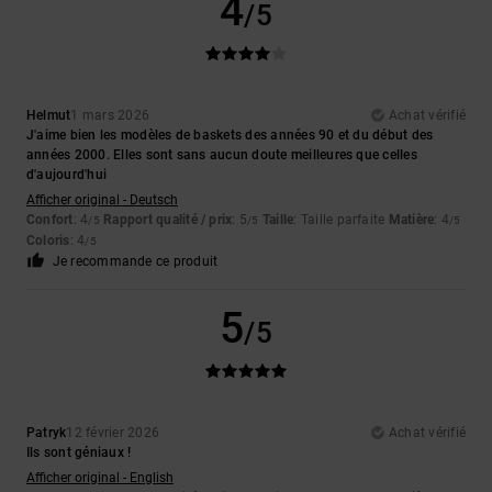
4
/5
Helmut
1 mars 2026
Achat vérifié
J'aime bien les modèles de baskets des années 90 et du début des
années 2000. Elles sont sans aucun doute meilleures que celles
d'aujourd'hui
Afficher original - Deutsch
Confort
: 4
Rapport qualité / prix
: 5
Taille
: Taille parfaite
Matière
: 4
/5
/5
/5
Coloris
: 4
/5
Je recommande ce produit
5
/5
Patryk
12 février 2026
Achat vérifié
Ils sont géniaux !
Afficher original - English