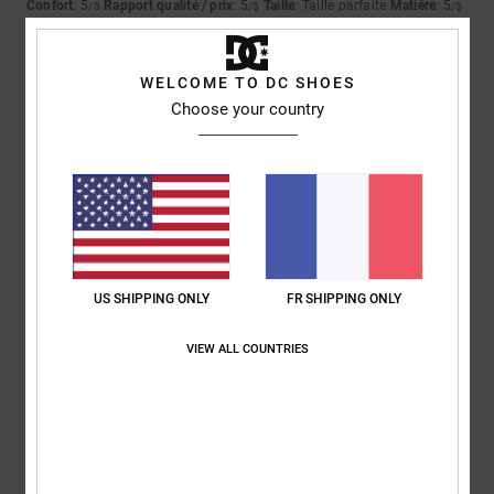
Confort
: 5
Rapport qualité / prix
: 5
Taille
: Taille parfaite
Matière
: 5
/5
/5
/5
Coloris
: 5
/5
Je recommande ce produit
WELCOME TO DC SHOES
5
Choose your country
/5
Sébastien
8 février 2026
Achat vérifié
Vraiment très confortable
Afficher original - Deutsch
Confort
: 5
Rapport qualité / prix
: 5
Taille
: Taille parfaite
Matière
: 5
/5
/5
/5
US SHIPPING ONLY
FR SHIPPING ONLY
Coloris
: 5
/5
Je recommande ce produit
VIEW ALL COUNTRIES
5
/5