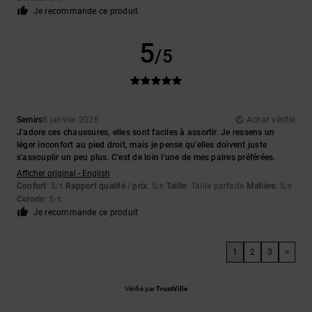
Je recommande ce produit
5
/5
Semirs
8 janvier 2026
Achat vérifié
J'adore ces chaussures, elles sont faciles à assortir. Je ressens un
léger inconfort au pied droit, mais je pense qu'elles doivent juste
s'assouplir un peu plus. C'est de loin l'une de mes paires préférées.
Afficher original - English
Confort
: 5
Rapport qualité / prix
: 5
Taille
: Taille parfaite
Matière
: 5
/5
/5
/5
Coloris
: 5
/5
Je recommande ce produit
1
2
3
>
Vérifié par
TrustVille