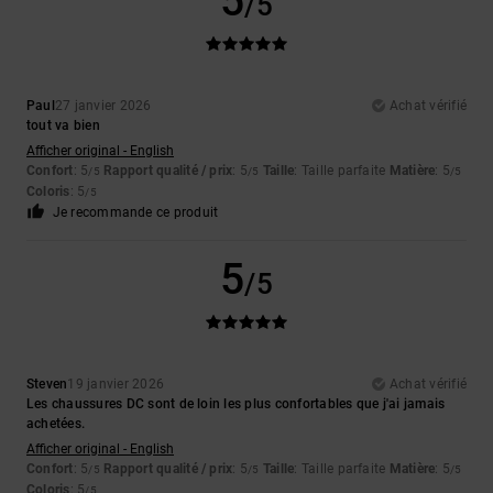
5
/5
Paul
27 janvier 2026
Achat vérifié
tout va bien
Afficher original - English
Confort
: 5
Rapport qualité / prix
: 5
Taille
: Taille parfaite
Matière
: 5
/5
/5
/5
Coloris
: 5
/5
Je recommande ce produit
5
/5
Steven
19 janvier 2026
Achat vérifié
Les chaussures DC sont de loin les plus confortables que j'ai jamais
achetées.
Afficher original - English
Confort
: 5
Rapport qualité / prix
: 5
Taille
: Taille parfaite
Matière
: 5
/5
/5
/5
Coloris
: 5
/5