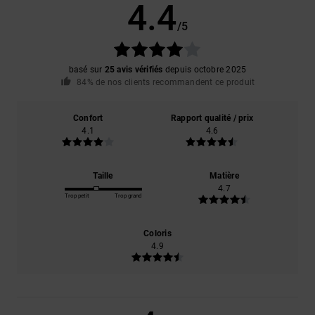
4.4
/5
basé sur
25 avis vérifiés
depuis octobre 2025
84% de nos clients recommandent ce produit
Confort
Rapport qualité / prix
4.1
4.6
Taille
Matière
4.7
Trop petit
Trop grand
Coloris
4.9