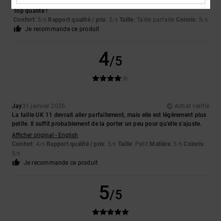
Didier
3 février 2026
Achat vérifié
Top qualité !
Confort
: 5
Rapport qualité / prix
: 5
Taille
: Taille parfaite
Coloris
: 5
/5
/5
/5
Je recommande ce produit
4
/5
Jay
31 janvier 2026
Achat vérifié
La taille UK 11 devrait aller parfaitement, mais elle est légèrement plus
petite. Il suffit probablement de la porter un peu pour qu'elle s'ajuste.
Afficher original - English
Confort
: 4
Rapport qualité / prix
: 5
Taille
: Petit
Matière
: 5
Coloris
:
/5
/5
/5
5
/5
Je recommande ce produit
5
/5