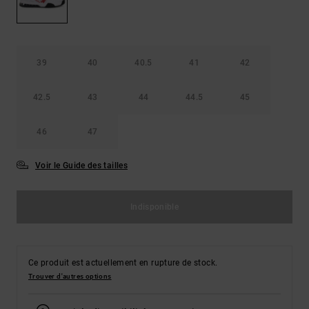
Démarrer une
Sacs &
conversation
Sacs à dos
Trouvez des
réponses
Ceintures
aux
39
40
40.5
41
42
& Portes
questions
les plus
monnaies
42.5
43
44
44.5
45
fréquentes et
notre
formulaire
46
47
de contact.
Consulter
Voir le Guide des tailles
la FAQ
Indisponible
Ce produit est actuellement en rupture de stock.
Trouver d'autres options