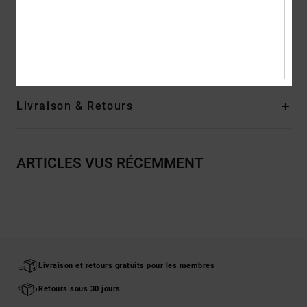
Composition
77,4% Synthétique, 22,6% Textile
Traçabilité du produit (Loi Agec)
Livraison & Retours
ARTICLES VUS RÉCEMMENT
Livraison et retours gratuits pour les membres
Retours sous 30 jours