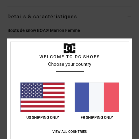
Details & caractéristiques
Boots de snow BOA® Marron Femme
Style
ADJO100037
Code couleur
xcgk
Caractéristiques
WELCOME TO DC SHOES
Choose your country
Double système d'ajustement BOA® avec cadran de
languette H4 et harnais de cheville interne contrôlé par un
cadran BOA® à distance
Isolation PRIMALOFT
Semelle extérieure Unilite™ en caoutchouc pour une bonne
accroche
Chausson Response liner II
US SHIPPING ONLY
FR SHIPPING ONLY
Semelle intérieure IMPACT-ALG moulée
Lacets BOA® Silver SS
VIEW ALL COUNTRIES
Indice de flex : 5/10.