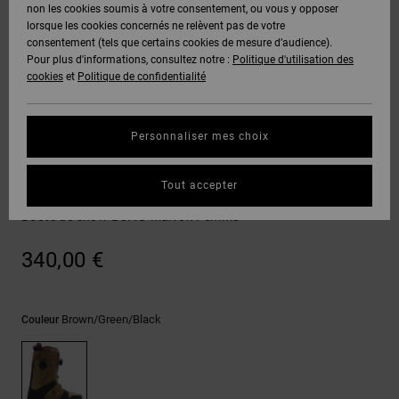
Voir Tout
non les cookies soumis à votre consentement, ou vous y opposer
Boots
Pantalons
Manteaux
Bonnets
lorsque les cookies concernés ne relèvent pas de votre
Quiksilver
Snowboard
& Shorts
consentement (tels que certains cookies de mesure d’audience).
Freedom
BONS
Onyx
Pantalons
Pour plus d'informations, consultez notre :
Politique d'utilisation des
PLANS
Sweats
Accessoires
cookies
et
Politique de confidentialité
Unisex
Voir Tout
Protection
AT-2
Shorts
des
AIDE &
T-Shirts
Voir Tout
données
Personnaliser mes choix
CONTACT
Voir Tout
Liquid
Boardshorts
Boa
Fuego
Chemises
Guide des
Tout accepter
MAGASINS
& Polos
W'S Phase Pro
tailles
Voir Tout
Boots de snow BOA® Marron Femme
CARTE
Pantalons,
Démarrez
340,00 €
CADEAU
Jeans &
une
Shorts
conversation
pour obtenir
LISTE DE
la réponse la
Brown/green/black
Couleur
plus rapide à
SOUHAITS
Bonnets &
votre
Casquettes
question.