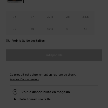
Démarrer une
Sacs &
conversation
Sacs à dos
Trouvez des
réponses
36
37
37.5
38
38.5
Ceintures
aux
& Portes
questions
39
40
40.5
41
42
les plus
monnaies
fréquentes et
notre
Voir le Guide des tailles
formulaire
de contact.
Indisponible
Consulter
la FAQ
Ce produit est actuellement en rupture de stock.
Trouver d'autres options
Voir la disponibilité en magasin
Sélectionnez une taille