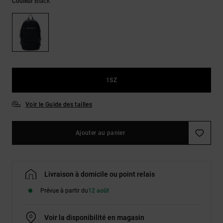
Démarrer une
Black
Couleur
Sacs &
conversation
Sacs à dos
Trouvez des
réponses
Ceintures
aux
& Portes
questions
les plus
monnaies
fréquentes et
notre
1SZ
formulaire
de contact.
Voir le Guide des tailles
Consulter
la FAQ
Ajouter au panier
Livraison à domicile ou point relais
Prévue à partir du
12 août
Voir la disponibilité en magasin