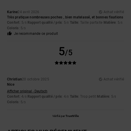
Karine
24 avril 2026
Achat vérifié
Très pratique nombreuses poches , bien matelassé, et bonnes fixations
Confort
: 5
Rapport qualité / prix
: 5
Taille
: Taille parfaite
Matière
: 5
/5
/5
/5
Coloris
: 5
/5
Je recommande ce produit
5
/5
Christian
20 octobre 2025
Achat vérifié
Nice
Afficher original - Deutsch
Confort
: 4
Rapport qualité / prix
: 4
Taille
: Trop petit
Matière
: 5
/5
/5
/5
Coloris
: 5
/5
Vérifié par
TrustVille