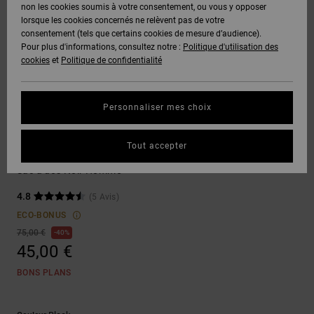
Voir Tout
non les cookies soumis à votre consentement, ou vous y opposer
Boots
Pantalons
Manteaux
Bonnets
lorsque les cookies concernés ne relèvent pas de votre
Quiksilver
Snowboard
& Shorts
consentement (tels que certains cookies de mesure d’audience).
Freedom
BONS
Onyx
Pantalons
Pour plus d'informations, consultez notre :
Politique d'utilisation des
PLANS
Sweats
Accessoires
cookies
et
Politique de confidentialité
Unisex
Voir Tout
Protection
AT-2
Shorts
des
AIDE &
T-Shirts
Voir Tout
données
Personnaliser mes choix
CONTACT
Voir Tout
Liquid
Boardshorts
French days
Fuego
Chemises
Guide des
Tout accepter
MAGASINS
& Polos
Alpha
tailles
Voir Tout
Sac à dos Noir Homme
CARTE
Pantalons,
4.8
(5 Avis)
Démarrez
CADEAU
Jeans &
une
ECO-BONUS
Shorts
conversation
75,00 €
40%
pour obtenir
45,00 €
LISTE DE
la réponse la
plus rapide à
SOUHAITS
Bonnets &
BONS PLANS
votre
Casquettes
question.