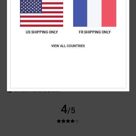
5
/5
US SHIPPING ONLY
FR SHIPPING ONLY
VIEW ALL COUNTRIES
Barry
2 juillet 2026
Achat vérifié
Un sac à dos génial.
Afficher original - English
Confort
: 5
Rapport qualité / prix
: 5
Taille
: Taille parfaite
Matière
: 5
/5
/5
/5
Coloris
: 5
/5
Je recommande ce produit
4
/5