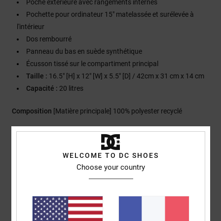
Poche extérieure avec rangements internes
Pochette pour ordinateur 15" matelassée et surélevée à
l'intérieur
Dos rembourré
Panneau du bas en suède synthétique
Écusson tissé sur le compartiment principal
Taille :
16.5" [H] x 12" [W] x 5.5" [D] / 42cm x 31 cm x 14 cm
Capacité :
20 litres
Composition
[Matière principale] 100% polyester recyclé
Traçabilité du produit (Loi Agec)
WELCOME TO DC SHOES
Livraison & Retours
Choose your country
Avis clients