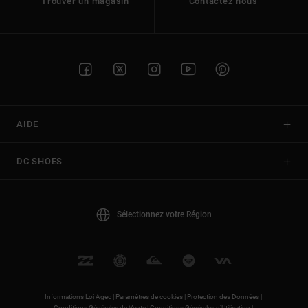
Trouver un magasin
Contactez nous
AIDE
DC SHOES
Sélectionnez votre Région
Informations Loi Agec |
Paramètres de cookies |
Protection des Données |
Conditions Générales de Vente |
Conditions Générales d'Utilisation |