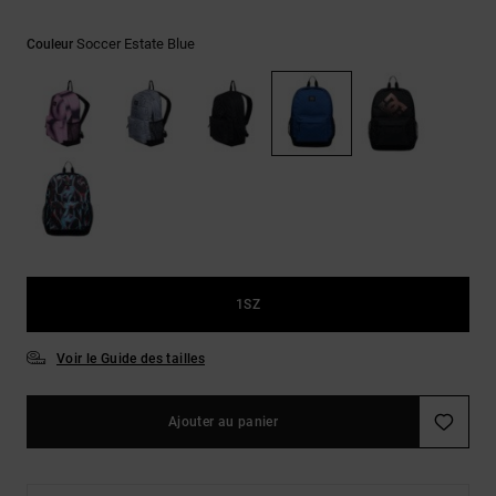
Démarrer une
Sacs &
conversation
Sacs à dos
Soccer Estate Blue
Couleur
Trouvez des
réponses
Ceintures
aux
& Portes
questions
les plus
monnaies
fréquentes et
notre
formulaire
de contact.
Consulter
la FAQ
1SZ
Voir le Guide des tailles
Ajouter au panier