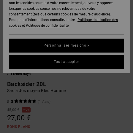
Voir Tout
non les cookies soumis à votre consentement, ou vous y opposer
Boots
Pantalons
Manteaux
Bonnets
lorsque les cookies concernés ne relèvent pas de votre
Quiksilver
Snowboard
& Shorts
consentement (tels que certains cookies de mesure d’audience).
Freedom
BONS
Onyx
Pantalons
Pour plus d'informations, consultez notre :
Politique d'utilisation des
PLANS
Sweats
Accessoires
cookies
et
Politique de confidentialité
Unisex
Voir Tout
Protection
AT-2
Shorts
des
AIDE &
T-Shirts
Voir Tout
données
Personnaliser mes choix
CONTACT
Voir Tout
Liquid
Boardshorts
Fuego
Chemises
Guide des
Tout accepter
MAGASINS
& Polos
tailles
Voir Tout
French days
CARTE
Pantalons,
Backsider 20L
Démarrez
CADEAU
Jeans &
une
Sac à dos moyen Bleu Homme
Shorts
conversation
pour obtenir
5.0
(1 Avis)
LISTE DE
la réponse la
45,00 €
40%
plus rapide à
SOUHAITS
Bonnets &
27,00 €
votre
Casquettes
question.
BONS PLANS