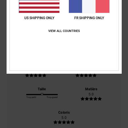
Note moyenne
US SHIPPING ONLY
FR SHIPPING ONLY
5.0
/5
VIEW ALL COUNTRIES
basé sur
1 avis vérifiés
depuis juin 2026
100% de nos clients recommandent ce produit
Confort
Rapport qualité / prix
5.0
5.0
Taille
Matière
5.0
Trop petit
Trop grand
Coloris
5.0