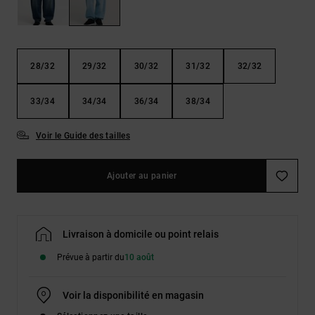
Démarrer une
Sacs &
conversation
Sacs à dos
Trouvez des
réponses
Ceintures
aux
28/32
29/32
30/32
31/32
32/32
& Portes
questions
les plus
monnaies
fréquentes et
33/34
34/34
36/34
38/34
notre
formulaire
Voir le Guide des tailles
de contact.
Consulter
la FAQ
Ajouter au panier
Livraison à domicile ou point relais
Prévue à partir du
10 août
Voir la disponibilité en magasin