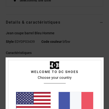
Sélectionnez une taille
Details & caractéristiques
Jean coupe barrel Bleu Homme
Style
EDYDP03439
Code couleur
bfbw
Caractéristiques
Matière :
denim rigide 75 % coton, 25 % coton recyclé [13
oz.]
WELCOME TO DC SHOES
Coupe :
Barrel
Choose your country
Braguette zippée
Taille standard
Entrejambe basse
Coupe ample aux hanches
Bas de jambe fuselé