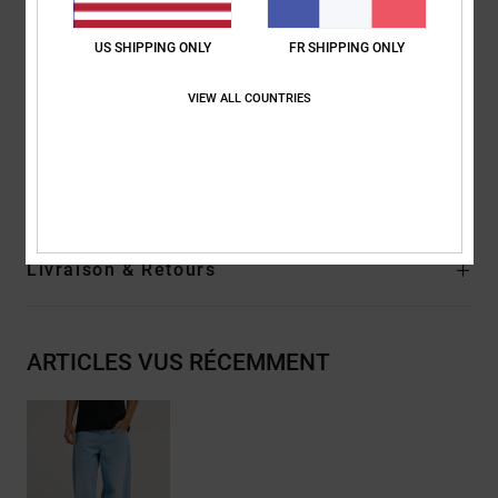
Ouverture de jambe : 24 cm
Rivets métalliques
US SHIPPING ONLY
FR SHIPPING ONLY
Broderie logo DC sur la poche arrière
Logo DC
VIEW ALL COUNTRIES
Composition
[Matière principale] 75% coton, 25% coton recyclé
Traçabilité du produit (Loi Agec)
Livraison & Retours
ARTICLES VUS RÉCEMMENT