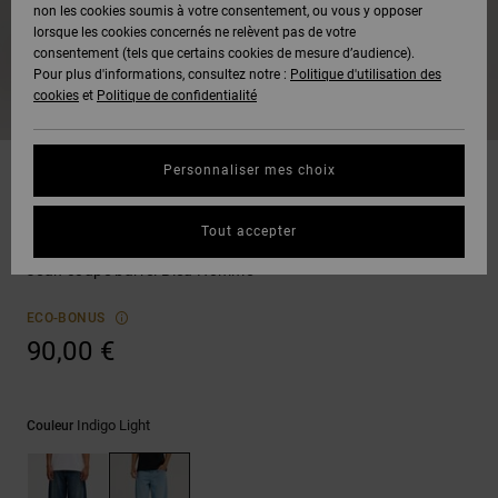
Voir Tout
non les cookies soumis à votre consentement, ou vous y opposer
Boots
Voir Tout
Pantalons
Manteaux
Bonnets
lorsque les cookies concernés ne relèvent pas de votre
Quiksilver
Snowboard
& Shorts
consentement (tels que certains cookies de mesure d’audience).
Freedom
BONS
Roammax
Pantalons
Pour plus d'informations, consultez notre :
Politique d'utilisation des
PLANS
Sweats
Accessoires
cookies
et
Politique de confidentialité
Unisex
Voir Tout
Protection
Onyx
Shorts
des
AIDE &
T-Shirts
Voir Tout
données
Personnaliser mes choix
CONTACT
Voir Tout
AT-2
Boardshorts
Jeans
Chemises
Guide des
Tout accepter
MAGASINS
& Polos
Barrel Denim
tailles
Liquid
Voir Tout
Jean coupe barrel Bleu Homme
Fuego
CARTE
Pantalons,
Démarrez
ECO-BONUS
CADEAU
Jeans &
une
90,00 €
Shorts
conversation
pour obtenir
LISTE DE
la réponse la
plus rapide à
SOUHAITS
Bonnets &
Indigo Light
Couleur
votre
Casquettes
question.