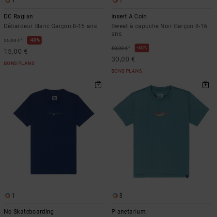
1
1
DC Raglan
Insert A Coin
Débardeur Blanc Garçon 8-16 ans
Sweat à capuche Noir Garçon 8-16
ans
*
40%
25,00 €
*
40%
50,00 €
15,00 €
30,00 €
BONS PLANS
BONS PLANS
1
3
No Skateboarding
Planetarium