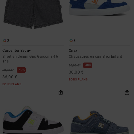
2
3
Carpenter Baggy
Onyx
Short en denim Gris Garçon 8-16
Chaussures en cuir Bleu Enfant
ans
*
40%
50,00 €
*
40%
60,00 €
30,00 €
36,00 €
BONS PLANS
BONS PLANS