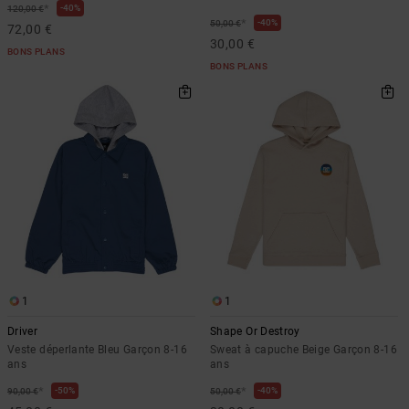
*
40%
120,00 €
*
40%
50,00 €
72,00 €
30,00 €
BONS PLANS
BONS PLANS
1
1
Driver
Shape Or Destroy
Veste déperlante Bleu Garçon 8-16
Sweat à capuche Beige Garçon 8-16
ans
ans
*
*
50%
40%
90,00 €
50,00 €