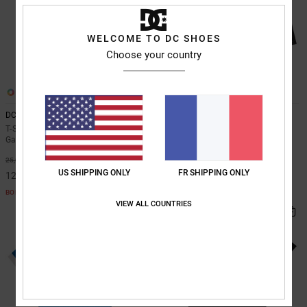
WELCOME TO DC SHOES
Choose your country
1
2
DC Liquid Fuego
Baggy
T-Shirt à manches courtes Blanc
Short en denim Noir Garçon 8-16
Garçon 8-16 ans
ans
*
*
50%
40%
25,00 €
55,00 €
US SHIPPING ONLY
FR SHIPPING ONLY
12,50 €
33,00 €
BONS PLANS
BONS PLANS
VIEW ALL COUNTRIES