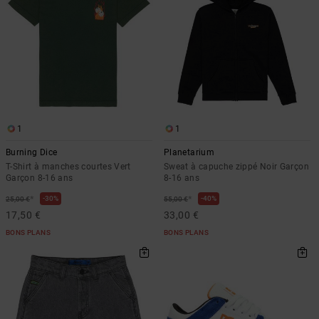
1
1
Burning Dice
Planetarium
T-Shirt à manches courtes Vert
Sweat à capuche zippé Noir Garçon
Garçon 8-16 ans
8-16 ans
*
*
30%
40%
25,00 €
55,00 €
17,50 €
33,00 €
BONS PLANS
BONS PLANS