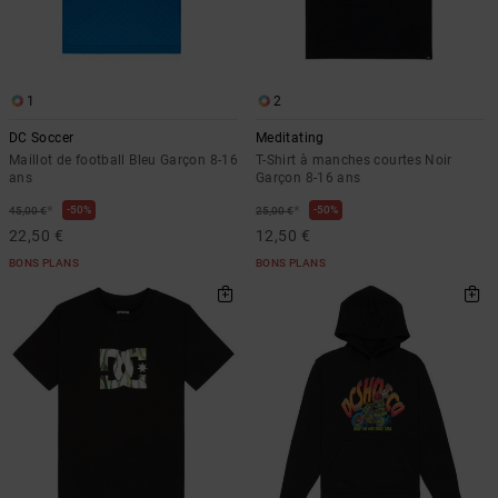
1
2
DC Soccer
Meditating
Maillot de football Bleu Garçon 8-16
T-Shirt à manches courtes Noir
ans
Garçon 8-16 ans
*
*
50%
50%
45,00 €
25,00 €
22,50 €
12,50 €
BONS PLANS
BONS PLANS