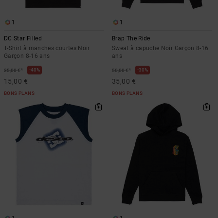
1
1
DC Star Filled
Brap The Ride
T-Shirt à manches courtes Noir
Sweat à capuche Noir Garçon 8-16
Garçon 8-16 ans
ans
*
*
40%
30%
25,00 €
50,00 €
15,00 €
35,00 €
BONS PLANS
BONS PLANS