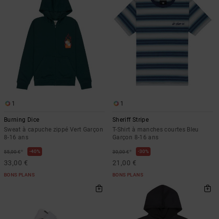
Démarrer une
Sacs &
conversation
Sacs à dos
Trouvez des
réponses
Ceintures
aux
& Portes
questions
les plus
monnaies
fréquentes et
notre
formulaire
de contact.
1
1
Consulter
Burning Dice
Sheriff Stripe
la FAQ
Sweat à capuche zippé Vert Garçon
T-Shirt à manches courtes Bleu
8-16 ans
Garçon 8-16 ans
*
*
40%
30%
55,00 €
30,00 €
33,00 €
21,00 €
BONS PLANS
BONS PLANS