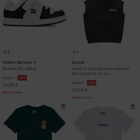
3
1
Toddler Manteca V
Gunner
Baskets Noir Bébés
Sweat à capuche sans manches
Noir Garçon 8-16 ans
*
40%
40,00 €
*
50%
50,00 €
24,00 €
25,00 €
BONS PLANS
BONS PLANS