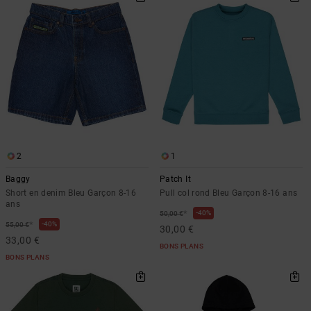
2
1
Baggy
Patch It
Short en denim Bleu Garçon 8-16
Pull col rond Bleu Garçon 8-16 ans
ans
*
40%
50,00 €
*
40%
55,00 €
30,00 €
33,00 €
BONS PLANS
BONS PLANS