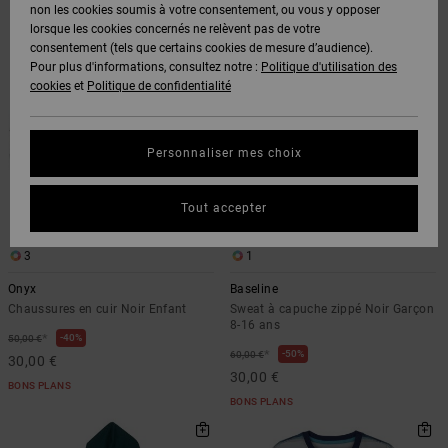
Voir Tout
non les cookies soumis à votre consentement, ou vous y opposer
Passer
Aller
Boots
Pantalons
Manteaux
Bonnets
aux
a
lorsque les cookies concernés ne relèvent pas de votre
Quiksilver
critères
trier
Snowboard
& Shorts
de
par
consentement (tels que certains cookies de mesure d’audience).
Freedom
filtrage
BONS
Onyx
Pantalons
de
Pour plus d'informations, consultez notre :
Politique d'utilisation des
recherche
PLANS
Sweats
Accessoires
cookies
et
Politique de confidentialité
Unisex
Voir Tout
Protection
AT-2
Shorts
des
AIDE &
T-Shirts
Voir Tout
données
Personnaliser mes choix
CONTACT
Voir Tout
Liquid
Boardshorts
Fuego
Chemises
Guide des
Tout accepter
MAGASINS
& Polos
tailles
Voir Tout
3
1
CARTE
Pantalons,
Démarrez
Onyx
Baseline
CADEAU
Jeans &
une
Chaussures en cuir Noir Enfant
Sweat à capuche zippé Noir Garçon
Shorts
conversation
8-16 ans
pour obtenir
*
40%
50,00 €
LISTE DE
*
la réponse la
50%
60,00 €
30,00 €
plus rapide à
SOUHAITS
Bonnets &
30,00 €
BONS PLANS
votre
Casquettes
BONS PLANS
question.