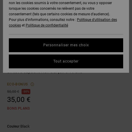
Voir Tout
non les cookies soumis à votre consentement, ou vous y opposer
Boots
Pantalons
Manteaux
Bonnets
lorsque les cookies concernés ne relèvent pas de votre
Quiksilver
Snowboard
& Shorts
consentement (tels que certains cookies de mesure d’audience).
Freedom
BONS
Onyx
Pantalons
Pour plus d'informations, consultez notre :
Politique d'utilisation des
PLANS
Sweats
Accessoires
cookies
et
Politique de confidentialité
Unisex
Voir Tout
Protection
AT-2
Shorts
des
AIDE &
T-Shirts
Voir Tout
données
Personnaliser mes choix
CONTACT
Voir Tout
Liquid
Boardshorts
Vêtements
Fuego
Chemises
Guide des
Tout accepter
MAGASINS
& Polos
Brap The Ride
tailles
Voir Tout
Sweat à capuche Noir Garçon 8-16 ans
CARTE
Pantalons,
Démarrez
ECO-BONUS
CADEAU
Jeans &
une
50,00 €
30%
Shorts
conversation
35,00 €
pour obtenir
LISTE DE
la réponse la
BONS PLANS
plus rapide à
SOUHAITS
Bonnets &
votre
Casquettes
question.
Black
Couleur