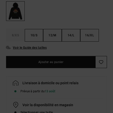
Démarrer une
Sacs &
conversation
Sacs à dos
Trouvez des
réponses
Ceintures
aux
& Portes
questions
les plus
monnaies
8/XS
10/S
12/M
14/L
16/XL
fréquentes et
notre
formulaire
Voir le Guide des tailles
de contact.
Consulter
Ajouter au panier
la FAQ
Livraison à domicile ou point relais
Prévue à partir du
13 août
Voir la disponibilité en magasin
Sélectionnez une taille