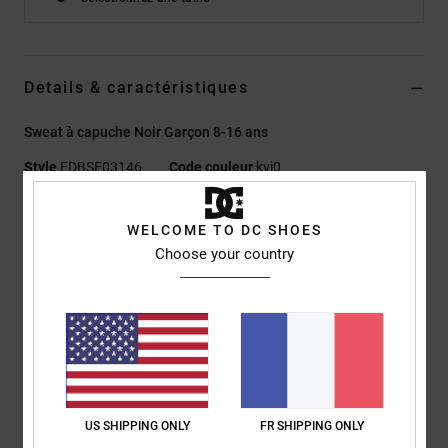
Details & caractéristiques
Sweat à capuche Noir Garçon 8-16 ans
Style
EDBSF03146
Code couleur
kvj0
Caractéristiques
WELCOME TO DC SHOES
Choose your country
Matière :
Coton de poids moyen, coton recyclé, polyester
recyclé en éponge suédée avec dos semi-brossé [280 g/m2]
Coupe :
coupe regular, classique et confortable
Poches :
poche kangourou
Imprimés à l'encre plastisol au centre de la poitrine
Ruban à chevrons sur l'arrière de la nuque
Composition
[Matière principale] 55% coton, 25% coton recyclé,
US SHIPPING ONLY
FR SHIPPING ONLY