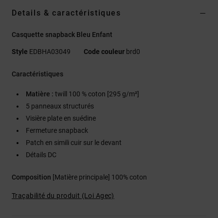
Details & caractéristiques
Casquette snapback Bleu Enfant
Style
EDBHA03049
Code couleur
brd0
Caractéristiques
Matière :
twill 100 % coton [295 g/m²]
5 panneaux structurés
Visière plate en suédine
Fermeture snapback
Patch en simili cuir sur le devant
Détails DC
Composition
[Matière principale] 100% coton
Traçabilité du produit (Loi Agec)