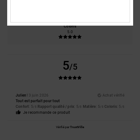
Taille
Matière
5.0
Trop petit
Trop grand
Coloris
5.0
5
/5
Julien
13 juin 2026
Achat vérifié
Tout est parfait pour tout
Confort
: 5
Rapport qualité / prix
: 5
Matière
: 5
Coloris
: 5
/5
/5
/5
/5
Je recommande ce produit
Vérifié par
TrustVille