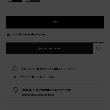
Démarrer une
Sacs &
conversation
Sacs à dos
Trouvez des
réponses
Ceintures
aux
1SZ
& Portes
questions
les plus
monnaies
Voir le Guide des tailles
fréquentes et
notre
formulaire
de contact.
Ajouter au panier
Consulter
la FAQ
Livraison à domicile ou point relais
Prévue à partir du
11 août
Voir la disponibilité en magasin
Sélectionner mon magasin