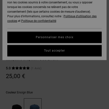
Voir Tout
non les cookies soumis à votre consentement, ou vous y opposer
Boots
Pantalons
Manteaux
Bonnets
lorsque les cookies concernés ne relèvent pas de votre
Quiksilver
Snowboard
& Shorts
consentement (tels que certains cookies de mesure d’audience).
Freedom
BONS
Onyx
Pantalons
Pour plus d'informations, consultez notre :
Politique d'utilisation des
PLANS
Sweats
Accessoires
cookies
et
Politique de confidentialité
Unisex
Voir Tout
Protection
AT-2
Shorts
des
AIDE &
T-Shirts
Voir Tout
données
Personnaliser mes choix
CONTACT
Voir Tout
Liquid
Boardshorts
Accessoires
Fuego
Chemises
Guide des
Tout accepter
MAGASINS
& Polos
Brackers
tailles
Voir Tout
Casquette snapback Bleu Enfant
CARTE
Pantalons,
5.0
(1 Avis)
Démarrez
CADEAU
Jeans &
une
25,00 €
Shorts
conversation
pour obtenir
LISTE DE
la réponse la
plus rapide à
SOUHAITS
Bonnets &
Ensign Blue
Couleur
votre
Casquettes
question.