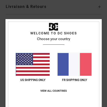
Livraison & Retours
Avis clients
WELCOME TO DC SHOES
Choose your country
Note moyenne
5.0
/5
basé sur
1 avis vérifiés
depuis juin 2026
100% de nos clients recommandent ce produit
US SHIPPING ONLY
FR SHIPPING ONLY
Confort
Rapport qualité / prix
VIEW ALL COUNTRIES
5.0
5.0