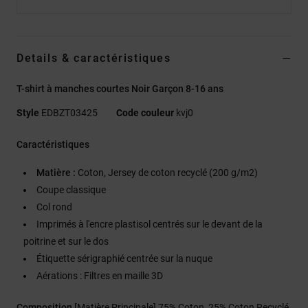
Details & caractéristiques
T-shirt à manches courtes Noir Garçon 8-16 ans
Style
EDBZT03425
Code couleur
kvj0
Caractéristiques
Matière :
Coton, Jersey de coton recyclé (200 g/m2)
Coupe classique
Col rond
Imprimés à l'encre plastisol centrés sur le devant de la
poitrine et sur le dos
Étiquette sérigraphié centrée sur la nuque
Aérations : Filtres en maille 3D
Composition
[Matière Principale] 75% Coton, 25% Coton Recyclé