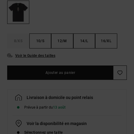
Démarrer une
Sacs &
conversation
Sacs à dos
Trouvez des
réponses
Ceintures
aux
& Portes
questions
les plus
monnaies
8/XS
10/S
12/M
14/L
16/XL
fréquentes et
notre
formulaire
Voir le Guide des tailles
de contact.
Consulter
Ajouter au panier
la FAQ
Livraison à domicile ou point relais
Prévue à partir du
13 août
Voir la disponibilité en magasin
Sélectionnez une taille