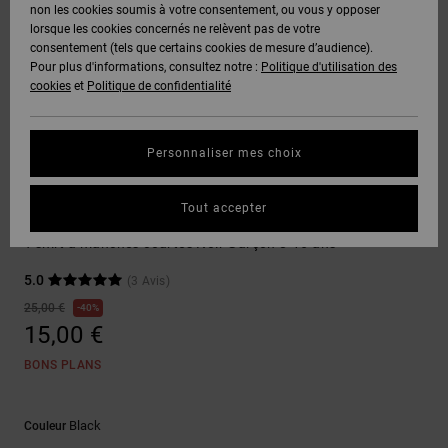
Voir Tout
non les cookies soumis à votre consentement, ou vous y opposer
Boots
Pantalons
Manteaux
Bonnets
lorsque les cookies concernés ne relèvent pas de votre
Quiksilver
Snowboard
& Shorts
consentement (tels que certains cookies de mesure d’audience).
Freedom
BONS
Onyx
Pantalons
Pour plus d'informations, consultez notre :
Politique d'utilisation des
PLANS
Sweats
Accessoires
cookies
et
Politique de confidentialité
Unisex
Voir Tout
Protection
AT-2
Shorts
des
AIDE &
T-Shirts
Voir Tout
données
Personnaliser mes choix
CONTACT
Voir Tout
Liquid
Boardshorts
T-Shirts
Fuego
Chemises
Guide des
Tout accepter
MAGASINS
& Polos
Burnt Out
tailles
Voir Tout
T-shirt à manches courtes Noir Garçon 8-16 ans
CARTE
Pantalons,
5.0
(3 Avis)
Démarrez
CADEAU
Jeans &
une
25,00 €
40%
Shorts
conversation
15,00 €
pour obtenir
LISTE DE
la réponse la
BONS PLANS
plus rapide à
SOUHAITS
Bonnets &
votre
Casquettes
question.
Black
Couleur