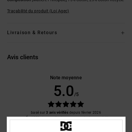
Traçabilité du produit (Loi Agec)
Livraison & Retours
Avis clients
Note moyenne
5.0
/5
basé sur
3 avis vérifiés
depuis février 2026
100% de nos clients recommandent ce produit