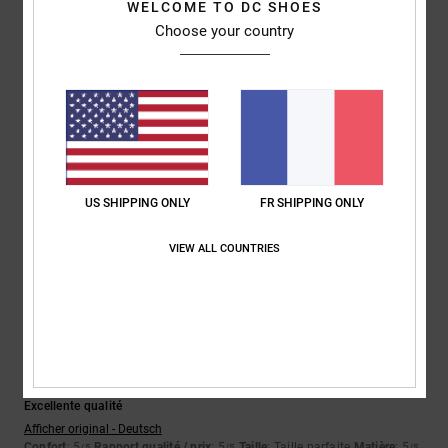
Confort
Rapport qualité / prix
WELCOME TO DC SHOES
5.0
5.0
Choose your country
Taille
Matière
5.0
Trop petit
Trop grand
Coloris
5.0
US SHIPPING ONLY
FR SHIPPING ONLY
VIEW ALL COUNTRIES
5
/5
Kerstin
6 juillet 2026
Achat vérifié
Excellente qualité
Afficher original - Deutsch
Confort
: 5
Rapport qualité / prix
: 5
Taille
: Taille parfaite
Matière
: 5
/5
/5
/5