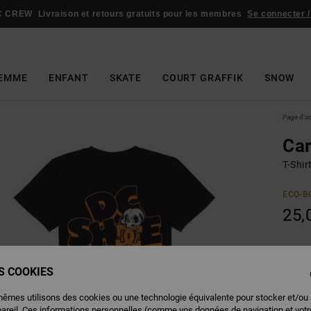
C CREW
Livraison et retours gratuits pour les membres
Se connecter /
EMME
ENFANT
SKATE
COURT GRAFFIK
SNOW
Page d'a
Ca
T-Shi
ECO-B
25,
Couleu
ES COOKIES
mêmes utilisons des cookies ou une technologie équivalente pour stocker et/ou
pareil. Ces informations personnelles (comme vos données de navigation et vot