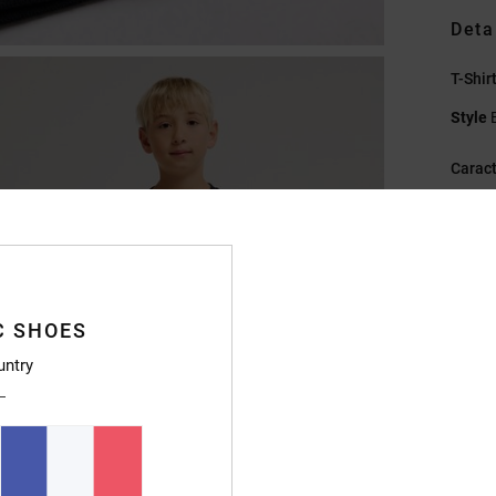
Deta
T-Shir
Style
Caract
M
C
C
I
É
C SHOES
Ét
untry
Compo
Traçab