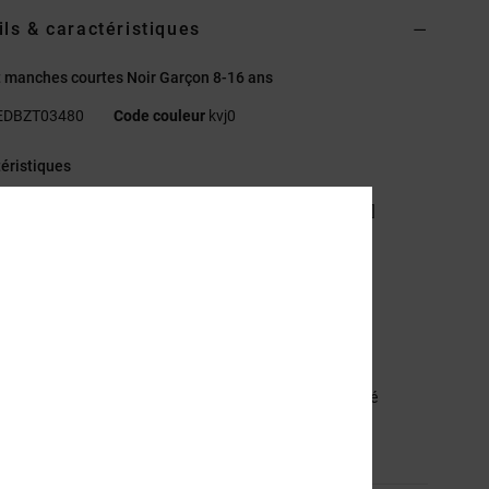
ils & caractéristiques
t manches courtes Noir Garçon 8-16 ans
EDBZT03480
Code couleur
kvj0
éristiques
atière :
jersey 75 % coton, 25 % coton recyclé [200 g/m²]
oupe :
standard
ol rond
mprimés plastisol côté cœur et au dos
tiquette sérigraphiée au col
iquette pince à l'ourlet
sition
[Matière principale] 75% coton, 25% coton recyclé
ilité du produit (Loi Agec)