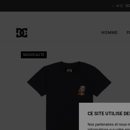
Passer
à
🤟🏻
D
l'information
sur
le
produit
HOMME
F
NOUVEAUTÉ
CE SITE UTILISE D
Nos partenaires et nous-
informations sur votre ap