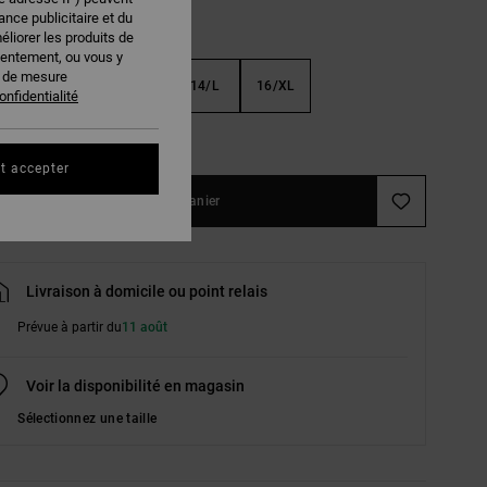
nce publicitaire et du
éliorer les produits de
sentement, ou vous y
s de mesure
S
10/S
12/M
14/L
16/XL
onfidentialité
ir le Guide des tailles
t accepter
Ajouter au panier
Livraison à domicile ou point relais
Prévue à partir du
11 août
Voir la disponibilité en magasin
Sélectionnez une taille