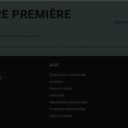
RE PREMIÈRE
t nos offres exclusives.
ble en ligne pour les nouveaux inscrits - Conditions détaillées disponibles dans l'ema
AIDE
Statut de la commande
Livraison
Faire un retour
Paiement
Réparations et Garanties
Protection des données
FAQ et contact