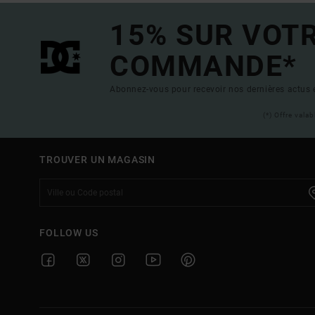
15% SUR VOT
COMMANDE*
Abonnez-vous pour recevoir nos dernières actus e
(*) Offre vala
TROUVER UN MAGASIN
FOLLOW US