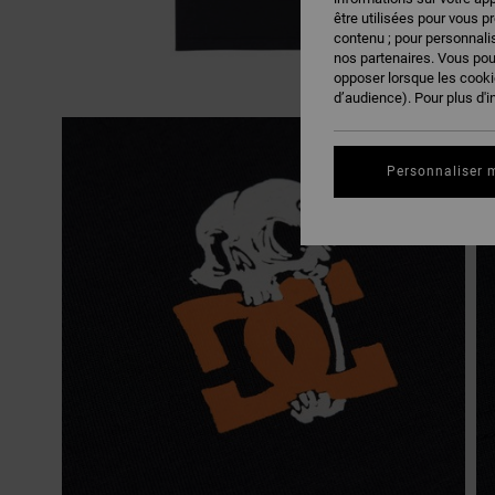
être utilisées pour vous p
contenu ; pour personnalis
nos partenaires. Vous po
opposer lorsque les cook
d’audience). Pour plus d'i
Personnaliser 