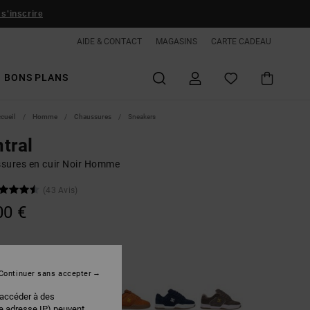
 s'inscrire
AIDE & CONTACT
MAGASINS
CARTE CADEAU
BONS PLANS
ccueil
Homme
Chaussures
Sneakers
tral
sures en cuir Noir Homme
(43 Avis)
00 €
Black/white
r
Continuer sans accepter
 accéder à des
re adresse IP) peuvent