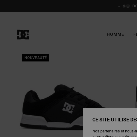
Passer
à
🤟🏻
D
l'information
sur
le
produit
HOMME
F
NOUVEAUTÉ
CE SITE UTILISE D
Nos partenaires et nous-
informations sur votre ap