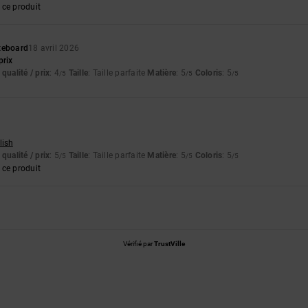
ce produit
teboard
18 avril 2026
prix
qualité / prix
: 4
Taille
: Taille parfaite
Matière
: 5
Coloris
: 5
/5
/5
/5
lish
qualité / prix
: 5
Taille
: Taille parfaite
Matière
: 5
Coloris
: 5
/5
/5
/5
ce produit
Vérifié par
TrustVille