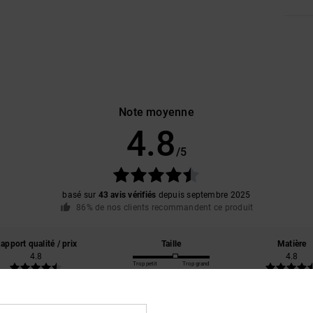
Note moyenne
4.8
/5
basé sur
43 avis vérifiés
depuis septembre 2025
86% de nos clients recommandent ce produit
apport qualité / prix
Taille
Matière
4.8
4.8
Trop petit
Trop grand