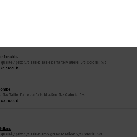
ce produit
: 4
Coloris
: 5
/5
/5
ce produit
onfortable.
qualité / prix
: 5
Taille
: Taille parfaite
Matière
: 5
Coloris
: 5
/5
/5
/5
ce produit
 bombe
x
: 5
Taille
: Taille parfaite
Matière
: 5
Coloris
: 5
/5
/5
/5
ce produit
stellano
qualité / prix
: 5
Taille
: Trop grand
Matière
: 5
Coloris
: 5
/5
/5
/5