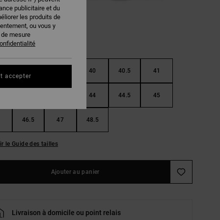
nce publicitaire et du
éliorer les produits de
sentement, ou vous y
s de mesure
onfidentialité
38.5
39
40
40.5
41
t accepter
42.5
43
44
44.5
45
46.5
47
48.5
ir le Guide des tailles
Ajouter au panier
Livraison à domicile ou point relais