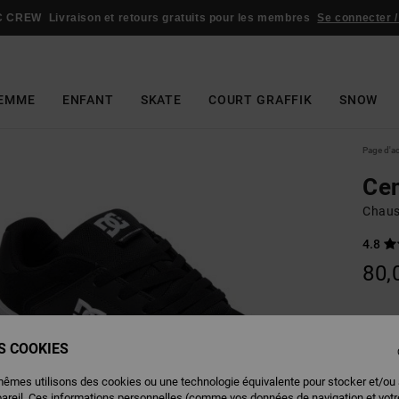
C CREW
Livraison et retours gratuits pour les membres
Se connecter /
EMME
ENFANT
SKATE
COURT GRAFFIK
SNOW
Page d'a
Cen
Chaus
4.8
80,
Couleu
ES COOKIES
mêmes utilisons des cookies ou une technologie équivalente pour stocker et/ou
pareil. Ces informations personnelles (comme vos données de navigation et vot