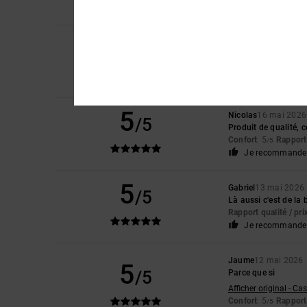
Je recommande 
4
Olivier
27 mai 2026
/5
Très belle basket
Confort
: 5
Matière
/5
Je recommande 
5
Nicolas
16 mai 2026
/5
Produit de qualité, c
Confort
: 5
Rapport 
/5
Je recommande 
5
Gabriel
13 mai 2026
/5
Là aussi c'est de la
Rapport qualité / pri
Je recommande 
Jaume
12 mai 2026
5
/5
Parce que si
Afficher original - Ca
Confort
: 5
Rapport 
/5