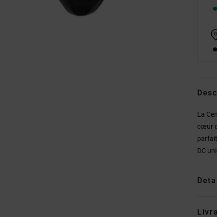
Desc
La Cen
cœur d
parfai
DC uni
Deta
Livr