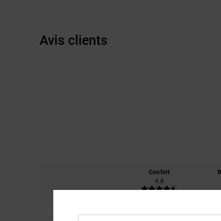
Avis clients
Confort
R
4.8