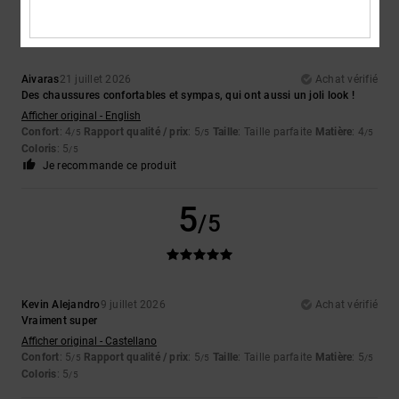
Aivaras
21 juillet 2026
Achat vérifié
Des chaussures confortables et sympas, qui ont aussi un joli look !
Afficher original - English
Confort
: 4
Rapport qualité / prix
: 5
Taille
: Taille parfaite
Matière
: 4
/5
/5
/5
Coloris
: 5
/5
Je recommande ce produit
5
/5
Kevin Alejandro
9 juillet 2026
Achat vérifié
Vraiment super
Afficher original - Castellano
Confort
: 5
Rapport qualité / prix
: 5
Taille
: Taille parfaite
Matière
: 5
/5
/5
/5
Coloris
: 5
/5