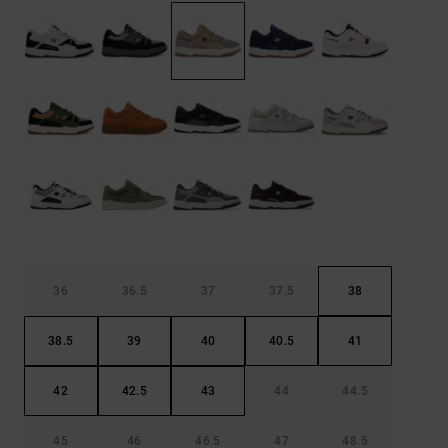
Démarrer une
Sacs &
conversation
Sacs à dos
Trouvez des
réponses
Ceintures
aux
& Portes
questions
les plus
monnaies
fréquentes et
notre
formulaire
de contact.
Consulter
la FAQ
36
36.5
37
37.5
38
38.5
39
40
40.5
41
42
42.5
43
44
44.5
45
46
46.5
47
48.5