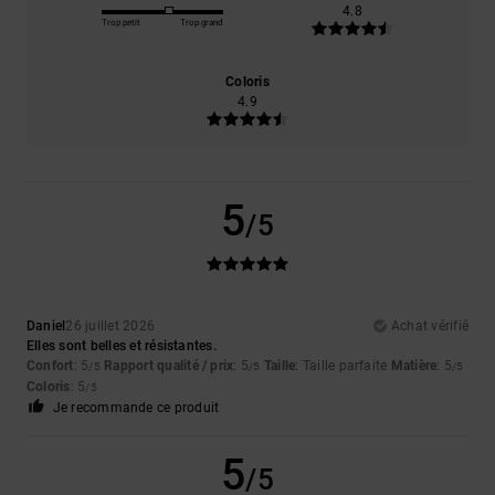
4.8
Trop petit
Trop grand
Coloris
4.9
5
/5
Daniel
26 juillet 2026
Achat vérifié
Elles sont belles et résistantes.
Confort
: 5
Rapport qualité / prix
: 5
Taille
: Taille parfaite
Matière
: 5
/5
/5
/5
Coloris
: 5
/5
Je recommande ce produit
5
/5