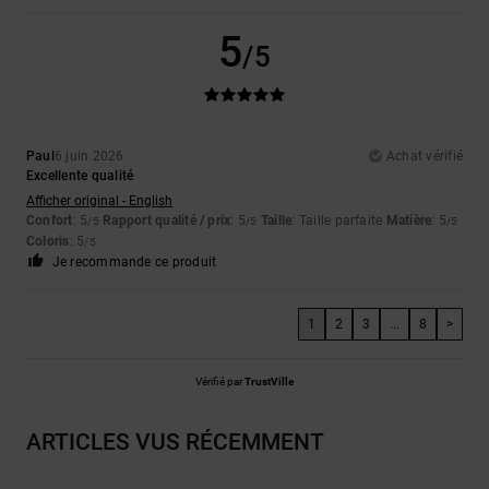
5
/5
Paul
6 juin 2026
Achat vérifié
Excellente qualité
Afficher original - English
Confort
: 5
Rapport qualité / prix
: 5
Taille
: Taille parfaite
Matière
: 5
/5
/5
/5
Coloris
: 5
/5
Je recommande ce produit
1
2
3
...
8
>
Vérifié par
TrustVille
ARTICLES VUS RÉCEMMENT