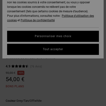
Voir Tout
non les cookies soumis à votre consentement, ou vous y opposer
Boots
Pantalons
Manteaux
Bonnets
lorsque les cookies concernés ne relèvent pas de votre
Quiksilver
Snowboard
& Shorts
consentement (tels que certains cookies de mesure d’audience).
Freedom
BONS
Onyx
Pantalons
Pour plus d'informations, consultez notre :
Politique d'utilisation des
PLANS
Sweats
Accessoires
cookies
et
Politique de confidentialité
Unisex
Voir Tout
Protection
AT-2
Shorts
des
AIDE &
T-Shirts
Voir Tout
données
Personnaliser mes choix
CONTACT
Voir Tout
Liquid
Boardshorts
Chaussures de Skate
Fuego
Chemises
Guide des
Tout accepter
MAGASINS
& Polos
Construct
tailles
Voir Tout
Chaussures en cuir Gris Homme
CARTE
Pantalons,
4.9
(76 Avis)
Démarrez
CADEAU
Jeans &
une
90,00 €
40%
Shorts
conversation
54,00 €
pour obtenir
LISTE DE
la réponse la
BONS PLANS
plus rapide à
SOUHAITS
Bonnets &
votre
Casquettes
question.
Grey/tan/offwhite
Couleur