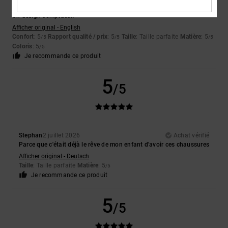
Rob
2 juillet 2026
Achat vérifié
Un design somptueux
Afficher original - English
Confort
: 5
Rapport qualité / prix
: 5
Taille
: Taille parfaite
Matière
: 5
/5
/5
/5
Coloris
: 5
/5
Je recommande ce produit
5
/5
Stephan
2 juillet 2026
Achat vérifié
Parce que c'était déjà le rêve de mon enfant d'avoir ces chaussures
Afficher original - Deutsch
Taille
: Taille parfaite
Matière
: 5
/5
Je recommande ce produit
5
/5