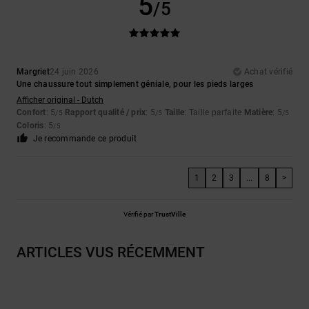
5
/5
Margriet
24 juin 2026
Achat vérifié
Une chaussure tout simplement géniale, pour les pieds larges
Afficher original - Dutch
Confort
: 5
Rapport qualité / prix
: 5
Taille
: Taille parfaite
Matière
: 5
/5
/5
/5
Coloris
: 5
/5
Je recommande ce produit
1
2
3
...
8
>
Vérifié par
TrustVille
ARTICLES VUS RÉCEMMENT