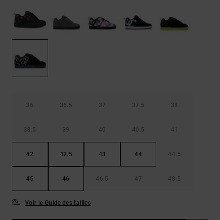
Démarrer une
Sacs &
conversation
Sacs à dos
Trouvez des
réponses
Ceintures
aux
& Portes
questions
les plus
monnaies
fréquentes et
notre
formulaire
de contact.
36
36.5
37
37.5
38
Consulter
la FAQ
38.5
39
40
40.5
41
42
42.5
43
44
44.5
45
46
46.5
47
48.5
Voir le Guide des tailles