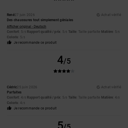
René
27 juin 2026
Achat vérifié
Des chaussures tout simplement géniales
Afficher original - Deutsch
Confort
: 5
Rapport qualité / prix
: 5
Taille
: Taille parfaite
Matière
: 5
/5
/5
/5
Coloris
: 5
/5
Je recommande ce produit
4
/5
Cédric
25 juin 2026
Achat vérifié
Parfaites
Confort
: 4
Rapport qualité / prix
: 5
Taille
: Taille parfaite
Matière
: 4
/5
/5
/5
Coloris
: 4
/5
Je recommande ce produit
5
/5