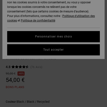
Voir Tout
non les cookies soumis à votre consentement, ou vous y opposer
Boots
Pantalons
Manteaux
Bonnets
lorsque les cookies concernés ne relèvent pas de votre
Quiksilver
Snowboard
& Shorts
consentement (tels que certains cookies de mesure d’audience).
Freedom
BONS
Onyx
Pantalons
Pour plus d'informations, consultez notre :
Politique d'utilisation des
PLANS
Sweats
Accessoires
cookies
et
Politique de confidentialité
Unisex
Voir Tout
Protection
AT-2
Shorts
des
AIDE &
T-Shirts
Voir Tout
données
Personnaliser mes choix
CONTACT
Voir Tout
Liquid
Boardshorts
Sneakers
Fuego
Chemises
Guide des
Tout accepter
MAGASINS
& Polos
Court Graffik
tailles
Voir Tout
Chaussures en cuir Noir Unisexe
CARTE
Pantalons,
4.8
(76 Avis)
Démarrez
CADEAU
Jeans &
une
90,00 €
40%
Shorts
conversation
54,00 €
pour obtenir
LISTE DE
la réponse la
BONS PLANS
plus rapide à
SOUHAITS
Bonnets &
votre
Casquettes
question.
Black / Black / Recycled
Couleur