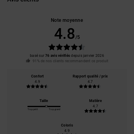
Note moyenne
4.8
/5
basé sur
76 avis vérifiés
depuis janvier 2026
91% de nos clients recommandent ce produit
Confort
Rapport qualité / prix
4.9
4.7
Taille
Matière
4.7
Trop petit
Trop grand
Coloris
4.9