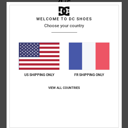
4
/5
WELCOME TO DC SHOES
Choose your country
Harley
9 juin 2026
Achat vérifié
De bonne qualité, résistants. Mon partenaire les apprécie.
Afficher original - English
Confort
: 5
Rapport qualité / prix
: 4
Taille
: Taille parfaite
Matière
: 5
/5
/5
/5
Coloris
: 5
/5
5
/5
US SHIPPING ONLY
FR SHIPPING ONLY
VIEW ALL COUNTRIES
Oscar
26 mai 2026
Achat vérifié
Modèle
Afficher original - Italiano
Confort
: 3
Rapport qualité / prix
: 4
Taille
: Trop grand
Matière
: 5
/5
/5
/5
Coloris
: 5
/5
Je recommande ce produit