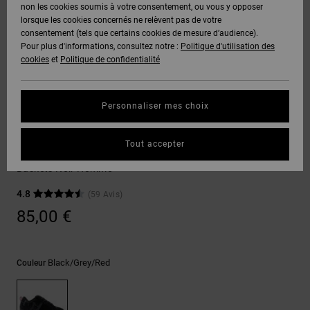
Voir Tout
non les cookies soumis à votre consentement, ou vous y opposer
Boots
Voir Tout
Pantalons
Manteaux
Bonnets
lorsque les cookies concernés ne relèvent pas de votre
Quiksilver
Snowboard
& Shorts
consentement (tels que certains cookies de mesure d’audience).
Freedom
BONS
Roammax
Pantalons
Pour plus d'informations, consultez notre :
Politique d'utilisation des
PLANS
Sweats
Accessoires
cookies
et
Politique de confidentialité
Unisex
Voir Tout
Protection
Onyx
Shorts
des
AIDE &
T-Shirts
Voir Tout
données
Personnaliser mes choix
CONTACT
Voir Tout
AT-2
Boardshorts
Sneakers
Chemises
Guide des
Tout accepter
MAGASINS
& Polos
Court Graffik Sq
tailles
Liquid
Voir Tout
Baskets Noir Homme
Fuego
CARTE
Pantalons,
4.8
(59 Avis)
Démarrez
CADEAU
Jeans &
une
85,00 €
Shorts
conversation
pour obtenir
LISTE DE
la réponse la
plus rapide à
SOUHAITS
Bonnets &
Black/grey/red
Couleur
votre
Casquettes
question.