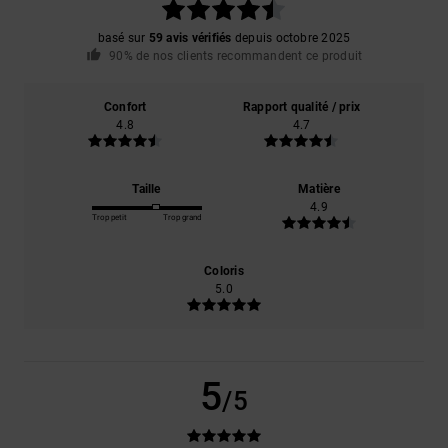
basé sur
59 avis vérifiés
depuis octobre 2025
90% de nos clients recommandent ce produit
Confort
Rapport qualité / prix
4.8
4.7
Taille
Matière
4.9
Trop petit
Trop grand
Coloris
5.0
5
/5