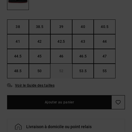
Démarrer une
Sacs &
conversation
Sacs à dos
Trouvez des
réponses
Ceintures
aux
38
38.5
39
40
40.5
& Portes
questions
les plus
monnaies
41
42
42.5
43
44
fréquentes et
notre
formulaire
44.5
45
46
46.5
47
de contact.
Consulter
48.5
50
52
53.5
55
la FAQ
Voir le Guide des tailles
Ajouter au panier
Livraison à domicile ou point relais