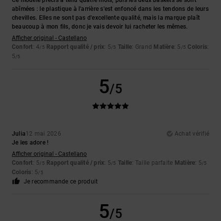
Ce modèle précis a tenu quatre mois, puis les deux baskets se sont
abîmées : le plastique à l'arrière s'est enfoncé dans les tendons de leurs
chevilles. Elles ne sont pas d'excellente qualité, mais la marque plaît
beaucoup à mon fils, donc je vais devoir lui racheter les mêmes.
Afficher original - Castellano
Confort
: 4
Rapport qualité / prix
: 5
Taille
: Grand
Matière
: 5
Coloris
:
/5
/5
/5
5
/5
5
/5
Julia
12 mai 2026
Achat vérifié
Je les adore !
Afficher original - Castellano
Confort
: 5
Rapport qualité / prix
: 5
Taille
: Taille parfaite
Matière
: 5
/5
/5
/5
Coloris
: 5
/5
Je recommande ce produit
5
/5