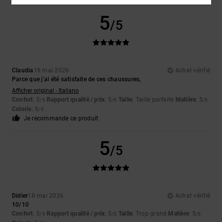
5
/5
Claudia
18 mai 2026
Achat vérifié
Parce que j'ai été satisfaite de ces chaussures,
Afficher original - Italiano
Confort
: 5
Rapport qualité / prix
: 5
Taille
: Taille parfaite
Matière
: 5
/5
/5
/5
Coloris
: 5
/5
Je recommande ce produit
5
/5
Didier
18 mai 2026
Achat vérifié
10/10
Confort
: 5
Rapport qualité / prix
: 5
Taille
: Trop grand
Matière
: 5
/5
/5
/5