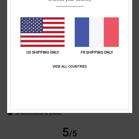
Julien
24 juin 2026
Achat vérifié
Bien
Confort
: 5
Rapport qualité / prix
: 5
Taille
: Taille parfaite
Matière
: 5
/5
/5
/5
Coloris
: 5
/5
Je recommande ce produit
5
US SHIPPING ONLY
FR SHIPPING ONLY
/5
VIEW ALL COUNTRIES
Airis
18 juin 2026
Achat vérifié
Exactement comme sur la photo
Afficher original - Castellano
Confort
: 5
Rapport qualité / prix
: 5
Taille
: Trop grand
Matière
: 5
/5
/5
/5
Coloris
: 5
/5
Je recommande ce produit
5
/5