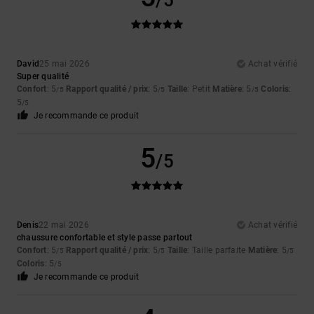
/5
David
25 mai 2026
Achat vérifié
Super qualité
Confort
: 5
Rapport qualité / prix
: 5
Taille
: Petit
Matière
: 5
Coloris
:
/5
/5
/5
5
/5
Je recommande ce produit
5
/5
Denis
22 mai 2026
Achat vérifié
chaussure confortable et style passe partout
Confort
: 5
Rapport qualité / prix
: 5
Taille
: Taille parfaite
Matière
: 5
/5
/5
/5
Coloris
: 5
/5
Je recommande ce produit