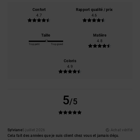
Confort
Rapport qualité / prix
4.7
4.6
Taille
Matière
4.8
Trop petit
Trop grand
Coloris
4.9
5
/5
Sylviane
5 juillet 2026
Achat vérifié
Cela fait des années que je suis client chez vous et jamais déçu.