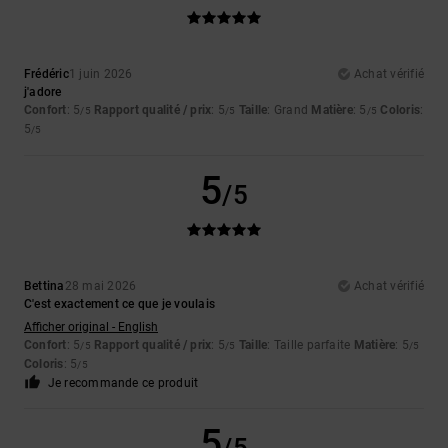
Frédéric
1 juin 2026
Achat vérifié
j'adore
Confort
: 5
Rapport qualité / prix
: 5
Taille
: Grand
Matière
: 5
Coloris
:
/5
/5
/5
5
/5
5
/5
Bettina
28 mai 2026
Achat vérifié
C'est exactement ce que je voulais
Afficher original - English
Confort
: 5
Rapport qualité / prix
: 5
Taille
: Taille parfaite
Matière
: 5
/5
/5
/5
Coloris
: 5
/5
Je recommande ce produit
5