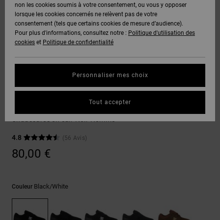
Voir Tout
non les cookies soumis à votre consentement, ou vous y opposer
Boots
Pantalons
Manteaux
Bonnets
lorsque les cookies concernés ne relèvent pas de votre
Quiksilver
Snowboard
& Shorts
consentement (tels que certains cookies de mesure d’audience).
Freedom
BONS
Onyx
Pantalons
Pour plus d'informations, consultez notre :
Politique d'utilisation des
PLANS
Sweats
Accessoires
cookies
et
Politique de confidentialité
Unisex
Voir Tout
Protection
AT-2
Shorts
des
AIDE &
T-Shirts
Voir Tout
données
Personnaliser mes choix
CONTACT
Voir Tout
Liquid
Boardshorts
Sneakers
Fuego
Chemises
Guide des
Tout accepter
MAGASINS
& Polos
Crisis 2
tailles
Voir Tout
Chaussures en cuir Noir Homme
CARTE
Pantalons,
4.8
(56 Avis)
Démarrez
CADEAU
Jeans &
une
80,00 €
Shorts
conversation
pour obtenir
LISTE DE
la réponse la
plus rapide à
SOUHAITS
Bonnets &
Black/white
Couleur
votre
Casquettes
question.