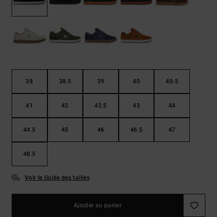
Démarrer une
Sacs &
conversation
Sacs à dos
Trouvez des
réponses
Ceintures
aux
& Portes
questions
les plus
monnaies
fréquentes et
notre
38
38.5
39
40
40.5
formulaire
de contact.
41
42
42.5
43
44
Consulter
la FAQ
44.5
45
46
46.5
47
48.5
Voir le Guide des tailles
Ajouter au panier