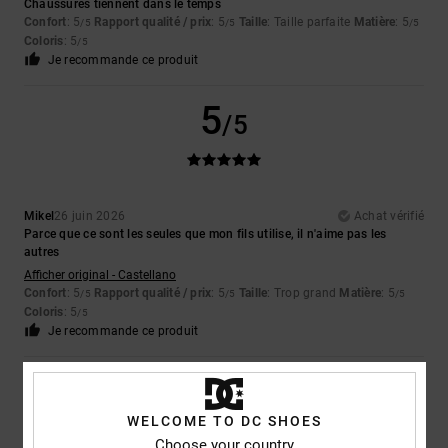
Chaussures tiennent dans le temps
Confort
: 5
Rapport qualité / prix
: 5
Taille
: Taille parfaite
Matière
: 5
/5
/5
/5
Coloris
: 5
/5
Je recommande ce produit
5
/5
Mikel
26 juin 2026
Achat vérifié
Parce que ce sont les seules que mon fils utilise, il n'aime pas les
autres
Afficher original - Castellano
Confort
: 5
Rapport qualité / prix
: 5
Taille
: Trop grand
Matière
: 5
/5
/5
/5
Coloris
: 5
/5
Je recommande ce produit
5
/5
WELCOME TO DC SHOES
Choose your country