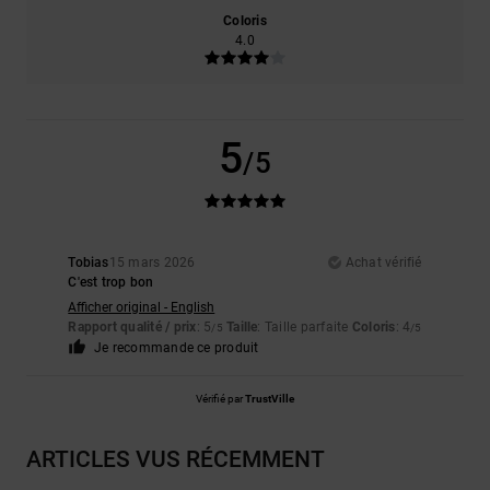
Coloris
4.0
5
/5
Tobias
15 mars 2026
Achat vérifié
C'est trop bon
Afficher original - English
Rapport qualité / prix
: 5
Taille
: Taille parfaite
Coloris
: 4
/5
/5
Je recommande ce produit
Vérifié par
TrustVille
ARTICLES VUS RÉCEMMENT