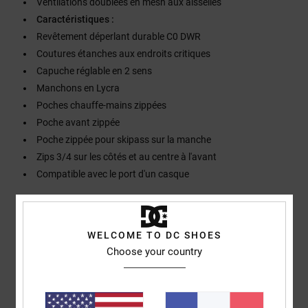
Ventilations doublées en mesh aux aisselles
Caractéristiques :
Revêtement déperlant durable C0 DWR
Coutures étanches aux endroits critiques
Capuche réglable en 2 sens
Manchons en Lycra
Poches chauffe-mains zippées
Poche avant zippée
Poche zippée pour skipass sur la manche
Zips 3/4 sur les côtés et au centre à l'avant
Compatible avec le port d'un casque
Composition
[Matière principale] 100% Polyester Recyclé
Traçabilité du produit (Loi Agec)
WELCOME TO DC SHOES
Choose your country
Livraison & Retours