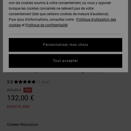
Voir Tout
non les cookies soumis à votre consentement, ou vous y opposer
Boots
Pantalons
Manteaux
Bonnets
lorsque les cookies concernés ne relèvent pas de votre
Quiksilver
Snowboard
& Shorts
consentement (tels que certains cookies de mesure d’audience).
Freedom
BONS
Onyx
Pantalons
Pour plus d'informations, consultez notre :
Politique d'utilisation des
PLANS
Sweats
Accessoires
cookies
et
Politique de confidentialité
Unisex
Voir Tout
Protection
AT-2
Shorts
des
AIDE &
T-Shirts
Voir Tout
données
Personnaliser mes choix
CONTACT
Voir Tout
Liquid
Boardshorts
Vestes de Snowboard
Fuego
Chemises
Guide des
Tout accepter
MAGASINS
& Polos
DC-43 10K
tailles
Voir Tout
Anorak technique ski/snowboard Orange Homme
CARTE
Pantalons,
5.0
(1 Avis)
Démarrez
CADEAU
Jeans &
une
220,00 €
40%
Shorts
conversation
132,00 €
pour obtenir
LISTE DE
la réponse la
BONS PLANS
plus rapide à
SOUHAITS
Bonnets &
votre
Casquettes
question.
Repurpose
Couleur