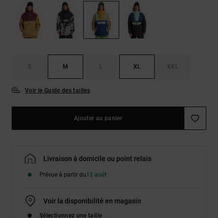
Démarrer une
Sacs &
conversation
Sacs à dos
Trouvez des
réponses
Ceintures
aux
& Portes
questions
les plus
monnaies
S
M
L
XL
XXL
fréquentes et
notre
formulaire
Voir le Guide des tailles
de contact.
Consulter
Ajouter au panier
la FAQ
Livraison à domicile ou point relais
Prévue à partir du
12 août
Voir la disponibilité en magasin
Sélectionnez une taille