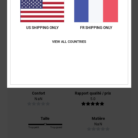
Avis clients
US SHIPPING ONLY
FR SHIPPING ONLY
Note moyenne
VIEW ALL COUNTRIES
5.0
/5
basé sur
1 avis vérifiés
depuis mars 2026
100% de nos clients recommandent ce produit
Confort
Rapport qualité / prix
NaN
5.0
Taille
Matière
NaN
Trop petit
Trop grand