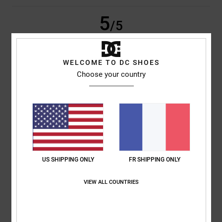
5
/5
WELCOME TO DC SHOES
Jim
28 mai 2026
Achat vérifié
Choose your country
Je suis satisfait(e) de ce produit.
Afficher original - English
Confort
: 5
Rapport qualité / prix
: 5
Taille
: Grand
Matière
: 5
Coloris
:
/5
/5
/5
5
/5
Je recommande ce produit
4
/5
US SHIPPING ONLY
FR SHIPPING ONLY
VIEW ALL COUNTRIES
Gary
26 mai 2026
Achat vérifié
C'est la première fois que je les trouve moins confortables. La languette
est très rigide et me serre le pied. J'espère qu'elle va s'assouplir avec le