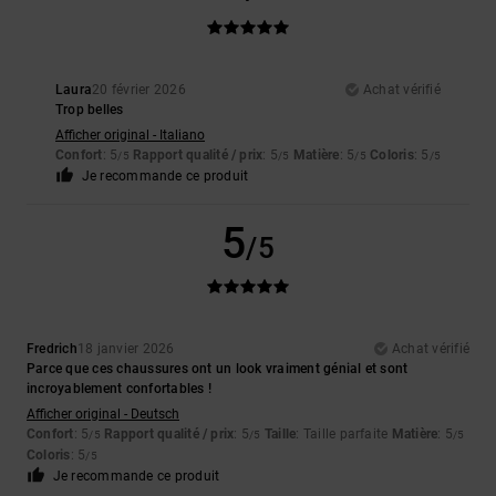
Laura
20 février 2026
Achat vérifié
Trop belles
Afficher original - Italiano
Confort
: 5
Rapport qualité / prix
: 5
Matière
: 5
Coloris
: 5
/5
/5
/5
/5
Je recommande ce produit
5
/5
Fredrich
18 janvier 2026
Achat vérifié
Parce que ces chaussures ont un look vraiment génial et sont
incroyablement confortables !
Afficher original - Deutsch
Confort
: 5
Rapport qualité / prix
: 5
Taille
: Taille parfaite
Matière
: 5
/5
/5
/5
Coloris
: 5
/5
Je recommande ce produit