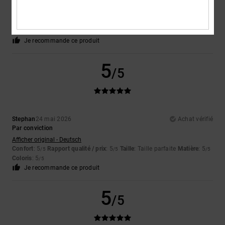
temps. J'apprécie énormément vos chaussures. Merci.
Afficher original - English
Confort
: 3
Rapport qualité / prix
: 4
Taille
: Taille parfaite
Matière
: 4
/5
/5
/5
Coloris
: 5
/5
Je recommande ce produit
5
/5
Stephan
24 mai 2026
Achat vérifié
Par conviction
Afficher original - Deutsch
Confort
: 5
Rapport qualité / prix
: 5
Taille
: Taille parfaite
Matière
: 5
/5
/5
/5
Coloris
: 5
/5
Je recommande ce produit
5
/5