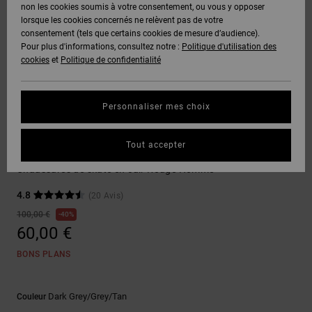
Voir Tout
non les cookies soumis à votre consentement, ou vous y opposer
Boots
Pantalons
Manteaux
Bonnets
lorsque les cookies concernés ne relèvent pas de votre
Quiksilver
Snowboard
& Shorts
consentement (tels que certains cookies de mesure d’audience).
Freedom
BONS
Onyx
Pantalons
Pour plus d'informations, consultez notre :
Politique d'utilisation des
PLANS
Sweats
Accessoires
cookies
et
Politique de confidentialité
Unisex
Voir Tout
Protection
AT-2
Shorts
des
AIDE &
T-Shirts
Voir Tout
données
Personnaliser mes choix
CONTACT
Voir Tout
Liquid
Boardshorts
Chaussures de Skate
Fuego
Chemises
Guide des
Tout accepter
MAGASINS
& Polos
DC Ascend S
tailles
Voir Tout
Chaussures de skate en cuir Rouge Homme
CARTE
Pantalons,
4.8
(20 Avis)
Démarrez
CADEAU
Jeans &
une
100,00 €
40%
Shorts
conversation
60,00 €
pour obtenir
LISTE DE
la réponse la
BONS PLANS
plus rapide à
SOUHAITS
Bonnets &
votre
Casquettes
question.
Dark Grey/grey/tan
Couleur