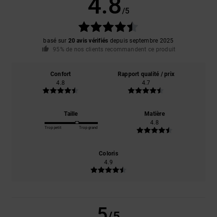
4.8
/5
basé sur
20 avis vérifiés
depuis septembre 2025
95% de nos clients recommandent ce produit
Confort
Rapport qualité / prix
4.8
4.7
Taille
Matière
4.8
Trop petit
Trop grand
Coloris
4.9
5
/5