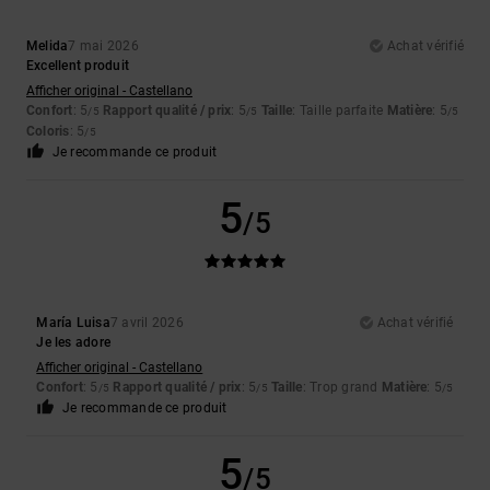
Melida
7 mai 2026
Achat vérifié
Excellent produit
Afficher original - Castellano
Confort
: 5
Rapport qualité / prix
: 5
Taille
: Taille parfaite
Matière
: 5
/5
/5
/5
Coloris
: 5
/5
Je recommande ce produit
5
/5
María Luisa
7 avril 2026
Achat vérifié
Je les adore
Afficher original - Castellano
Confort
: 5
Rapport qualité / prix
: 5
Taille
: Trop grand
Matière
: 5
/5
/5
/5
Je recommande ce produit
5
/5