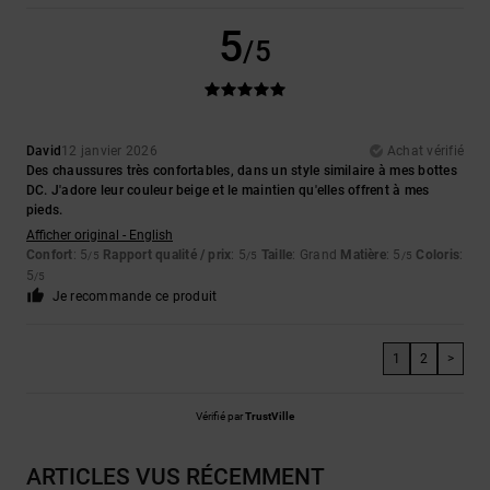
5
/5
David
12 janvier 2026
Achat vérifié
Des chaussures très confortables, dans un style similaire à mes bottes
DC. J'adore leur couleur beige et le maintien qu'elles offrent à mes
pieds.
Afficher original - English
Confort
: 5
Rapport qualité / prix
: 5
Taille
: Grand
Matière
: 5
Coloris
:
/5
/5
/5
5
/5
Je recommande ce produit
1
2
>
Vérifié par
TrustVille
ARTICLES VUS RÉCEMMENT