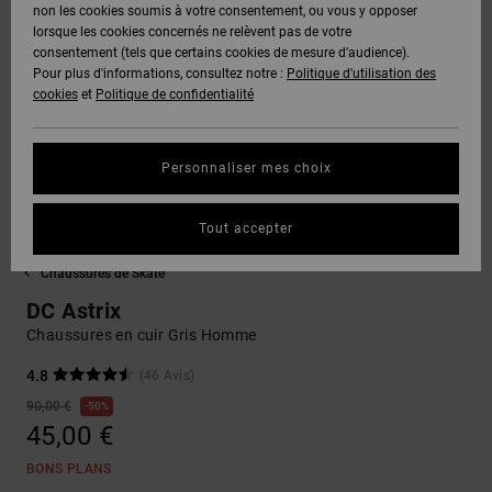
Voir Tout
non les cookies soumis à votre consentement, ou vous y opposer
Boots
Pantalons
Manteaux
Bonnets
lorsque les cookies concernés ne relèvent pas de votre
Quiksilver
Snowboard
& Shorts
consentement (tels que certains cookies de mesure d’audience).
Freedom
BONS
Onyx
Pantalons
Pour plus d'informations, consultez notre :
Politique d'utilisation des
PLANS
Sweats
Accessoires
cookies
et
Politique de confidentialité
Unisex
Voir Tout
Protection
AT-2
Shorts
des
AIDE &
T-Shirts
Voir Tout
données
Personnaliser mes choix
CONTACT
Voir Tout
Liquid
Boardshorts
Fuego
Chemises
Guide des
Tout accepter
MAGASINS
& Polos
tailles
Voir Tout
Chaussures de Skate
CARTE
Pantalons,
DC Astrix
Démarrez
CADEAU
Jeans &
une
Chaussures en cuir Gris Homme
Shorts
conversation
pour obtenir
4.8
(46 Avis)
LISTE DE
la réponse la
90,00 €
50%
plus rapide à
SOUHAITS
Bonnets &
45,00 €
votre
Casquettes
question.
BONS PLANS