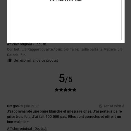
/5
Julian
30 juin 2026
Achat vérifié
Élégantes, tendance, résistantes et tellement confortables dès la
première utilisation pour celles et ceux qui ont les pieds larges.
Afficher original - English
Confort
: 5
Rapport qualité / prix
: 5
Taille
: Taille parfaite
Matière
: 5
/5
/5
/5
Coloris
: 5
/5
Je recommande ce produit
5
/5
Dragos
29 juin 2026
Achat vérifié
J'ai commandé une paire blanche et une paire grise. J'ai porté la paire
grise trois fois. J'ai fait 100 000 pas. Elles sont correctes et offrent un
bon maintien.
Afficher original - Deutsch