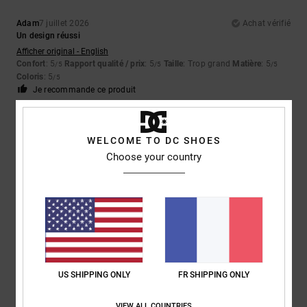
Adam
7 juillet 2026
Achat vérifié
Un design réussi
Afficher original - English
Confort
: 5
Rapport qualité / prix
: 5
Taille
: Trop grand
Matière
: 5
/5
/5
/5
Coloris
: 5
/5
Je recommande ce produit
5
/5
WELCOME TO DC SHOES
Choose your country
Frank
2 juillet 2026
Achat vérifié
Haut de la page
Afficher original - English
Confort
: 5
Rapport qualité / prix
: 5
Taille
: Taille parfaite
Matière
: 5
/5
/5
/5
Coloris
: 5
/5
Je recommande ce produit
US SHIPPING ONLY
FR SHIPPING ONLY
5
VIEW ALL COUNTRIES