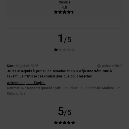
Coloris
4.8
1
/5
Kane
10 juillet 2026
Achat vérifié
Je les ai depuis à peine une semaine et il y a déjà une déchirure à
l'avant. Je n'utilise ces chaussures que pour marcher.
Afficher original - English
Confort
: 5
Rapport qualité / prix
: 1
Taille
: Taille parfaite
Matière
: 1
/5
/5
/5
Coloris
: 5
/5
5
/5