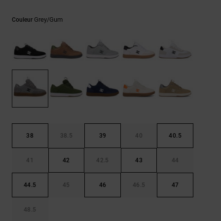
Démarrer une
Sacs &
conversation
Sacs à dos
Grey/gum
Couleur
Trouvez des
réponses
Ceintures
aux
& Portes
questions
les plus
monnaies
fréquentes et
notre
formulaire
de contact.
Consulter
la FAQ
38
38.5
39
40
40.5
41
42
42.5
43
44
44.5
45
46
46.5
47
48.5