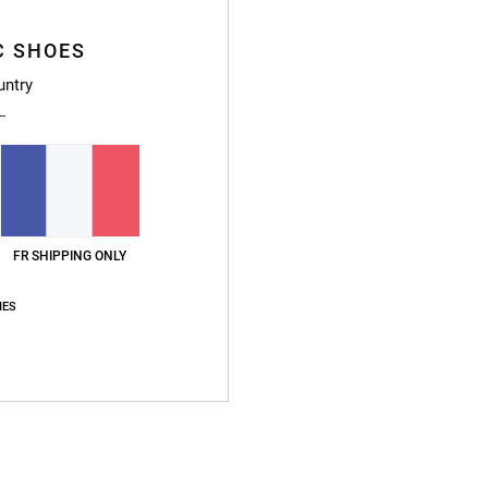
Livr
C SHOES
untry
FR SHIPPING ONLY
IES