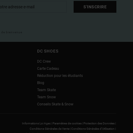
S'INSCRIRE
il de bienvenue
DC SHOES
DC Crew
Carte Cadeau
Réduction pour les étudiants
Blog
Team Skate
Team Snow
Conseils Skate & Snow
Informations Loi Agec |
Paramètres de cookies |
Protection des Données |
Conditions Générales de Vente |
Conditions Générales d'Utilisation |