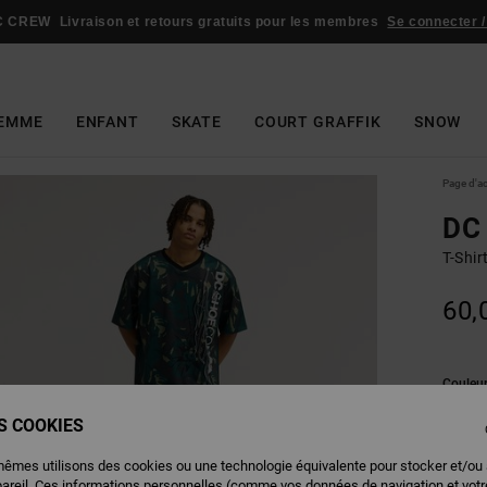
C CREW
Livraison et retours gratuits pour les membres
Se connecter /
EMME
ENFANT
SKATE
COURT GRAFFIK
SNOW
Page d'a
DC 
T-Shi
60,
Couleu
ES COOKIES
mêmes utilisons des cookies ou une technologie équivalente pour stocker et/ou
pareil. Ces informations personnelles (comme vos données de navigation et vot