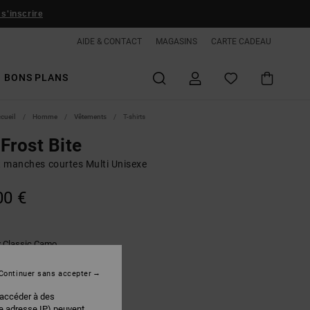
 s'inscrire
AIDE & CONTACT
MAGASINS
CARTE CADEAU
BONS PLANS
ccueil
Homme
Vêtements
T-shirts
Frost Bite
rt manches courtes Multi Unisexe
00 €
Classic Camo
r
Continuer sans accepter
 accéder à des
re adresse IP) peuvent