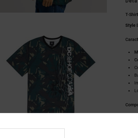
Deta
T-Shir
Style
Caract
M
C
C
B
I
L
Compo
Traçab