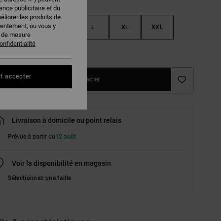
nce publicitaire et du
éliorer les produits de
sentement, ou vous y
S
M
L
XL
XXL
s de mesure
onfidentialité
ir le Guide des tailles
t accepter
Ajouter au panier
Livraison à domicile ou point relais
Prévue à partir du
12 août
Voir la disponibilité en magasin
Sélectionnez une taille