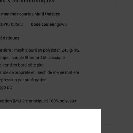
ils & caractéristiques
t manches courtes Multi Unisexe
EDYKT03562
Code couleur
gsw6
éristiques
atière :
mesh ajouré en polyester, 245 g/m2
oupe :
couple Standard fit classique
ol rond en bord-côte plat
ande de propreté en mesh de même matière
mpression par sublimation
ogo DC
sition
[Matière principale] 100% polyester
ilité du produit (Loi Agec)