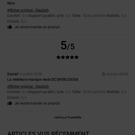
Nice
Afficher original - Deutsch
Confort
: 5
Rapport qualité / prix
: 5
Taille
: Taille parfaite
Matière
: 5
/5
/5
/5
Coloris
: 5
/5
Je recommande ce produit
5
/5
Daniel
14 juillet 2026
Achat vérifié
La meilleure marque reste DCSHOECOUSA
Afficher original - Deutsch
Confort
: 5
Rapport qualité / prix
: 5
Taille
: Taille parfaite
Matière
: 5
/5
/5
/5
Coloris
: 5
/5
Je recommande ce produit
Vérifié par
TrustVille
ARTICLES VUS RÉCEMMENT