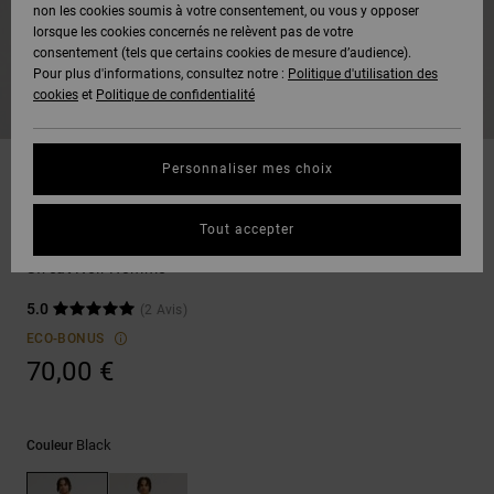
Voir Tout
non les cookies soumis à votre consentement, ou vous y opposer
Boots
Pantalons
Manteaux
Bonnets
lorsque les cookies concernés ne relèvent pas de votre
Quiksilver
Snowboard
& Shorts
consentement (tels que certains cookies de mesure d’audience).
Freedom
BONS
Onyx
Pantalons
Pour plus d'informations, consultez notre :
Politique d'utilisation des
PLANS
Sweats
Accessoires
cookies
et
Politique de confidentialité
Unisex
Voir Tout
Protection
AT-2
Shorts
des
AIDE &
T-Shirts
Voir Tout
données
Personnaliser mes choix
CONTACT
Voir Tout
Liquid
Boardshorts
Sweatshirts
Fuego
Chemises
Guide des
Tout accepter
MAGASINS
& Polos
DC Heritage Font
tailles
Voir Tout
Sweat Noir Homme
CARTE
Pantalons,
5.0
(2 Avis)
Démarrez
CADEAU
Jeans &
une
ECO-BONUS
Shorts
conversation
70,00 €
pour obtenir
LISTE DE
la réponse la
plus rapide à
SOUHAITS
Bonnets &
votre
Casquettes
Black
Couleur
question.