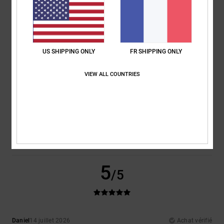
100% de nos clients recommandent ce produit
Confort
Rapport qualité / prix
5.0
5.0
US SHIPPING ONLY
FR SHIPPING ONLY
Taille
Matière
VIEW ALL COUNTRIES
5.0
Trop petit
Trop grand
Coloris
5.0
5
/5
Daniel
14 juillet 2026
Achat vérifié