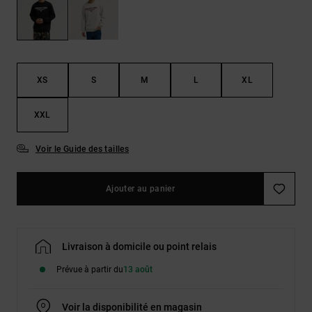
Démarrer une
Sacs &
conversation
Sacs à dos
Trouvez des
réponses
Ceintures
aux
& Portes
questions
XS
S
M
L
XL
les plus
monnaies
fréquentes et
notre
XXL
formulaire
de contact.
Voir le Guide des tailles
Consulter
la FAQ
Ajouter au panier
Livraison à domicile ou point relais
Prévue à partir du
13 août
Voir la disponibilité en magasin