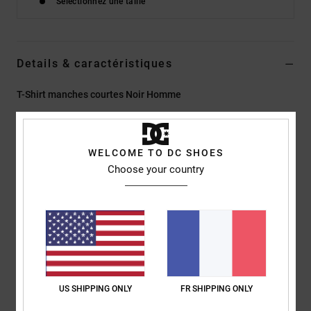
Sélectionnez une taille
Details & caractéristiques
T-Shirt manches courtes Noir Homme
Style
EDYZT04497
Code couleur
kvj0
Caractéristiques
WELCOME TO DC SHOES
Choose your country
Matière :
jersey 75 % coton, 25 % coton recyclé [200 g/m²]
Coupe :
couple Standard fit classique
Col rond
Impression gonflante centrée sur la poitrine
Étiquette imprimée par sérigraphie au centre du col dos
Étiquette pince verticale à l’ourlet
US SHIPPING ONLY
FR SHIPPING ONLY
Composition
[Matière principale] 75% coton, 25% coton recyclé