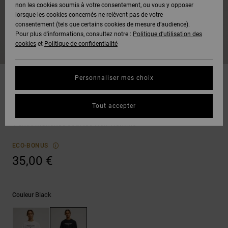
Voir Tout
non les cookies soumis à votre consentement, ou vous y opposer
Boots
Pantalons
Manteaux
Bonnets
lorsque les cookies concernés ne relèvent pas de votre
Quiksilver
Snowboard
& Shorts
consentement (tels que certains cookies de mesure d’audience).
Freedom
BONS
Onyx
Pantalons
Pour plus d'informations, consultez notre :
Politique d'utilisation des
PLANS
Sweats
Accessoires
cookies
et
Politique de confidentialité
Unisex
Voir Tout
Protection
AT-2
Shorts
des
AIDE &
T-Shirts
Voir Tout
données
Personnaliser mes choix
CONTACT
Voir Tout
Liquid
Boardshorts
T-shirts
Fuego
Chemises
Guide des
Tout accepter
MAGASINS
& Polos
DC Heritage Font
tailles
Voir Tout
T-Shirt manches courtes Noir Homme
CARTE
Pantalons,
Démarrez
ECO-BONUS
CADEAU
Jeans &
une
35,00 €
Shorts
conversation
pour obtenir
LISTE DE
la réponse la
plus rapide à
SOUHAITS
Bonnets &
Black
Couleur
votre
Casquettes
question.