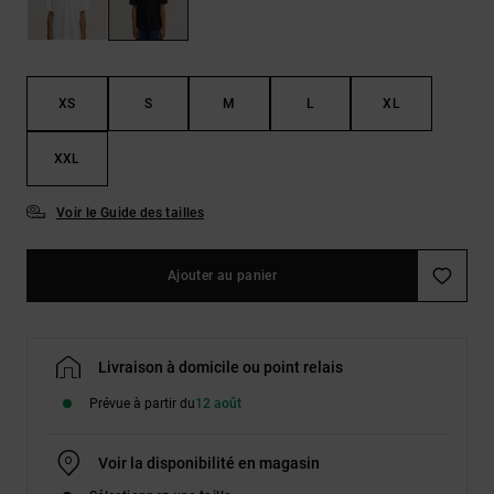
Démarrer une
Sacs &
conversation
Sacs à dos
Trouvez des
réponses
Ceintures
aux
XS
S
M
L
XL
& Portes
questions
les plus
monnaies
fréquentes et
XXL
notre
formulaire
Voir le Guide des tailles
de contact.
Consulter
la FAQ
Ajouter au panier
Livraison à domicile ou point relais
Prévue à partir du
12 août
Voir la disponibilité en magasin