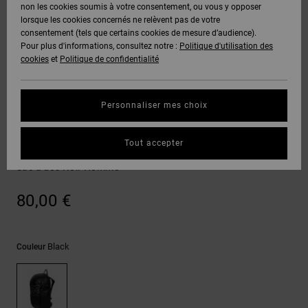
Voir Tout
non les cookies soumis à votre consentement, ou vous y opposer
Boots
Voir Tout
Pantalons
Manteaux
Bonnets
lorsque les cookies concernés ne relèvent pas de votre
Quiksilver
Snowboard
& Shorts
consentement (tels que certains cookies de mesure d’audience).
Freedom
BONS
Roammax
Pantalons
Pour plus d'informations, consultez notre :
Politique d'utilisation des
PLANS
Sweats
Accessoires
cookies
et
Politique de confidentialité
Unisex
Voir Tout
Protection
Onyx
Shorts
des
AIDE &
T-Shirts
Voir Tout
données
Personnaliser mes choix
CONTACT
Voir Tout
AT-2
Boardshorts
Sacs & Sacs à Dos
Chemises
Guide des
Tout accepter
MAGASINS
& Polos
DC Jorven 20L
tailles
Liquid
Voir Tout
Sac à dos Noir Homme
Fuego
CARTE
Pantalons,
Démarrez
80,00 €
CADEAU
Jeans &
une
Shorts
conversation
pour obtenir
LISTE DE
la réponse la
Black
Couleur
plus rapide à
SOUHAITS
Bonnets &
votre
Casquettes
question.