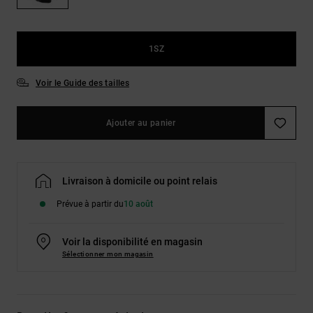
Démarrer une
Sacs &
conversation
Sacs à dos
Trouvez des
réponses
1SZ
Ceintures
aux
& Portes
questions
Voir le Guide des tailles
les plus
monnaies
fréquentes et
notre
Ajouter au panier
formulaire
de contact.
Consulter
la FAQ
Livraison à domicile ou point relais
Prévue à partir du
10 août
Voir la disponibilité en magasin
Sélectionner mon magasin