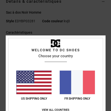
Details & caractéristiques
Sac à dos Noir Homme
Style
EDYBP03281
Code couleur
kvj0
Caractéristiques
Matière :
tissu 100 % PVC imperméable et doublure 100 %
polyester recyclé
WELCOME TO DC SHOES
Grand compartiment principal
Choose your country
Poches latérales en mesh
Sangles de réglage latérales
Dimensions :
48 [H] x 32,5 [L] cm
Capacité :
20 L
Composition
[Matière principale] 100% polychlorure de vinyle
(PVC)
US SHIPPING ONLY
FR SHIPPING ONLY
Traçabilité du produit (Loi Agec)
VIEW ALL COUNTRIES