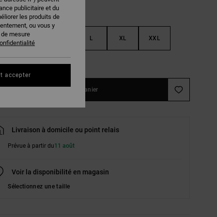
nce publicitaire et du
éliorer les produits de
sentement, ou vous y
s de mesure
S
M
L
XL
XXL
onfidentialité
ir le Guide des tailles
t accepter
Ajouter au panier
Livraison à domicile ou point relais
Prévue à partir du
11 août
Voir la disponibilité en magasin
Sélectionnez une taille