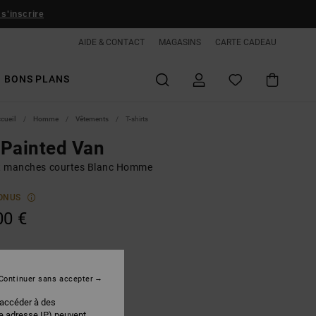
 s'inscrire
AIDE & CONTACT
MAGASINS
CARTE CADEAU
BONS PLANS
ccueil
Homme
Vêtements
T-shirts
Painted Van
rt manches courtes Blanc Homme
ONUS
00 €
White
r
Continuer sans accepter
 accéder à des
re adresse IP) peuvent