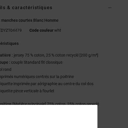
ils & caractéristiques
rt manches courtes Blanc Homme
EDYZT04479
Code couleur
wht
éristiques
atière :
jersey 75 % coton, 25 % coton recyclé [200 g/m²]
oupe :
couple Standard fit classique
ol rond
mprimés numériques centrés sur la poitrine
tiquette imprimée par sérigraphie au centre du col dos
iquette pince verticale à l’ourlet
sition
[Matière principale] 75% coton, 25% coton recyclé
ilité du produit (Loi Agec)