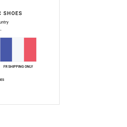
Livr
C SHOES
untry
FR SHIPPING ONLY
IES