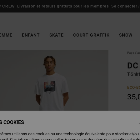
C CREW
Livraison et retours gratuits pour les membres
Se connecter /
EMME
ENFANT
SKATE
COURT GRAFFIK
SNOW
Page d'a
DC 
T-Shi
ECO-B
35,
Couleu
ES COOKIES
mêmes utilisons des cookies ou une technologie équivalente pour stocker et/ou
pareil. Ces informations personnelles (comme vos données de navigation et vot