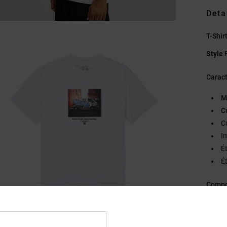
Deta
T-Shi
Style
Caract
M
C
C
I
É
Ét
Compo
Traçab