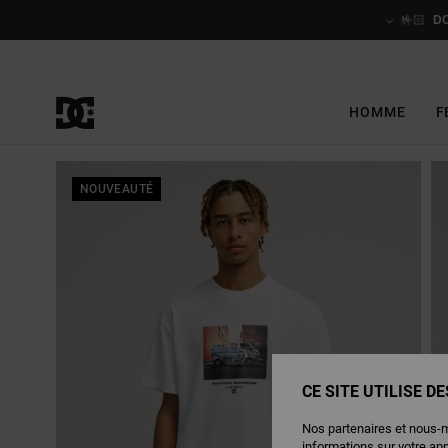
Passer
à
🤟🏻
D
l'information
sur
le
produit
HOMME
F
NOUVEAUTÉ
CE SITE UTILISE D
Nos partenaires et nous-
informations sur votre ap