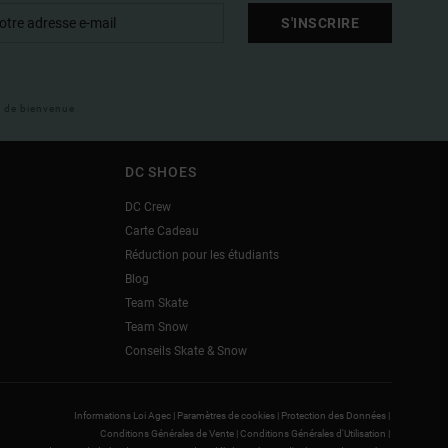
S'INSCRIRE
il de bienvenue
DC SHOES
DC Crew
Carte Cadeau
Réduction pour les étudiants
Blog
Team Skate
Team Snow
Conseils Skate & Snow
Informations Loi Agec |
Paramètres de cookies |
Protection des Données |
Conditions Générales de Vente |
Conditions Générales d'Utilisation |