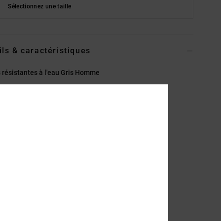
Sélectionnez une taille
ils & caractéristiques
 résistantes à l'eau Gris Homme
EDYB500001
Code couleur
dsd
éristiques
atière :
cuir ou daim robuste
nneaux en D et crochets de laçage rapide
ogo DC en TPR
enfort de talon en TPR
emelle intermédiaire DC Unilite
emelle extérieure Tread On
emelle cupsole en caoutchouc