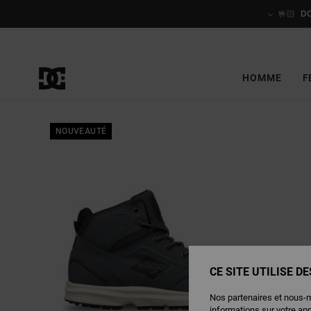
Passer
à
🤟🏻
D
l'information
sur
le
produit
HOMME
F
NOUVEAUTÉ
CE SITE UTILISE D
Nos partenaires et nous-
informations sur votre ap