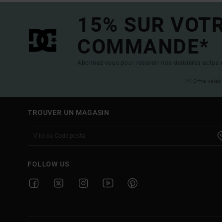
15% SUR VOT
COMMANDE*
Abonnez-vous pour recevoir nos dernières actus e
(*) Offre vala
TROUVER UN MAGASIN
FOLLOW US