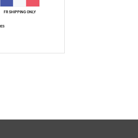
Compo
FR SHIPPING ONLY
extéri
Traçab
IES
Livr