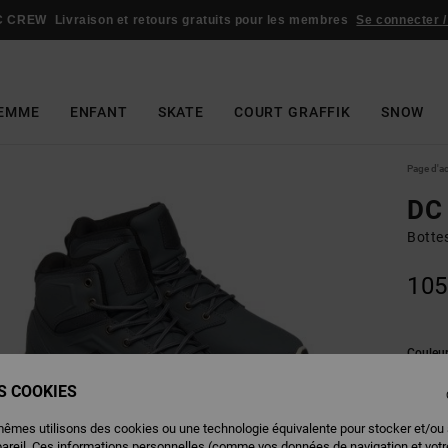
C CREW
Livraison et retours gratuits pour les membres
Se connecter /
EMME
ENFANT
SKATE
COURT GRAFFIK
SNOW
Page d'a
DC
Botte
105
Couleu
ES COOKIES
mêmes utilisons des cookies ou une technologie équivalente pour stocker et/ou
pareil. Ces informations personnelles (comme vos données de navigation et vot