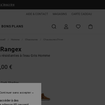
 s'inscrire
AIDE & CONTACT
MAGASINS
CARTE CADEAU
BONS PLANS
ccueil
Homme
Chaussures
Chaussures d'hiver
 Rangex
s résistantes à l'eau Gris Homme
,00 €
Dark Shadow
r
Continuer sans accepter
 accéder à des
re adresse IP) peuvent