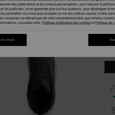
résenter des publications et du contenu personnalisés ; pour mesurer la performa
er les publicités ; et en apprendre plus sur leur audience ; pour développer et am
uvez paramétrer vos choix pour accepter ou non les cookies soumis à votre con
38
ies concernés ne relèvent pas de votre consentement (tels que certains cookie
nformations, consultez notre :
Politique d'utilisation des cookies
et
Politique de c
42
46
mes choix
Tou
Vo