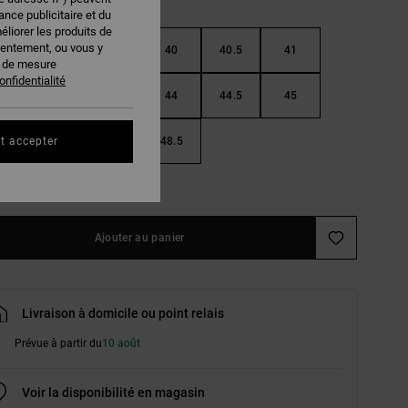
nce publicitaire et du
éliorer les produits de
sentement, ou vous y
38.5
39
40
40.5
41
s de mesure
onfidentialité
42.5
43
44
44.5
45
46.5
47
48.5
t accepter
ir le Guide des tailles
Ajouter au panier
Livraison à domicile ou point relais
Prévue à partir du
10 août
Voir la disponibilité en magasin