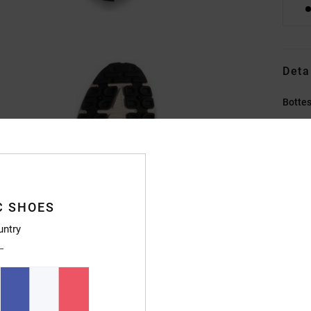
Deta
Bottes
Style
Caract
M
A
C SHOES
L
untry
R
S
S
S