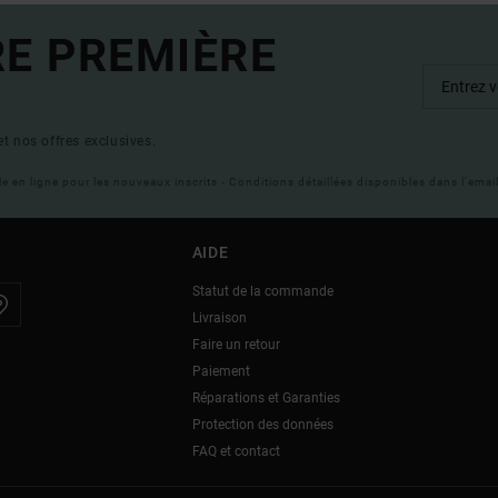
RE PREMIÈRE
t nos offres exclusives.
ble en ligne pour les nouveaux inscrits - Conditions détaillées disponibles dans l'ema
AIDE
Statut de la commande
Livraison
Faire un retour
Paiement
Réparations et Garanties
Protection des données
FAQ et contact