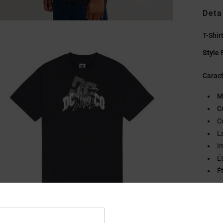
Deta
T-Shi
Style
Caract
M
C
C
L
I
É
Ét
Compo
Traçab