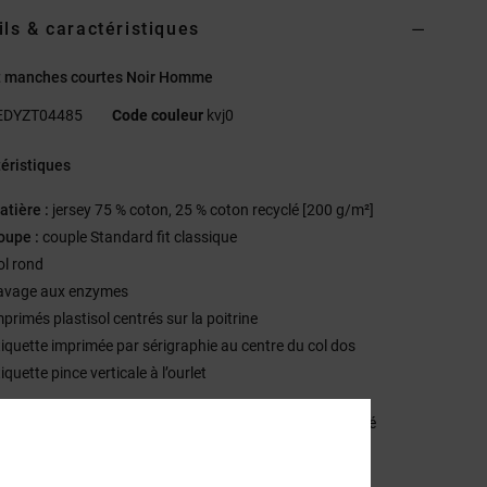
ils & caractéristiques
rt manches courtes Noir Homme
EDYZT04485
Code couleur
kvj0
éristiques
atière :
jersey 75 % coton, 25 % coton recyclé [200 g/m²]
oupe :
couple Standard fit classique
ol rond
avage aux enzymes
mprimés plastisol centrés sur la poitrine
tiquette imprimée par sérigraphie au centre du col dos
iquette pince verticale à l’ourlet
sition
[Matière principale] 75% coton, 25% coton recyclé
ilité du produit (Loi Agec)