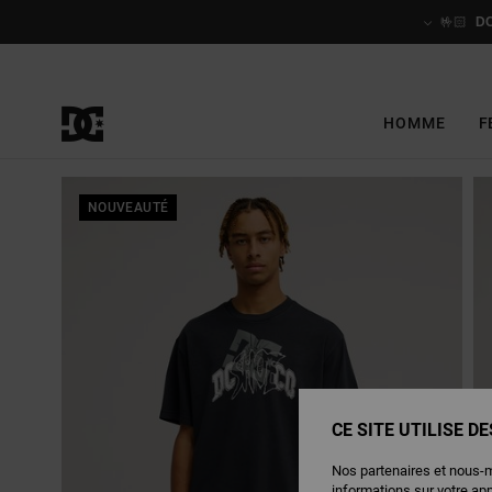
Passer
à
🤟🏻
D
l'information
sur
le
produit
HOMME
F
NOUVEAUTÉ
CE SITE UTILISE D
Nos partenaires et nous-
informations sur votre ap