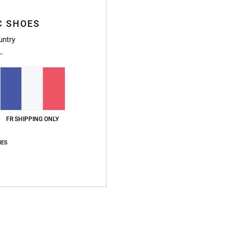
C SHOES
Livr
untry
FR SHIPPING ONLY
IES