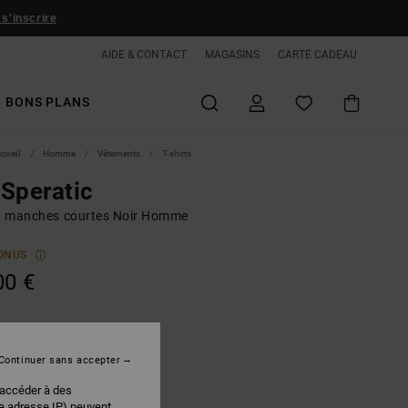
 s'inscrire
AIDE & CONTACT
MAGASINS
CARTE CADEAU
BONS PLANS
ccueil
Homme
Vêtements
T-shirts
Speratic
rt manches courtes Noir Homme
ONUS
00 €
Black
r
Continuer sans accepter
 accéder à des
re adresse IP) peuvent