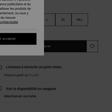
nce publicitaire et du
éliorer les produits de
sentement, ou vous y
s de mesure
S
M
L
XL
XXL
onfidentialité
ir le Guide des tailles
t accepter
Ajouter au panier
Livraison à domicile ou point relais
Prévue à partir du
10 août
Voir la disponibilité en magasin
Sélectionnez une taille