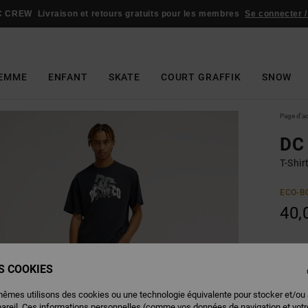
C CREW
Livraison et retours gratuits pour les membres
Se connecter /
EMME
ENFANT
SKATE
COURT GRAFFIK
SNOW
Page d'a
DC 
T-Shi
ECO-B
40,
Couleu
ES COOKIES
mêmes utilisons des cookies ou une technologie équivalente pour stocker et/ou
pareil. Ces informations personnelles (comme vos données de navigation et vot