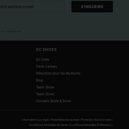
S'INSCRIRE
il de bienvenue
DC SHOES
DC Crew
Carte Cadeau
Réduction pour les étudiants
Blog
Team Skate
Team Snow
Conseils Skate & Snow
Informations Loi Agec |
Paramètres de cookies |
Protection des Données |
Conditions Générales de Vente |
Conditions Générales d'Utilisation |