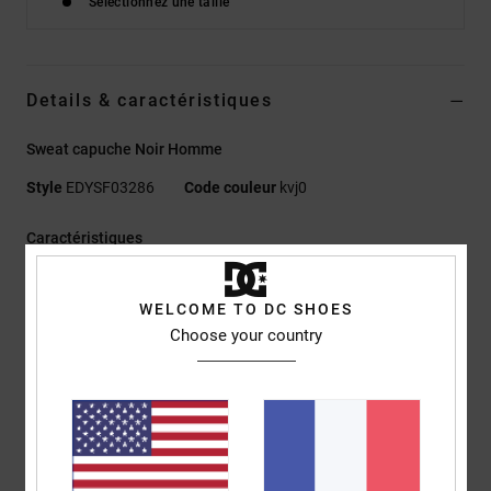
Sélectionnez une taille
Details & caractéristiques
Sweat capuche Noir Homme
Style
EDYSF03286
Code couleur
kvj0
Caractéristiques
Matière :
55 % coton, 25 % coton recyclé, 20 % polyester
WELCOME TO DC SHOES
recyclé, French terry suédé, envers semi-gratté, 280 g/m²
Choose your country
Coupe :
couple Standard fit classique
Sweat capuche
Poche kangourou
Imprimés plastisol sur le cœur et au dos
Bande de propreté à chevrons au col
Œillets métalliques et cordons plats avec embouts