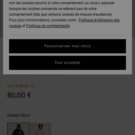
Voir Tout
non les cookies soumis à votre consentement, ou vous y opposer
Boots
Pantalons
Manteaux
Bonnets
lorsque les cookies concernés ne relèvent pas de votre
Quiksilver
Snowboard
& Shorts
consentement (tels que certains cookies de mesure d’audience).
Freedom
BONS
Onyx
Pantalons
Pour plus d'informations, consultez notre :
Politique d'utilisation des
PLANS
Sweats
Accessoires
cookies
et
Politique de confidentialité
Unisex
Voir Tout
Protection
AT-2
Shorts
des
AIDE &
T-Shirts
Voir Tout
données
Personnaliser mes choix
CONTACT
Voir Tout
Liquid
Boardshorts
Sweatshirts
Fuego
Chemises
Guide des
Tout accepter
MAGASINS
& Polos
DC Sport Stack
tailles
Voir Tout
Sweat capuche Noir Homme
CARTE
Pantalons,
Démarrez
ECO-BONUS
CADEAU
Jeans &
une
80,00 €
Shorts
conversation
pour obtenir
LISTE DE
la réponse la
plus rapide à
SOUHAITS
Bonnets &
Black
Couleur
votre
Casquettes
question.