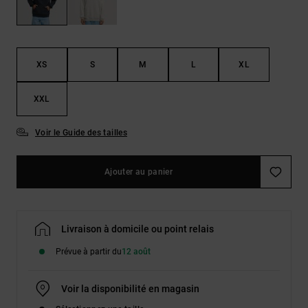
Démarrer une
Sacs &
conversation
Sacs à dos
Trouvez des
réponses
Ceintures
aux
XS
S
M
L
XL
& Portes
questions
les plus
monnaies
fréquentes et
XXL
notre
formulaire
Voir le Guide des tailles
de contact.
Consulter
la FAQ
Ajouter au panier
Livraison à domicile ou point relais
Prévue à partir du
12 août
Voir la disponibilité en magasin