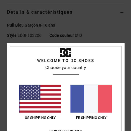
Details & caractéristiques
Pull Bleu Garçon 8-16 ans
Style
EDBFT03206
Code couleur
btl0
Caractéristiques
WELCOME TO DC SHOES
Matière :
molleton 80 % coton, 20 % polyester [350 g/m²]
Choose your country
Coupe :
standard
Col rond
Poignets et ourlet en bord-côtes
Appliqué poitrine
Bande de propreté à chevrons au col
Composition
[Matière principale] 55% coton, 25% coton recyclé,
20% polyester recyclé
US SHIPPING ONLY
FR SHIPPING ONLY
Traçabilité du produit (Loi Agec)