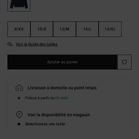
Démarrer une
Sacs &
conversation
Sacs à dos
Trouvez des
réponses
Ceintures
aux
8/XS
10/S
12/M
14/L
16/XL
& Portes
questions
les plus
monnaies
fréquentes et
Voir le Guide des tailles
notre
formulaire
de contact.
Ajouter au panier
Consulter
la FAQ
Livraison à domicile ou point relais
Prévue à partir du
10 août
Voir la disponibilité en magasin
Sélectionnez une taille