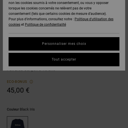
Voir Tout
non les cookies soumis à votre consentement, ou vous y opposer
Boots
Voir Tout
Pantalons
Manteaux
Bonnets
lorsque les cookies concernés ne relèvent pas de votre
Quiksilver
Snowboard
& Shorts
consentement (tels que certains cookies de mesure d’audience).
Freedom
BONS
Roammax
Pantalons
Pour plus d'informations, consultez notre :
Politique d'utilisation des
PLANS
Sweats
Accessoires
cookies
et
Politique de confidentialité
Unisex
Voir Tout
Protection
Onyx
Shorts
des
AIDE &
T-Shirts
Voir Tout
données
Personnaliser mes choix
CONTACT
Voir Tout
AT-2
Boardshorts
Sweats
Chemises
Guide des
Tout accepter
MAGASINS
& Polos
DC Spot
tailles
Liquid
Voir Tout
Pull Bleu Garçon 8-16 ans
Fuego
CARTE
Pantalons,
Démarrez
ECO-BONUS
CADEAU
Jeans &
une
45,00 €
Shorts
conversation
pour obtenir
LISTE DE
la réponse la
plus rapide à
SOUHAITS
Bonnets &
Black Iris
Couleur
votre
Casquettes
question.