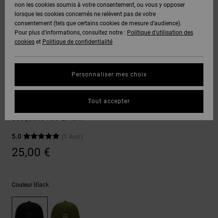
Voir Tout
non les cookies soumis à votre consentement, ou vous y opposer
Boots
Voir Tout
Pantalons
Manteaux
Bonnets
lorsque les cookies concernés ne relèvent pas de votre
Quiksilver
Snowboard
& Shorts
consentement (tels que certains cookies de mesure d’audience).
Freedom
BONS
Roammax
Pantalons
Pour plus d'informations, consultez notre :
Politique d'utilisation des
PLANS
Sweats
Accessoires
cookies
et
Politique de confidentialité
Unisex
Voir Tout
Protection
Onyx
Shorts
des
AIDE &
T-Shirts
Voir Tout
données
Personnaliser mes choix
CONTACT
Voir Tout
AT-2
Boardshorts
Accessoires
Chemises
Guide des
Tout accepter
MAGASINS
& Polos
DC Star
tailles
Liquid
Voir Tout
Casquette Noir Enfant
Fuego
CARTE
Pantalons,
5.0
(1 Avis)
Démarrez
CADEAU
Jeans &
une
25,00 €
Shorts
conversation
pour obtenir
LISTE DE
la réponse la
plus rapide à
SOUHAITS
Bonnets &
Black
Couleur
votre
Casquettes
question.