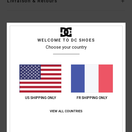
Livraison & Retours
Avis clients
WELCOME TO DC SHOES
Note moyenne
Choose your country
5.0
/5
basé sur
1 avis vérifiés
depuis janvier 2026
100% de nos clients recommandent ce produit
US SHIPPING ONLY
FR SHIPPING ONLY
Confort
Rapport qualité / prix
5.0
4.0
VIEW ALL COUNTRIES
Taille
Matière
5.0