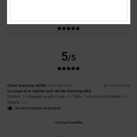
Trop petit
Trop grand
Coloris
5.0
5
/5
Client anonyme vérifié
15 janvier 2026
Achat vérifié
Le coupe et la matière sont de très bonne qualité
Confort
: 5
Rapport qualité / prix
: 4
Taille
: Taille parfaite
Matière
: 5
/5
/5
/5
Coloris
: 5
/5
Je recommande ce produit
Vérifié par
TrustVille