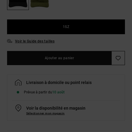
Démarrer une
Sacs &
conversation
Sacs à dos
Trouvez des
réponses
Ceintures
aux
1SZ
& Portes
questions
les plus
monnaies
Voir le Guide des tailles
fréquentes et
notre
formulaire
de contact.
Ajouter au panier
Consulter
la FAQ
Livraison à domicile ou point relais
Prévue à partir du
10 août
Voir la disponibilité en magasin
Sélectionner mon magasin