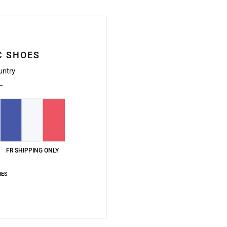
Casqu
Style
C SHOES
Caract
untry
M
V
S
L
F
FR SHIPPING ONLY
Compo
Traçab
IES
Livr