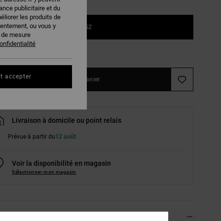
nce publicitaire et du
éliorer les produits de
sentement, ou vous y
1SZ
s de mesure
onfidentialité
ir le Guide des tailles
t accepter
Ajouter au panier
Livraison à domicile ou point relais
Prévue à partir du
12 août
Voir la disponibilité en magasin
Sélectionner mon magasin
ils & caractéristiques