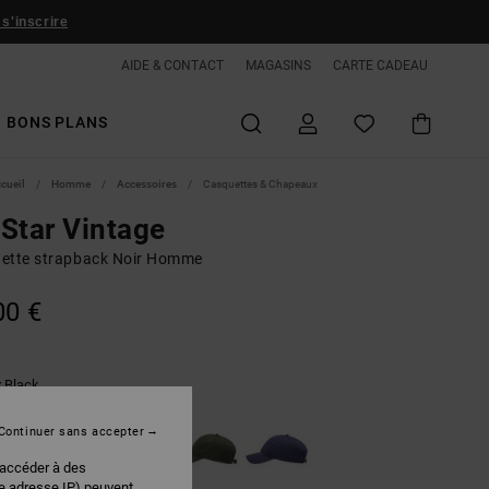
 s'inscrire
AIDE & CONTACT
MAGASINS
CARTE CADEAU
BONS PLANS
ccueil
Homme
Accessoires
Casquettes & Chapeaux
Star Vintage
ette strapback Noir Homme
00 €
Black
r
Continuer sans accepter
 accéder à des
re adresse IP) peuvent