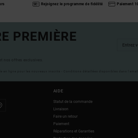
urs
Rejoignez le programme de fidélité
Paiement 1
RE PREMIÈRE
t nos offres exclusives.
ble en ligne pour les nouveaux inscrits - Conditions détaillées disponibles dans l'ema
AIDE
Statut de la commande
Livraison
Faire un retour
Paiement
Réparations et Garanties