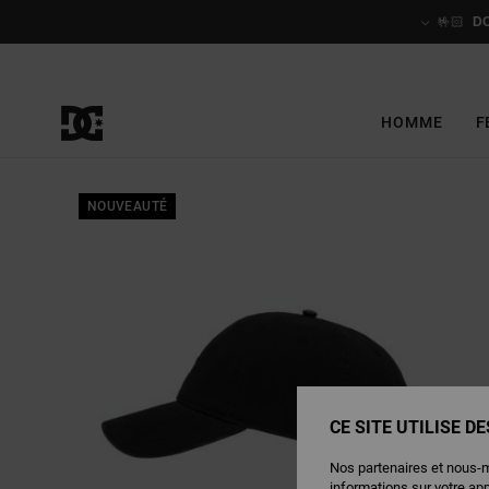
Passer
à
🤟🏻
D
l'information
sur
le
produit
HOMME
F
NOUVEAUTÉ
CE SITE UTILISE D
Nos partenaires et nous-
informations sur votre ap