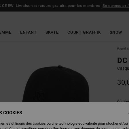
C CREW
Livraison et retours gratuits pour les membres
Se connecter /
EMME
ENFANT
SKATE
COURT GRAFFIK
SNOW
Page d'a
DC 
Casqu
30,
Couleu
ES COOKIES
mêmes utilisons des cookies ou une technologie équivalente pour stocker et/ou
pareil. Ces informations personnelles (comme vos données de navigation et vot