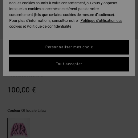
Voir Tout
non les cookies soumis à votre consentement, ou vous y opposer
Boots
Pantalons
Manteaux
Bonnets
lorsque les cookies concernés ne relèvent pas de votre
Quiksilver
Snowboard
& Shorts
consentement (tels que certains cookies de mesure d’audience).
Freedom
BONS
Onyx
Pantalons
Pour plus d'informations, consultez notre :
Politique d'utilisation des
PLANS
Sweats
Accessoires
cookies
et
Politique de confidentialité
Unisex
Voir Tout
Protection
AT-2
Shorts
des
AIDE &
T-Shirts
Voir Tout
données
Personnaliser mes choix
CONTACT
Voir Tout
Liquid
Boardshorts
Sweatshirts
Fuego
Chemises
Guide des
Tout accepter
MAGASINS
& Polos
DC Yentra
tailles
Voir Tout
Pull Rose Homme
CARTE
Pantalons,
Démarrez
100,00 €
CADEAU
Jeans &
une
Shorts
conversation
pour obtenir
LISTE DE
la réponse la
Offscale Lilac
Couleur
plus rapide à
SOUHAITS
Bonnets &
votre
Casquettes
question.