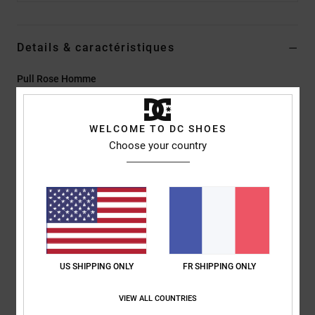
Details & caractéristiques
Pull Rose Homme
Style
EDYSW03037
Code couleur
pha6
WELCOME TO DC SHOES
Caractéristiques
Choose your country
Matière :
maille 50 % coton, 50 % acrylique, jauge 12
Coupe :
coupe relaxed
Broderie poitrine gauche
Logo DC
Composition
[Matière Principale] 76 % nylon, 24 % acrylique
US SHIPPING ONLY
FR SHIPPING ONLY
Traçabilité du produit (Loi Agec)
VIEW ALL COUNTRIES