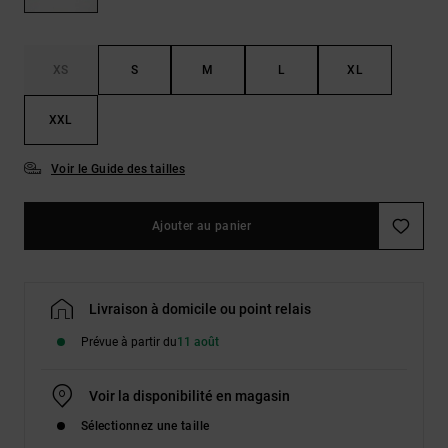
Démarrer une
Sacs &
conversation
Sacs à dos
Trouvez des
réponses
XS
S
M
L
XL
Ceintures
aux
& Portes
questions
XXL
les plus
monnaies
fréquentes et
notre
Voir le Guide des tailles
formulaire
de contact.
Ajouter au panier
Consulter
la FAQ
Livraison à domicile ou point relais
Prévue à partir du
11 août
Voir la disponibilité en magasin
Sélectionnez une taille