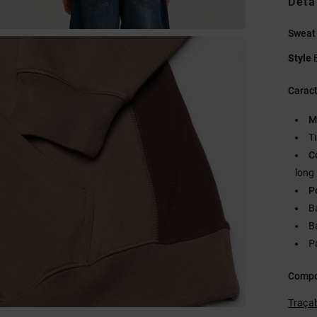
Deta
Sweat
Style
Caract
M
T
C
long
P
B
B
P
Compo
Traçab