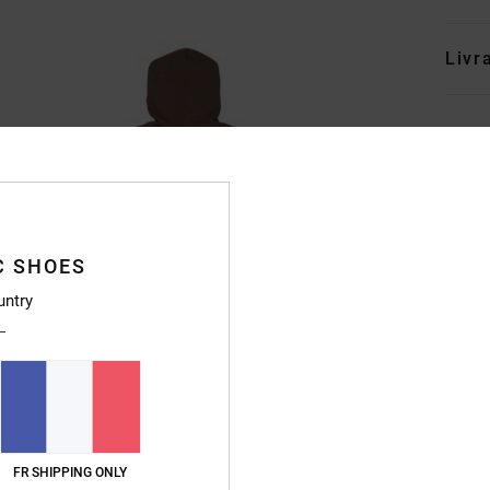
Livr
C SHOES
untry
FR SHIPPING ONLY