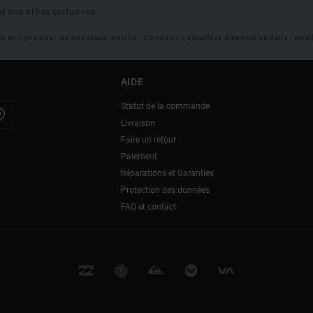
t nos offres exclusives.
ble en ligne pour les nouveaux inscrits - Conditions détaillées disponibles dans l'ema
AIDE
Statut de la commande
Livraison
Faire un retour
Paiement
Réparations et Garanties
Protection des données
FAQ et contact