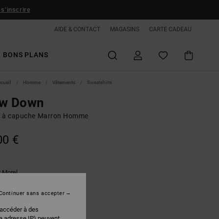
 s'inscrire
AIDE & CONTACT
MAGASINS
CARTE CADEAU
BONS PLANS
ccueil
Homme
Vêtements
Sweatshirts
ow Down
 à capuche Marron Homme
00 €
Morel
r
Continuer sans accepter
 accéder à des
re adresse IP) peuvent