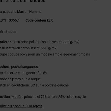
ils & caractéristiques
 à capuche Marron Homme
EDYFT03567
Code couleur
kzj0
éristiques
atière :
Tissu principal - Coton, Polyester [330 g/m2]
issu latéral en coton inséré [220 g/m2]
oupe :
coupe boxy pour un modèle ample légèrement moins
oches :
poche kangourou
as du corps et poignets côtelés
ande en jersey sur la nuque
atch en caoutchouc DC sur la poitrine gauche
sition
[Matière principale] 75% coton, 25% coton recyclé
ilité du produit (Loi Agec)