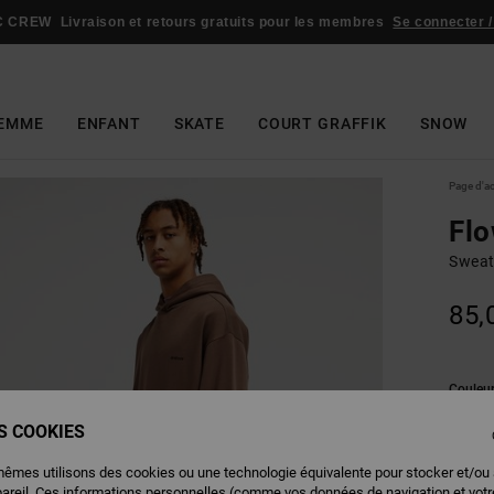
C CREW
Livraison et retours gratuits pour les membres
Se connecter /
EMME
ENFANT
SKATE
COURT GRAFFIK
SNOW
Page d'a
Fl
Sweat
85,
Couleu
ES COOKIES
mêmes utilisons des cookies ou une technologie équivalente pour stocker et/ou
pareil. Ces informations personnelles (comme vos données de navigation et vot