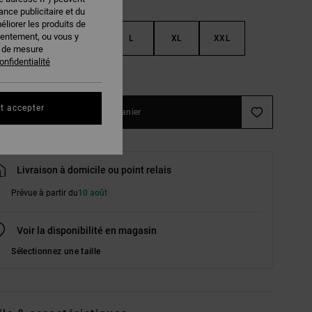
nce publicitaire et du
éliorer les produits de
sentement, ou vous y
S
M
L
XL
XXL
s de mesure
onfidentialité
ir le Guide des tailles
t accepter
Ajouter au panier
Livraison à domicile ou point relais
Prévue à partir du
10 août
Voir la disponibilité en magasin
Sélectionnez une taille