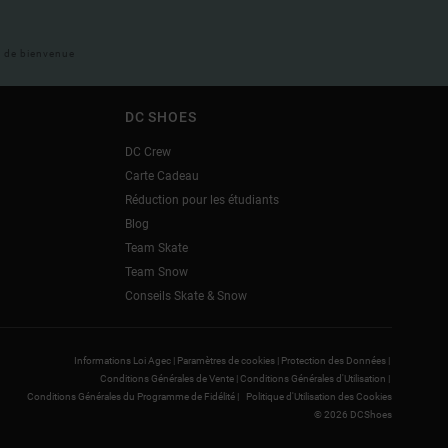
il de bienvenue
DC SHOES
DC Crew
Carte Cadeau
Réduction pour les étudiants
Blog
Team Skate
Team Snow
Conseils Skate & Snow
Informations Loi Agec |
Paramètres de cookies |
Protection des Données |
Conditions Générales de Vente |
Conditions Générales d'Utilisation |
Conditions Générales du Programme de Fidélité |
Politique d'Utilisation des Cookies
© 2026 DCShoes