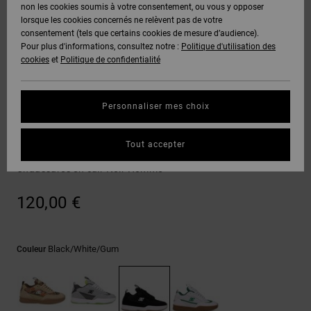
Voir Tout
non les cookies soumis à votre consentement, ou vous y opposer
Boots
Voir Tout
Pantalons
Manteaux
Bonnets
lorsque les cookies concernés ne relèvent pas de votre
Quiksilver
Snowboard
& Shorts
consentement (tels que certains cookies de mesure d’audience).
Freedom
BONS
Roammax
Pantalons
Pour plus d'informations, consultez notre :
Politique d'utilisation des
PLANS
Sweats
Accessoires
cookies
et
Politique de confidentialité
Unisex
Voir Tout
Protection
Onyx
Shorts
des
AIDE &
T-Shirts
Voir Tout
données
Personnaliser mes choix
CONTACT
Voir Tout
AT-2
Boardshorts
Sneakers
Chemises
Guide des
Tout accepter
MAGASINS
& Polos
JS2 - Chaussures en cuir pour Homme
tailles
Liquid
Voir Tout
Chaussures en cuir Noir Homme
Fuego
CARTE
Pantalons,
Démarrez
120,00 €
CADEAU
Jeans &
une
Shorts
conversation
pour obtenir
LISTE DE
la réponse la
Black/white/gum
Couleur
plus rapide à
SOUHAITS
Bonnets &
votre
Casquettes
question.