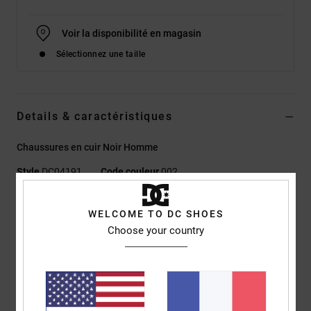
Voir la disponibilité en magasin
Sélectionnez une taille
Details & caractéristiques
Chaussures en cuir Noir Homme
Style
DC04191
Code couleur
002
Caractéristiques
WELCOME TO DC SHOES
Choose your country
Empeigne en cuir pleine fleur premium
Œillets moulés en TPU
Lanière réfléchissante sur la languette avec logo
Languette injectée en TPR au niveau du talon
Rembourrage en mousse au niveau de la languette et du col