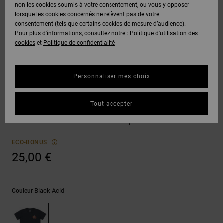
Voir Tout
non les cookies soumis à votre consentement, ou vous y opposer
Boots
Pantalons
Manteaux
Bonnets
lorsque les cookies concernés ne relèvent pas de votre
Quiksilver
Snowboard
& Shorts
consentement (tels que certains cookies de mesure d’audience).
Freedom
BONS
Onyx
Pantalons
Pour plus d'informations, consultez notre :
Politique d'utilisation des
PLANS
Sweats
Accessoires
cookies
et
Politique de confidentialité
Unisex
Voir Tout
Protection
AT-2
Shorts
des
AIDE &
T-Shirts
Voir Tout
données
Personnaliser mes choix
CONTACT
Voir Tout
Liquid
Boardshorts
T-Shirts
Fuego
Chemises
Guide des
Tout accepter
MAGASINS
& Polos
Leading The Pack
tailles
Voir Tout
T-shirt à manches courtes Multi Garçon 8-16
CARTE
Pantalons,
Démarrez
ECO-BONUS
CADEAU
Jeans &
une
25,00 €
Shorts
conversation
pour obtenir
LISTE DE
la réponse la
plus rapide à
SOUHAITS
Bonnets &
Black Acid
Couleur
votre
Casquettes
question.