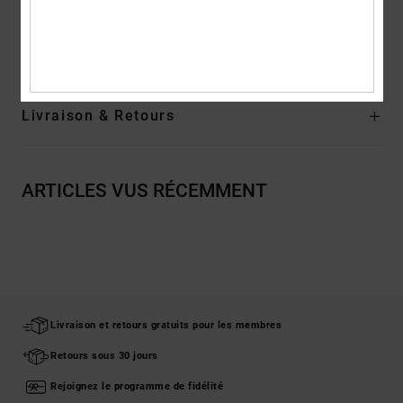
Composition
[Matière principale] 75% coton, 25% coton recyclé
Traçabilité du produit (Loi Agec)
Livraison & Retours
ARTICLES VUS RÉCEMMENT
Livraison et retours gratuits pour les membres
Retours sous 30 jours
Rejoignez le programme de fidélité