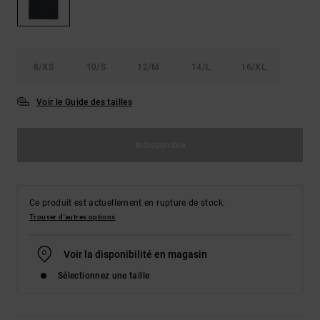
Démarrer une
Sacs &
conversation
Sacs à dos
Trouvez des
réponses
Ceintures
aux
8/XS
10/S
12/M
14/L
16/XL
& Portes
questions
les plus
monnaies
fréquentes et
Voir le Guide des tailles
notre
formulaire
de contact.
Indisponible
Consulter
la FAQ
Ce produit est actuellement en rupture de stock.
Trouver d'autres options
Voir la disponibilité en magasin
Sélectionnez une taille