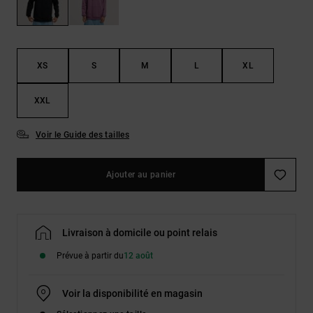
Démarrer une
Sacs &
conversation
Sacs à dos
Trouvez des
réponses
Ceintures
aux
XS
S
M
L
XL
& Portes
questions
les plus
monnaies
fréquentes et
XXL
notre
formulaire
Voir le Guide des tailles
de contact.
Consulter
la FAQ
Ajouter au panier
Livraison à domicile ou point relais
Prévue à partir du
12 août
Voir la disponibilité en magasin