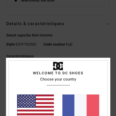
Sélectionnez une taille
Details & caractéristiques
Sweat capuche Noir Homme
Style
EDYFT03582
Code couleur
kvj0
Caractéristiques
Matière :
molleton brossé 39 % coton, 41 % coton recyclé,
WELCOME TO DC SHOES
20 % polyester recyclé [280 g/m²]
Choose your country
Coupe :
couple Standard fit classique
Modèle à enfiler avec capuche
Poche kangourou
Poignets et ourlet en bord-côtes
Bande de propreté au col en jersey
Écusson DC sur la poitrine