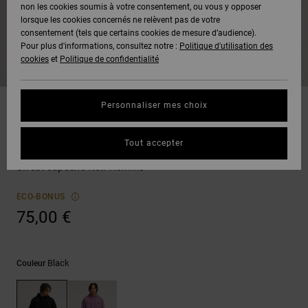
Voir Tout
non les cookies soumis à votre consentement, ou vous y opposer
Boots
Pantalons
Manteaux
Bonnets
lorsque les cookies concernés ne relèvent pas de votre
Quiksilver
Snowboard
& Shorts
consentement (tels que certains cookies de mesure d’audience).
Freedom
BONS
Onyx
Pantalons
Pour plus d'informations, consultez notre :
Politique d'utilisation des
PLANS
Sweats
Accessoires
cookies
et
Politique de confidentialité
Unisex
Voir Tout
Protection
AT-2
Shorts
des
AIDE &
T-Shirts
Voir Tout
données
Personnaliser mes choix
CONTACT
Voir Tout
Liquid
Boardshorts
Sweatshirts
Fuego
Chemises
Guide des
Tout accepter
MAGASINS
& Polos
Lorion
tailles
Voir Tout
Sweat capuche Noir Homme
CARTE
Pantalons,
Démarrez
ECO-BONUS
CADEAU
Jeans &
une
75,00 €
Shorts
conversation
pour obtenir
LISTE DE
la réponse la
plus rapide à
SOUHAITS
Bonnets &
Black
Couleur
votre
Casquettes
question.